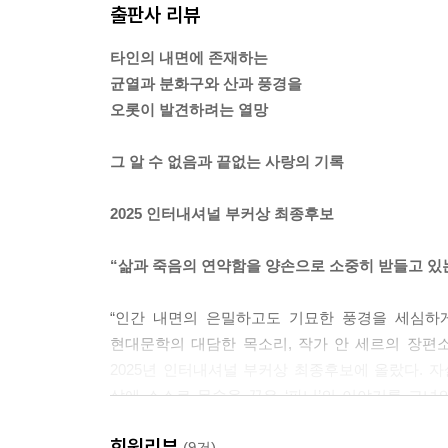
출판사 리뷰
타인의 내면에 존재하는
균열과 분화구와 산과 풍경을
오롯이 발견하려는 열망
그 알 수 없음과 끝없는 사랑의 기록
2025 인터내셔널 부커상 최종후보
“삶과 죽음의 연약함을 양손으로 소중히 받들고 있
“인간 내면의 은밀하고도 기묘한 풍경을 세심하
현대문학의 대담한 목소리, 작가 안 세르의 장편
2025년 인터내셔널 부커상 최종후보에 올랐다.
살에 스스로 목숨을 끊은 ‘파니’의 이야기를 그녀의
‘화자’, 즉 ‘이야기하는 자’인 주인공은 이젠 세상
회원리뷰
추억을 세세히 떠올려본다. 소중한 사람을 잃은 이
(9건)