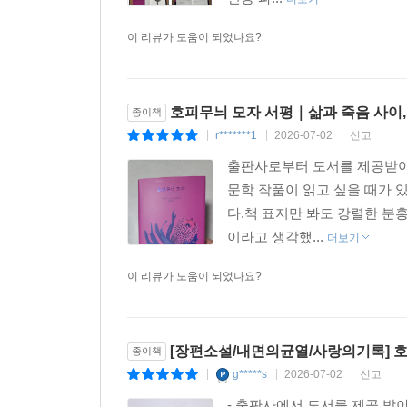
괴로워하면서도 끝내 한 사람에게로 다가가길 멈출 
이 리뷰가 도움이 되었나요?
호피무늬 모자 서평｜삶과 죽음 사이,
종이책
r*******1
2026-07-02
신고
|
|
|
출판사로부터 도서를 제공받아
문학 작품이 읽고 싶을 때가 
다.책 표지만 봐도 강렬한 분
이라고 생각했...
더보기
이 리뷰가 도움이 되었나요?
[장편소설/내면의균열/사랑의기록] 
종이책
g*****s
2026-07-02
신고
|
|
|
- 출판사에서 도서를 제공 받