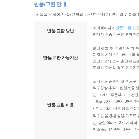
반품/교환 안내
※ 상품 설명에 반품/교환과 관련한 안내가 있는경우 아래 
마이페이지 >
반품/교환 신청
반품/교환 방법
판매자 배송 상품은 판매자와
출고 완료 후 10일 이내의 
디지털 콘텐츠인 eBook의 
반품/교환 가능기간
중고상품의 경우 출고 완료일
모바일 쿠폰의 경우 유효기간(
고객의 단순변심 및 착오구
직수입양서/직수입일서중 일
단, 아래의 주문/취소 조건인
오늘 00시 ~ 06시 30분 
반품/교환 비용
오늘 06시 30분 이후 주문
직수입 음반/영상물/기프트 
단, 당일 00시~13시 사이
박스 포장은 택배 배송이 가