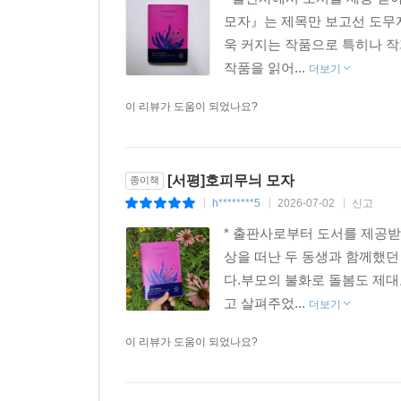
모자』는 제목만 보고선 도무지
욱 커지는 작품으로 특히나 
작품을 읽어...
더보기
이 리뷰가 도움이 되었나요?
[서평]호피무늬 모자
종이책
h********5
2026-07-02
신고
|
|
|
* 출판사로부터 도서를 제공받
상을 떠난 두 동생과 함께했던
다.부모의 불화로 돌봄도 제대
고 살펴주었...
더보기
이 리뷰가 도움이 되었나요?