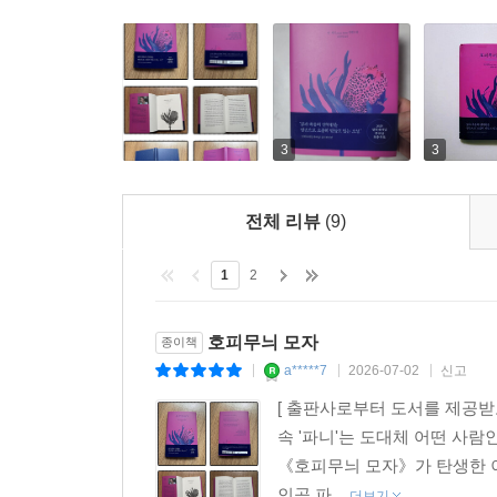
두 사람의 관계는 닿을 듯 닿지 못하는 채로 따스
소설은 이미 파니가 세상에 없는 시점에서 시작되기
기억을 되짚으며 때로는 자책하고, 때로는 사무치게
우정이란 언제나
3
3
하나의 불완전한 서사 같은 것
전체 리뷰
(9)
소설이라는 장르에 대한 깊은 사유가 엿보이는 다
이야기의 ‘화자’를 전면에 호출한다. 그리하여 한 
1
2
파고든다. 대상을 관조하며 이야기를 전달하는 화
화자가 쓰는 내용과는 다를 것이다”라고 인정하는
누군가의 눈을 통해, 이야기를 통해 마주하게 되는
호피무늬 모자
종이책
a*****7
2026-07-02
신고
|
|
|
이처럼 텍스트와 현실 사이, 존재와 존재 사이에
[ 출판사로부터 도서를 제공받
외연의 묘사보다는 내면의 일렁임과 복잡한 관계의
속 '파니'는 도대체 어떤 사
사람을 그리워하며 조심스럽게 써내린 기록을 읽고
《호피무늬 모자》가 탄생한 이
오롯이 몰입하게 된다. 이해하기 어렵지만 그 이해
인공 파...
더보기