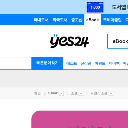
국내도서
외국도서
중고샵
eBook
크레마클럽
C
빠른분야찾기
베스트
신상품
이벤트
바이백
매
웰컴
eBook
소설
프랑스소설