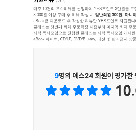
이해할 수 없는 세계에 닿아보려는 끈질긴 갈망에 
매주 10건의 우수리뷰를 선정하여 YES포인트 3만원을 드
3,000원 이상 구매 후 리뷰 작성 시
일반회원 300원, 마니아
eBook은 다운로드 후 작성한 리뷰만 YES포인트 지급됩니
두 사람만의 길고 긴 춤
클래스는 첫번째 회차 주문확정 시점부터 마지막 회차 주문
그럼에도 닿을 수 없던 한 뼘의 거리
사락 독서모임으로 진행된 클래스는 사락 독서모임 게시판
eBook 페이백, CD/LP, DVD/Blu-ray, 패션 및 판매금
소설의 화자는 파니와 어린 시절부터 깊은 우정을
보호자로, 파니가 삶을 향한 의지를 조금이라도 되찾
만큼 헌신적이다. 그러나 그런 그의 마음속에는 늘 
끝없이 저울질하고 있다는 사실을 알게 된다면 누구
9
명의 예스24 회원이 평가한
주변 사람들을 불안하게 만든다. 자신 안의 무기력
10.
드러낸다. 그런 파니의 모습은 화자에게 미스터리하
둘의 우정은 꽤 오랜 시간 이어졌음에도 화자는 파
생각을 하는지, 진짜 파니의 모습이 무엇인지 영영
정돈하는 사람이었다는 것을 자신이 미처 알지 못
파니는 이해하지 못한다. 파니에게 화자는 책을 권
때문에. 그는 그런 일도 가능하다는 것을 몰랐다. 