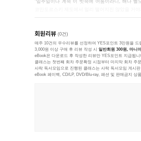
"일주일이나 계속 이 빗속에 어둠이라니, 해나 별도
코만도르스키 제도에서 멀리 떨어지진 않았을 거야. 
<추천평>
회원리뷰
"19세기 소년 모험소설 특유의 박진감과 낭만
(0건)
어드벤처."
매주 10건의 우수리뷰를 선정하여 YES포인트 3만원을 드
3,000원 이상 구매 후 리뷰 작성 시
일반회원 300원, 마니아
- 위즈덤커넥트 편집부
eBook은 다운로드 후 작성한 리뷰만 YES포인트 지급됩니
클래스는 첫번째 회차 주문확정 시점부터 마지막 회차 주문
사락 독서모임으로 진행된 클래스는 사락 독서모임 게시판
eBook 페이백, CD/LP, DVD/Blu-ray, 패션 및 판매금