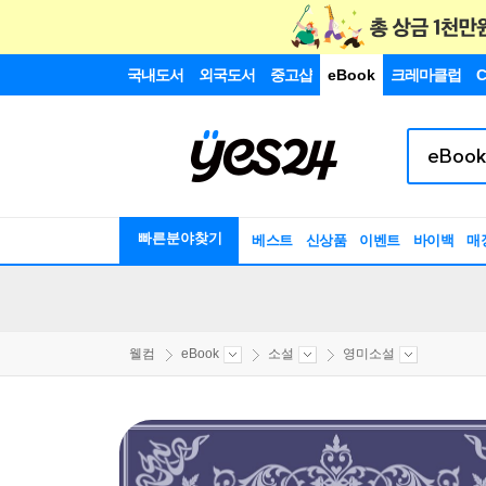
국내도서
외국도서
중고샵
eBook
크레마클럽
C
빠른분야찾기
베스트
신상품
이벤트
바이백
매
웰컴
eBook
소설
영미소설