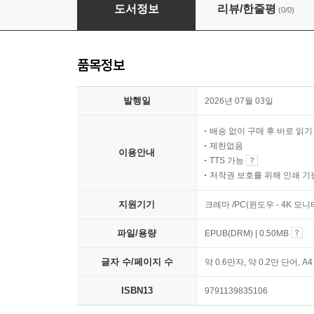
피시 이글 호를 구하라
도서정보
리뷰/한줄평
(0/0)
품목정보
발행일
2026년 07월 03일
배송 없이 구매 후 바로 읽
제한없음
이용안내
TTS 가능
저작권 보호를 위해 인쇄 기
지원기기
크레마 /PC(윈도우 - 4K 모
파일/용량
EPUB(DRM) | 0.50MB
글자 수/페이지 수
약 0.6만자, 약 0.2만 단어, A
ISBN13
9791139835106