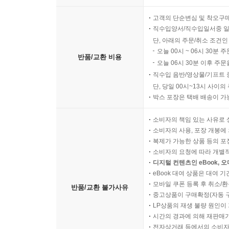
고객의 단순변심 및 착오구
직수입양서/직수입일서중 일
단, 아래의 주문/취소 조건인
오늘 00시 ~ 06시 30분 
반품/교환 비용
오늘 06시 30분 이후 주문
직수입 음반/영상물/기프트 
단, 당일 00시~13시 사이
박스 포장은 택배 배송이 가
소비자의 책임 있는 사유로 
소비자의 사용, 포장 개봉에 
복제가 가능한 상품 등의 포장을 
소비자의 요청에 따라 개별
디지털 컨텐츠인 eBook, 
eBook 대여 상품은 대여 기
모바일 쿠폰 등록 후 취소/환
반품/교환 불가사유
중고상품이 구매확정(자동 
LP상품의 재생 불량 원인이 기
시간의 경과에 의해 재판매가
전자상거래 등에서의 소비자