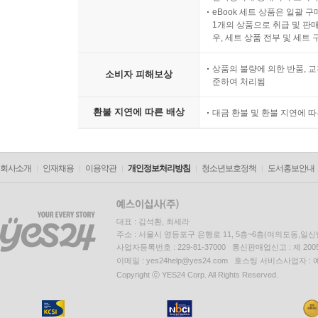
eBook 세트 상품은 일괄 
1개의 상품으로 취급 및 판매
우, 세트 상품 전부 및 세트
상품의 불량에 의한 반품, 교
소비자 피해보상
준하여 처리됨
환불 지연에 따른 배상
대금 환불 및 환불 지연에 
회사소개
인재채용
이용약관
개인정보처리방침
청소년보호정책
도서홍보안내
대표 : 김석환, 최세라
주소 : 서울시 영등포구 은행로 11, 5층~6층(여의도동,일신
사업자등록번호 : 229-81-37000 통신판매업신고 : 제 200
이메일 : yes24help@yes24.com 호스팅 서비스사업자 :
Copyright ⓒ YES24 Corp. All Rights Reserved.