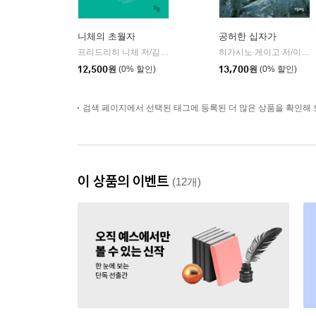
니체의 초월자
공허한 십자가
프리드리히 니체 저/김철 편역
히읏
히가시노 게이고 저/이선희 역
|
12,500
원
(0% 할인)
13,700
원
(0% 할인)
검색 페이지에서 선택된 태그에 등록된 더 많은 상품을 확인해 
이 상품의 이벤트
(12개)