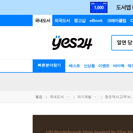
국내도서
외국도서
중고샵
eBook
크레마클럽
C
빠른분야찾기
베스트
신상품
이벤트
바이백
매
웰컴
국내도서
자기계발
창조적사고/두뇌..