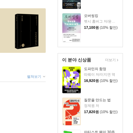
오버씽킹
벳시 홈버그 저/윤효원 역
17,100
원
(10% 할인)
이 분야 신상품
더보기
도파민의 함정
따웨이 저/이지연 역
펼쳐보기
16,920
원
(10% 할인)
질문을 만드는 법
정제원 저
17,820
원
(10% 할인)
아티스트 웨이 30주