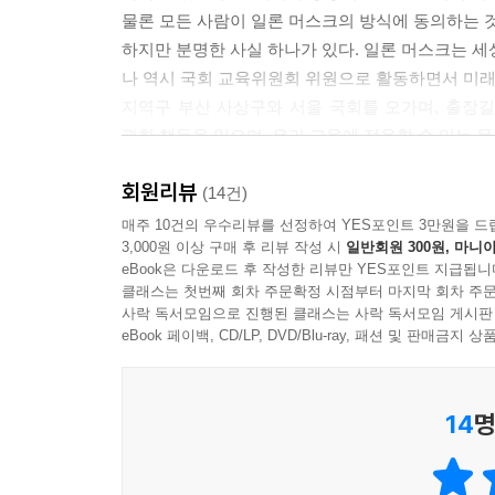
물론 모든 사람이 일론 머스크의 방식에 동의하는 
하지만 분명한 사실 하나가 있다. 일론 머스크는 세
나 역시 국회 교육위원회 위원으로 활동하면서 미래
지역구 부산 사상구와 서울 국회를 오가며, 출장길
관한 책들을 읽으며, 우리 교육에 적용할 수 있는 
왜냐하면 지금 대한민국 교육은 중요한 전환점 앞에
회원리뷰
많은 나라가 독립했지만, 산업화와 민주화를 동시에 
(14건)
그 힘은 어디에서 나왔을까. 나는 교육에서 나왔다고
매주 10건의 우수리뷰를 선정하여 YES포인트 3만원을 드
3,000원 이상 구매 후 리뷰 작성 시
일반회원 300원, 마니아
학교를 세우고 미래를 준비했던 국민의 의지, 배움
eBook은 다운로드 후 작성한 리뷰만 YES포인트 지급됩니
하지만 이제 시대는 달라지고 있다. AI는 인간의 
클래스는 첫번째 회차 주문확정 시점부터 마지막 회차 주문
지식은 넘쳐나고, 하나의 정답은 빠르게 사라지고
사락 독서모임으로 진행된 클래스는 사락 독서모임 게시판
있다.
eBook 페이백, CD/LP, DVD/Blu-ray, 패션 및 판매금
나는 거듭 이야기해 왔다. 이제 대한민국 교육은
시점이다. 중요한 것은 단순한 지식 전달이 아니다
14
명
것인가. 그 힘을 길러주는 교육이 필요하다. 발상의
그리고 나는 그 단서 가운데 하나를 일론 머스크의 
책도 아니다. 어떻게 생각해야 하는가, 어떻게 질문