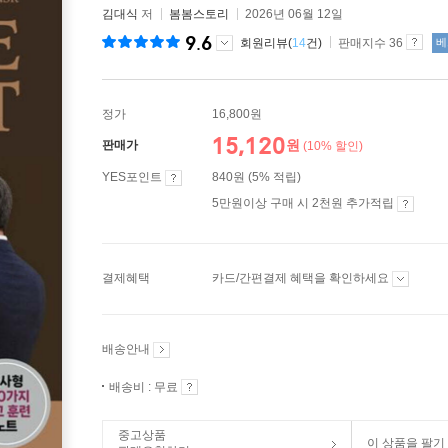
김대식
저
봄봄스토리
2026년 06월 12일
9.6
회원리뷰(
14
건)
판매지수 36
베
정가
16,800원
15,120
원
판매가
(10% 할인)
YES포인트
840원 (5% 적립)
5만원이상 구매 시 2천원 추가적립
결제혜택
카드/간편결제 혜택을 확인하세요
배송안내
배송비 : 무료
중고상품
이 상품을 팔기