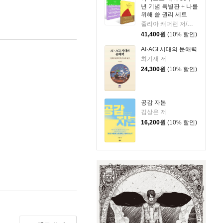
년 기념 특별판 + 나를
위해 쓸 권리 세트
줄리아 캐머런 저/박미경,박성혜 역
41,400
원
(10% 할인)
AI·AGI 시대의 문해력
최기재 저
24,300
원
(10% 할인)
공감 자본
김상은 저
16,200
원
(10% 할인)