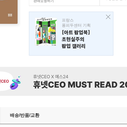
판매요청하기
프랑스
퐁피두센터 기획
[아트 팝업북]
초현실주의
팝업 갤러리
배송/반품/교환