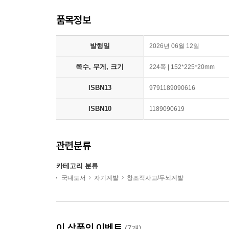
품목정보
발행일
2026년 06월 12일
쪽수, 무게, 크기
224쪽 | 152*225*20mm
ISBN13
9791189090616
ISBN10
1189090619
관련분류
카테고리 분류
국내도서
자기계발
창조적사고/두뇌계발
이 상품의 이벤트
(7개)