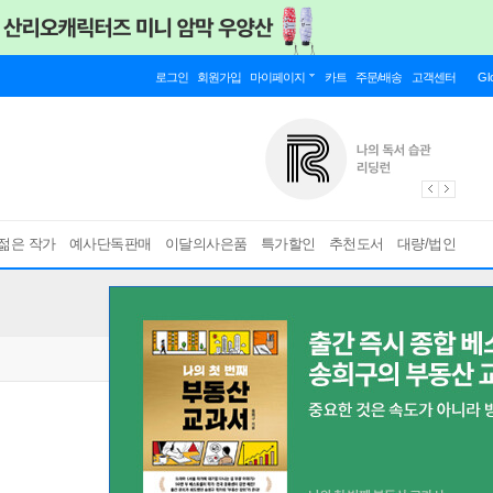
로그인
회원가입
마이페이지
카트
주문/배송
고객센터
Gl
젊은 작가
예사단독판매
이달의사은품
특가할인
추천도서
대량/법인