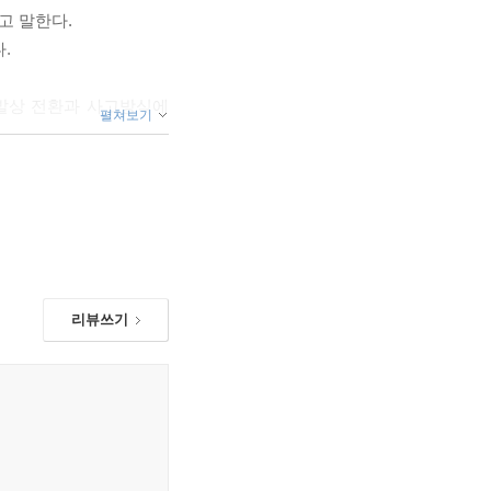
고 말한다.
.
 발상 전환과 사고방식에
펼쳐보기
. 제2차 세계대전 이후
대한민국은 해냈다.
의 헌신, 폐허 위에서도
 만들었다.
대를 준비하기 어려워지고
리뷰쓰기
 방향 자체를 바꿔야 할
패를 견디고 다시 도전할
인물들의 명언을 모아놓은
노트에 가깝다.