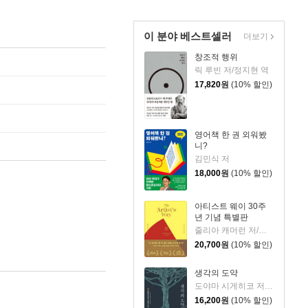
이 분야 베스트셀러
더보기
창조적 행위
릭 루빈 저/정지현 역
17,820
원
(10% 할인)
영어책 한 권 외워봤
니?
김민식 저
18,000
원
(10% 할인)
아티스트 웨이 30주
년 기념 특별판
줄리아 캐머런 저/박미경 역
20,700
원
(10% 할인)
생각의 도약
도야마 시게히코 저/전경아 역
16,200
원
(10% 할인)