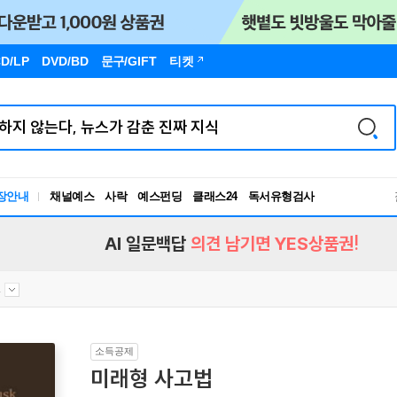
D/LP
DVD/BD
문구
/GIFT
티켓
장안내
채널예스
사락
예스펀딩
클래스24
독서유형검사
RBTI Lab
독서유형검사
AI 일문백답
의견 남기면 YES상품권!
.
소득공제
미래형 사고법