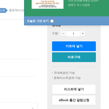
창조적사고/두뇌계발 top100 2주
스트
오늘은 그만 보기
판매중
수량
카트에 넣기
바로구매
국내배송만 가능
문화비소득공제 가능
리스트에 넣기
eBook 출간 알림신청