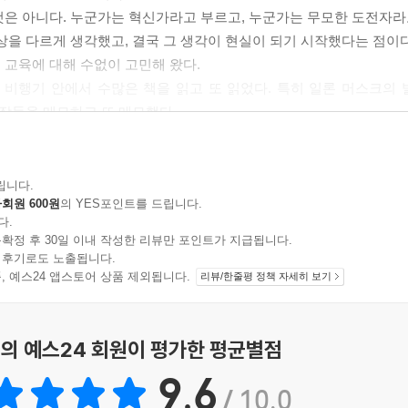
것은 아니다. 누군가는 혁신가라고 부르고, 누군가는 무모한 도전자라
상을 다르게 생각했고, 결국 그 생각이 현실이 되기 시작했다는 점이다
 교육에 대해 수없이 고민해 왔다.
 비행기 안에서 수많은 책을 읽고 또 읽었다. 특히 일론 머스크의
문장들을 메모하고 또 메모했다.
 서 있기 때문이다. 대한민국은 세계 역사에서도 매우 특별한 나라다
이루며 선진국의 문턱을 넘어선 나라는 많지 않다. 그 어려운 길을 
 믿는다. 가난 속에서도 자녀 교육만큼은 포기하지 않았던 부모 세대
립니다.
회원 600원
의 YES포인트를 드립니다.
을 통해 나라를 일으켜 세우겠다는 뜨거운 열망이 오늘의 대한민국을
다.
삶과 산업 구조를 근본적으로 바꾸고 있다.
확정 후 30일 이내 작성한 리뷰만 포인트가 지급됩니다.
 있다. 기존의 암기 중심 교육과 획일화된 경쟁만으로는 새로운 시
 후기로도 노출됩니다.
지 상품, 예스24 앱스토어 상품 제외됩니다.
리뷰/한줄평 정책 자세히 보기
 근본적인 리셋이 필요하다. 조금 고치는 수준이 아니라, 생각의
. 어떻게 질문할 것인가. 어떻게 스스로 사고할 것인가. 어떻게 실
의 예스24 회원이 평가한 평균별점
 전환이다.
사고법에서 찾고 싶었다. 이 책은 단순한 성공담도 아니고, 유명한 
9.6
/ 10.0
해야 하는가, 어떻게 미래를 바라봐야 하는가에 대한 작은 사고 훈련 