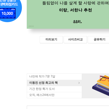
미리보기
사이즈비교
공유하기
나민애 작가 7문 7답
이동진 선정 최고의 책
기간 한정 특가 도서
오직, 예스24에서만