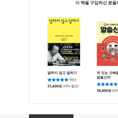
이 책을 구입하신 분
말하지 않고 말하기
약 짓는 오빠
알쓸신약
99건
21,600
원
(10% 할인)
18,000
원
(10