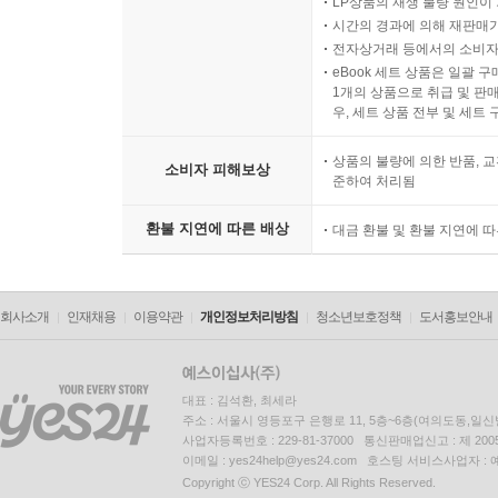
LP상품의 재생 불량 원인이 기
시간의 경과에 의해 재판매가
전자상거래 등에서의 소비자
eBook 세트 상품은 일괄 
1개의 상품으로 취급 및 판매
우, 세트 상품 전부 및 세트
상품의 불량에 의한 반품, 교
소비자 피해보상
준하여 처리됨
환불 지연에 따른 배상
대금 환불 및 환불 지연에 
회사소개
인재채용
이용약관
개인정보처리방침
청소년보호정책
도서홍보안내
대표 : 김석환, 최세라
주소 : 서울시 영등포구 은행로 11, 5층~6층(여의도동,일신
사업자등록번호 : 229-81-37000 통신판매업신고 : 제 200
이메일 : yes24help@yes24.com 호스팅 서비스사업자 :
Copyright ⓒ YES24 Corp. All Rights Reserved.