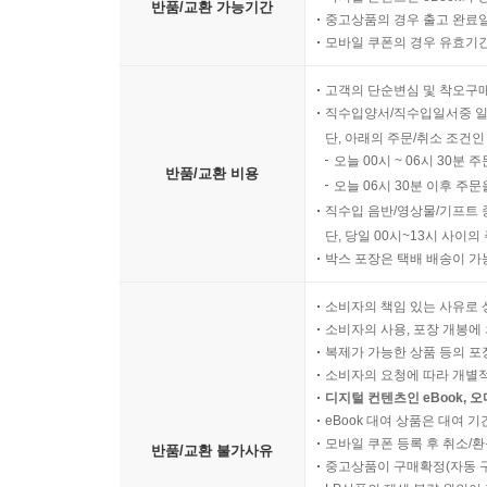
반품/교환 가능기간
중고상품의 경우 출고 완료일
모바일 쿠폰의 경우 유효기간(
고객의 단순변심 및 착오구
직수입양서/직수입일서중 일
단, 아래의 주문/취소 조건인
오늘 00시 ~ 06시 30분 
반품/교환 비용
오늘 06시 30분 이후 주문
직수입 음반/영상물/기프트 
단, 당일 00시~13시 사이
박스 포장은 택배 배송이 가
소비자의 책임 있는 사유로 
소비자의 사용, 포장 개봉에 
복제가 가능한 상품 등의 포장을 
소비자의 요청에 따라 개별
디지털 컨텐츠인 eBook, 
eBook 대여 상품은 대여 기
모바일 쿠폰 등록 후 취소/환
반품/교환 불가사유
중고상품이 구매확정(자동 