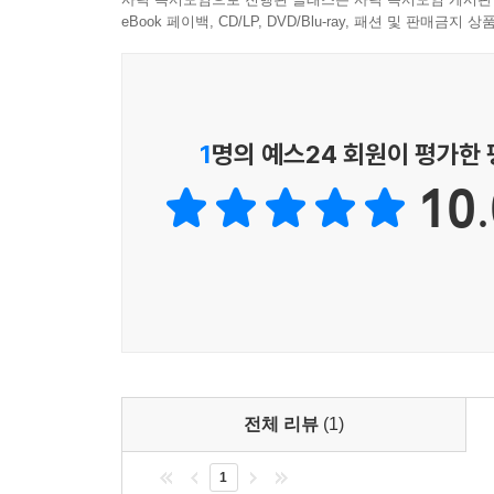
eBook 페이백, CD/LP, DVD/Blu-ray, 패션 및 판매금
생경한 말로 자신을 소개하는 모서리들
자신을 무엇으로 호명해야 할지 몰라 잠자코 있는
모서리는 처음으로 자신을 부르는 다른 이름을 알
싶었다
1
명의 예스24 회원이 평가한
_ 「모서리들」 중에서
10.
자신이 원하는 것이 무엇인지 이리저리 헤매다 이윽고
배신하지 않는다는 것. 김연지는 결코 김연지를 버리
분명하다.
좋은 쪽이든 나쁜 쪽이든 우리에게 많은 이야기가 
이야기는 아닐 것이다. 본가에 올 때마다 역으로 마
뭉친 실뭉치를 풀듯 어렵사리 풀어가는 대화들… 이
_ 「쓰이지 못할 이야기들」 중에서
전체 리뷰
(1)
1