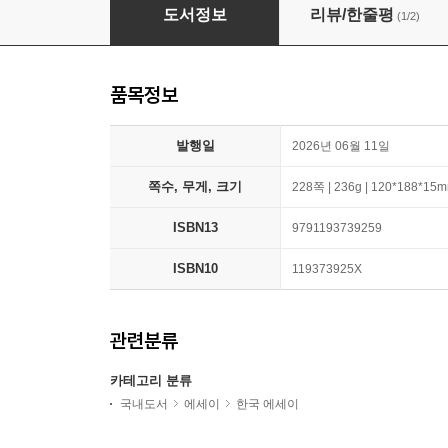
그는 잠결에도 나를 꽉 안고는 한다
도서정보
리뷰/한줄평
(1/2)
품목정보
발행일
2026년 06월 11일
쪽수, 무게, 크기
228쪽 | 236g | 120*188*15
ISBN13
9791193739259
ISBN10
119373925X
관련분류
카테고리 분류
국내도서
에세이
한국 에세이