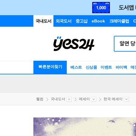
국내도서
외국도서
중고샵
eBook
크레마클럽
C
빠른분야찾기
베스트
신상품
이벤트
바이백
매
웰컴
국내도서
에세이
한국 에세이