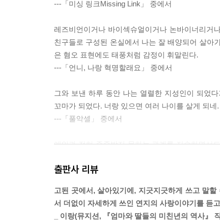
---「미싱 링크Missing Link」 중에서
레즈비언이거나 바이섹슈얼이거나 논바이너리거나 
친구들로 구성된 온실에서 나는 잘 배양되어 살아가고 
은 혐오 표현에도 태풍처럼 감정이 휘말린다.
---「언니, 나랑 혁명할래요」 중에서
그와 보낸 하루 동안 나는 열렬한 지성인이 되었
꼬마가 되었다. 너랑 있으면 여러 나이를 살게 되네.
---「풀악셀」 중에서
애인과 전혀 존중받지 못하는 관계를 지속하면서도
치면서도, 언젠가는 내 마음을 알아줄 것이라고, 사
출판사 리뷰
리에 박혀 있는 탓일까.
---「두 엄마」 중에서
고된 곳에서, 살아있기에, 지긋지긋하게 쓰고 말할 
서 더없이 자세하게 쓰인 연지의 사랑이야기를 듣고
영정사진을 품에 안아 들었을 때, 마치 내 어깨에 
_ 이랑(뮤지션, 『엄마와 딸들의 미친년의 역사』 작