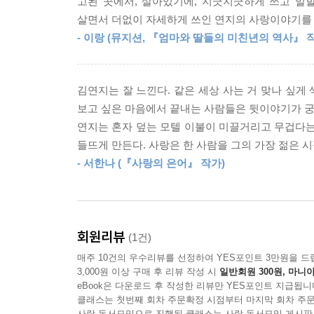
고된 곳에서, 살아있기에, 지긋지긋하게 쓰고 말
살면서 더없이 자세하게 쓰인 연지의 사랑이야기를 
내게 사랑은 여기에도 저기에도 없고 오로지 내가 
- 이랑 (뮤지션, 『엄마와 딸들의 미친년의 역사』 
다시 약속하고, 다시 미워하고, 다시 아파하고, 
완성시킬 것이다.
_ 작가의 말 중에서
김연지는 잘 느낀다. 같은 세상 사는 거 맞나 싶게 
보고 싶은 마음에서 끝내는 사람들은 뒷이야기가 궁
“나는 너를 지켜주고 있어.
연지는 혼자 덮는 모텔 이불이 미끌거리고 무겁다는 
그렇게 생각하니 잠들지 못하는 게 아주 괴롭지만은
들뜨게 만든다. 사랑은 한 사람을 그의 가장 젊은 
_ 본문 중에서
- 서한나 (『사랑의 은어』 작가)
마음의 사이즈와 일치하는 온전한 사랑이란 대체 무
교차하는 일, 기꺼이 나를 품어주는 사람을 만났을 
일. 어쩌면 사랑은, 하나의 고정된 답이 아니라 우
회원리뷰
(1건)
『그는 잠결에도 나를 꽉 안고는 한다』에는 특별히 
매주 10건의 우수리뷰를 선정하여 YES포인트 3만원을 드
싶지 않은 친구들로 구성된 온실에서 평화롭게 살
3,000원 이상 구매 후 리뷰 작성 시
일반회원 300원, 마니아
불화하는 마음을 그리기 위해, 살아내기 버거운 삶을
eBook은 다운로드 후 작성한 리뷰만 YES포인트 지급됩니
기대하는 마음으로 읽어주기를.
클래스는 첫번째 회차 주문확정 시점부터 마지막 회차 주문
사락 독서모임으로 진행된 클래스는 사락 독서모임 게시판