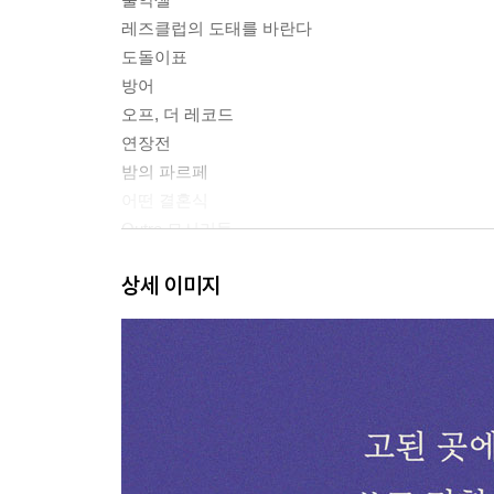
레즈클럽의 도태를 바란다
도돌이표
방어
오프, 더 레코드
연장전
밤의 파르페
어떤 결혼식
Outro 모서리들
상세 이미지
2부 불화하는 사랑
Intro 핸들링
생생 정신통
브리더
두 엄마
쓰이지 못할 이야기들
죽어서도 끊어지지 않는
Outro 광원도光源圖