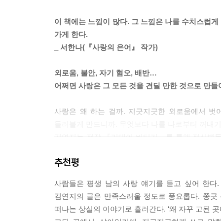
고양이가 아기 고양이의 목덜미를 잡아 물듯, 사흘 
마음껏 울게 하는 것. 이것이 맨 앞에 선 사람의 
이 책에는 느낌이 많다. 그 느낌은 나를 수치스럽게
으로, 언젠가 삼촌이 당신을 데려왔다는 바닷가로, 
가게 한다.
---「죽어서도 끊어지지 않는」 중에서
_ 서한나(『사랑의 은어』 작가)
내게 사랑한다는 말은 아이에게 사탕 주듯 상대를 달
외로움, 불안, 자기 혐오, 배반…
이었고, 정말 사랑 비슷한 걸 하게 되었을 때 사랑
어쩌면 사랑은 그 모든 것을 견딜 만한 것으로 만
다는 말은 언제나 한 치수 큰 옷이거나, 너무 꽉 끼
---「사랑을 말하지 않을 때」 중에서
사랑은 왜 하는 걸까. 지긋지긋한 외로움에서 벗
들러붙게 만드니까. 무엇보다 나를 나로부터 꺼내기
원의 낭독이 끝났을 때 나는 이미 그가 읊어준 시간
김연지는 전작 『기대어 버티기』를 통해 정신병동
우리에게 미래가 있다면. 그 많은 상실을 겪고도 더
신작 『그는 잠결에도 나를 꽉 안고는 한다』에서는
아슬하게 안부를 주고받는, 살아남는 삶이 아니라, 
추천평
사랑은 불안정한 상태다. 끝없이 갈구하고, 그런
낙엽을 더듬어 원의 손을 살짝 쥐었다. 그대로 한참
불안해진다. 이제 끝인 건가 싶어서. 김연지는 사
사람들은 평생 남의 사랑 얘기를 듣고 싶어 한다
돌봐주고 한없는 애정을 주기를, 흔들리는 자신을 
---「원과 나 3」 중에서
김연지의 글은 만족스러울 정도로 풍요롭다. 쫑긋 
한편으로 김연지는 사랑에 배반당한 사람이다. 기
떠나는 상실의 이야기로 흘러간다. ‘왜 자꾸 고된 곳
사랑하고 싶은 사람, 잘 살고 싶은 사람. 그래서 사