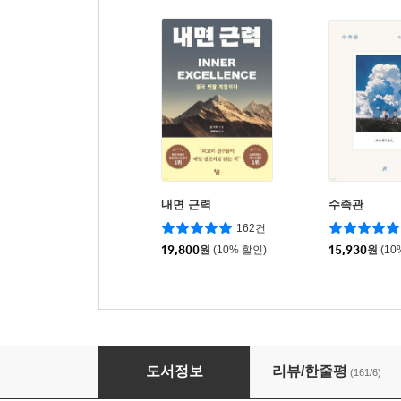
내면 근력
수족관
162건
19,800
원
(10% 할인)
15,930
원
(10
세계척학전집 : 초월자의 조건 편
도서정보
리뷰/한줄평
(161/6)