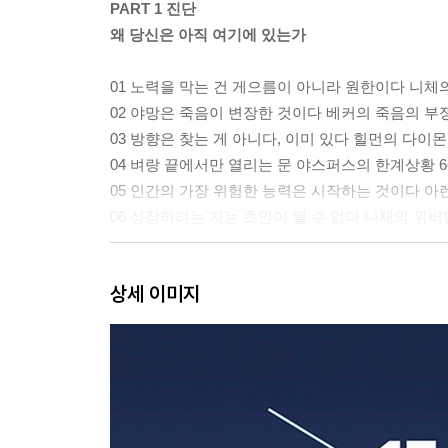
PART 1 진단
왜 당신은 아직 여기에 있는가
01 노력을 막는 건 게으름이 아니라 원한이다 니체의
02 야망은 죽음이 변장한 것이다 베커의 죽음의 부정
03 방향은 찾는 게 아니다, 이미 있다 힐먼의 다이몬 
04 벼랑 끝에서만 열리는 문 야스퍼스의 한계상황 6
05 인간의 가장 위험한 능력은 시작하는 것이다 아
06 성장하려는 자는 초인이 될 수 없다 니체의 위버멘
PART 2 해체
상세 이미지
부서지지 않으면 바뀌지 않는다
01 알을 깨지 않으면 새가 될 수 없다 헤세의 자기 파
02 부름을 거부하는 가장 정교한 방법 켐벨의 영웅의
03 변화는 결심한 순간이 아니라 포기한 순간에서 온
04 불안이 사라지면 창조도 멈춘다 메이의 창조적 용