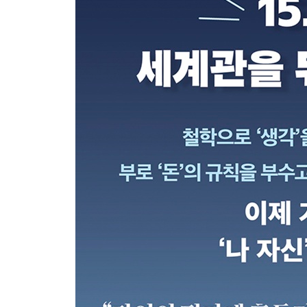
05 철학은 읽는 게 아니었다, 훈련이었다 아도의 영적
06 자기 자신이 되는 데는 대가가 있다 랑크의 개체화
07 잊은 자만이 부러지지 않는다 장자의 좌망 194
08 앎의 끝에서 시작되는 것 바타유의 내적 체험 20
PART 3 저항
바뀐 당신을 되돌리려는 힘들다
01 자유가 두려워서 복종을 선택한다 프롬의 자발적 
02 극복하려는 자아가 이미 가짜다 호나이의 이상화된
03 나를 지키려고 만든 것이 나를 가둔다 라이히의 성
04 당신이 넘으려는 벽이 당신이 만든 신이다 슈티르
05 변하고 싶으면서 변하지 못하게 만드는 숨은 목표
06 자발적 노력이 가장 정교한 착취다 한병철의 자기
PART 4 도약
초월자는 도착하지 않는다