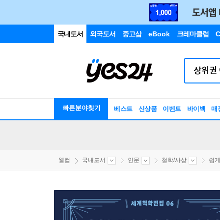
국내도서
외국도서
중고샵
eBook
크레마클럽
C
빠른분야찾기
베스트
신상품
이벤트
바이백
매
웰컴
국내도서
인문
철학/사상
쉽게 