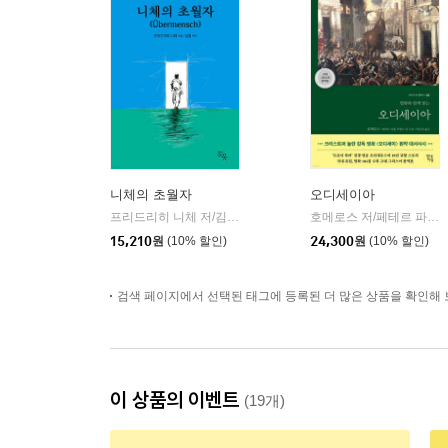
니체의 초월자
오디세이아
프리드리히 니체 저/김철 편역
히읏
호메로스 저/페테르 파울 루벤스 그림/박문재 역
|
15,210
원
(10% 할인)
24,300
원
(10% 할인)
검색 페이지에서 선택된 태그에 등록된 더 많은 상품을 확인해 
이 상품의 이벤트
(19개)