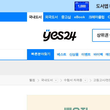
국내도서
외국도서
중고샵
eBook
크레마클럽
C
빠른분야찾기
베스트
신상품
이벤트
바이백
매
웰컴
국내도서
수험서 자격증
고등고시/전