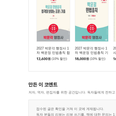
2027 박문각 행정사 1
2027 박문각 행정사 1
2
차 백운정 민법총칙 합
차 백운정 민법총칙 기
사
격이 보이는 조문&기출
본서
12,600
원
(10% 할인)
18,000
원
(10% 할인)
1
만든 이 코멘트
저자, 역자, 편집자를 위한 공간입니다. 독자들에게 전하고
접수된 글은 확인을 거쳐 이 곳에 게재됩니다.
독자 분들의 리뷰는 리뷰 쓰기를, 책에 대한 문의는 1: