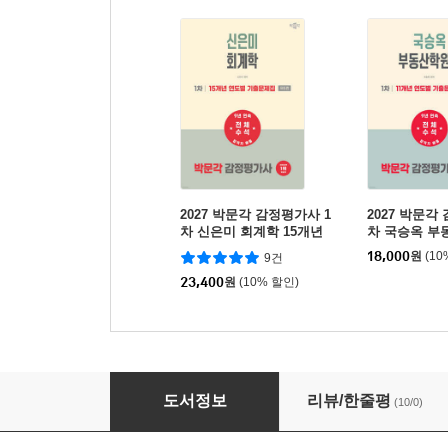
2027 박문각 감정평가사 1
2027 박문각
차 신은미 회계학 15개년
차 국승옥 부
연도별 기출문제집
1개년 연도별
18,000
원
(10
9건
23,400
원
(10% 할인)
2027 박문각 감정평가사 1차 백운정 민법 12
도서정보
리뷰/한줄평
(10/0)