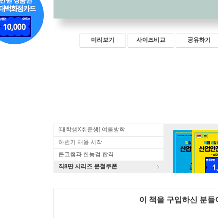
미리보기
사이즈비교
공유하기
[대학생X취준생] 여름방학
하반기 채용 시작
큰코쌤과 한능검 합격
직8딴 시리즈 분철쿠폰
이 책을 구입하신 분