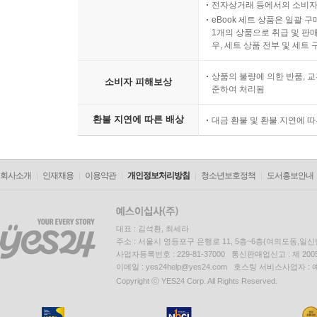
전자상거래 등에서의 소비자
eBook 세트 상품은 일괄 
1개의 상품으로 취급 및 판매
우, 세트 상품 전부 및 세트
상품의 불량에 의한 반품, 교
소비자 피해보상
준하여 처리됨
환불 지연에 따른 배상
대금 환불 및 환불 지연에 
회사소개
인재채용
이용약관
개인정보처리방침
청소년보호정책
도서홍보안내
대표 : 김석환, 최세라
주소 : 서울시 영등포구 은행로 11, 5층~6층(여의도동,일신
사업자등록번호 : 229-81-37000 통신판매업신고 : 제 200
이메일 : yes24help@yes24.com 호스팅 서비스사업자 :
Copyright ⓒ YES24 Corp. All Rights Reserved.