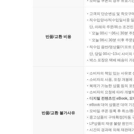
모바일 쿠폰의 경우 유효기간(
고객의 단순변심 및 착오구
직수입양서/직수입일서중 일
단, 아래의 주문/취소 조건인
오늘 00시 ~ 06시 30분 
반품/교환 비용
오늘 06시 30분 이후 주문
직수입 음반/영상물/기프트 
단, 당일 00시~13시 사이
박스 포장은 택배 배송이 가
소비자의 책임 있는 사유로 
소비자의 사용, 포장 개봉에 
복제가 가능한 상품 등의 포장을 
소비자의 요청에 따라 개별
디지털 컨텐츠인 eBook, 
eBook 대여 상품은 대여 기
모바일 쿠폰 등록 후 취소/환
반품/교환 불가사유
중고상품이 구매확정(자동 
LP상품의 재생 불량 원인이 기
시간의 경과에 의해 재판매가