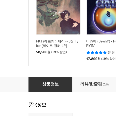
FKJ (에프케이제이) - 3집 Ty
비와이 (BewhY) - P
ber [화이트 컬러 LP]
RYIN'
58,500
원
(19% 할인)
34건
17,800
원
(19% 할인
FKJ (에프케이제이) - 3집 Tyber
상품정보
리뷰/한줄평
(0/0)
품목정보