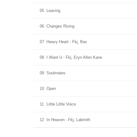
05
Leaving
06
Changes Rising
07
Heavy Heart - Fkj, Bas
08
I Want U - Fkj, Eryn Allen Kane
09
Soulmates
10
Open
11
Little Little Voice
12
In Heaven - Fkj, Labrinth