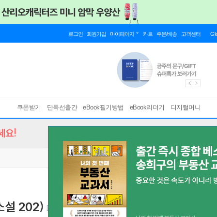
로그인
회원가입
마이페이지
카트
주문/배송
고객센터
Gl
쿠폰받기
단독선출간
eBook필기방법
eBook리더기
디지털머니
세요!
설 202)
[ EPUB ]