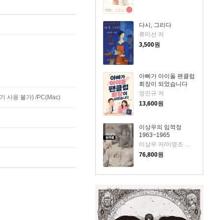
다시, 그리다
류미선 저
3,500
원
아빠가 아이돌 팬클럽
회장이 되었습니다
정민규 저
사용 불가) /PC(Mac)
13,600
원
이상우의 임꺽정
1963~1965
이상우 저/이영조 그림
76,800
원