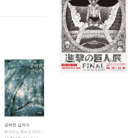
공허한 십자가
k)
히가시노 게이고 저/이선희 역
자음과모음
|