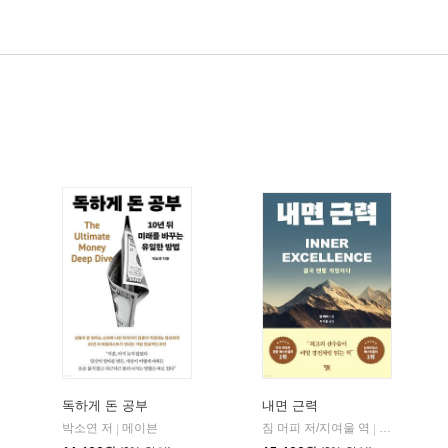
독하게 돈 공부
내면 근력
히읏
박소연 저
메이븐
짐 머피 저/지여울 역
윌북(willboo
|
|
|