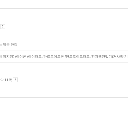
기
능 제공 안함
니터 미지원) /아이폰 /아이패드 /안드로이드폰 /안드로이드패드 /전자책단말기(저사양 기기 
4 약 11쪽