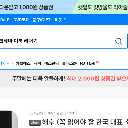
D/LP
DVD/BD
문구
/GIFT
티켓
독서유형검사
RBTI Lab
장안내
채널예스
사락
예스펀딩
클래스24
독서유형검사
주말에는 더욱 알뜰하게!
최대 2,000원 상품권 받으
소득공제
크레마클럽
EPUB
해후 (꼭 읽어야 할 한국 대표 소
eBook