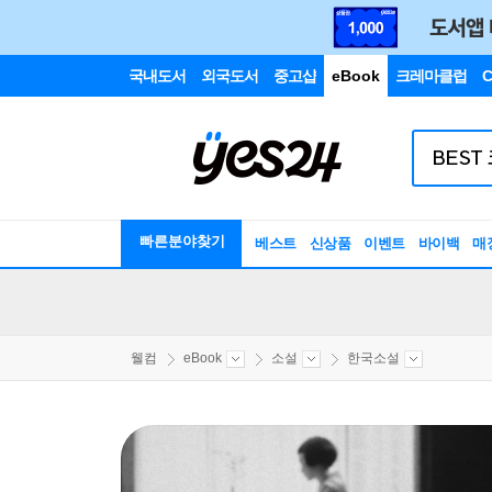
국내도서
외국도서
중고샵
eBook
크레마클럽
C
빠른분야찾기
베스트
신상품
이벤트
바이백
매
웰컴
eBook
소설
한국소설