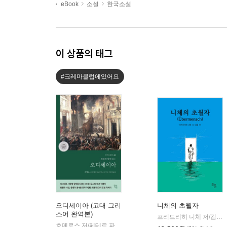
eBook
소설
한국소설
이 상품의 태그
#크레마클럽에있어요
오디세이아 (고대 그리
니체의 초월자
스어 완역본)
프리드리히 니체 저/김철 편역
호메로스 저/페테르 파울 루벤스 그림/박문재 역
현대지성
|