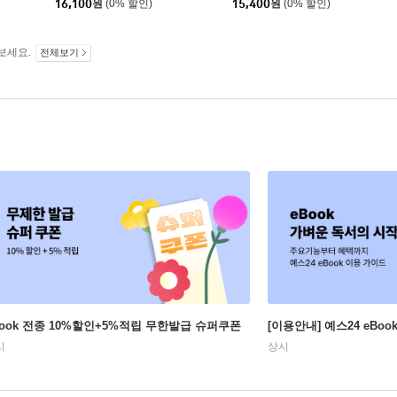
16,100
원
(0% 할인)
15,400
원
(0% 할인)
보세요.
전체보기
Book 전종 10%할인+5%적립 무한발급 슈퍼쿠폰
[이용안내] 예스24 eBo
시
상시