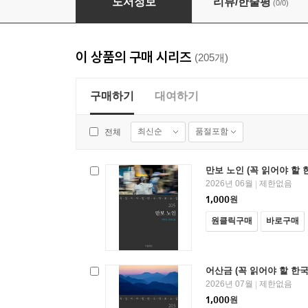
도서정보
리뷰/한줄평
(0/0)
이 상품의 구매 시리즈
(205개)
구매하기
대여하기
최신순
품절포함
전체
만보 노인 (꼭 읽어야 할 한
2026년 06월
제한없음
|
1,000
원
원클릭구매
바로구매
어산금 (꼭 읽어야 할 한국 
2026년 07월
제한없음
|
1,000
원