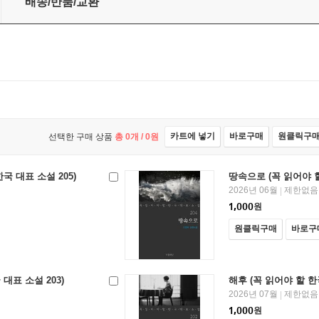
배송/반품/교환
카트에 넣기
바로구매
원클릭구
선택한 구매 상품
총
0
개 /
0
원
국 대표 소설 205)
땅속으로 (꼭 읽어야 할
2026년 06월
제한없음
|
1,000
원
원클릭구매
바로구
대표 소설 203)
해후 (꼭 읽어야 할 한국
2026년 07월
제한없음
|
1,000
원