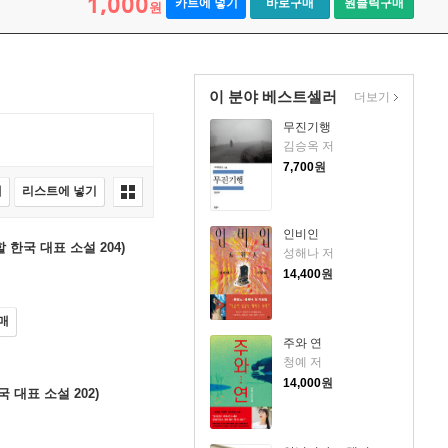
1,000
카트에 넣기
바로구매
원클릭구매
원
이 분야 베스트셀러
더보기
무진기행
김승옥 저
7,700
원
매
리스트에 넣기
인비인
 한국 대표 소설 204)
성해나 저
14,400
원
매
주와 연
청예 저
14,000
원
 대표 소설 202)