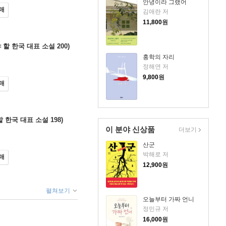
안녕이라 그랬어
매
김애란 저
11,800
원
할 한국 대표 소설 200)
홍학의 자리
정해연 저
9,800
원
매
 한국 대표 소설 198)
이 분야 신상품
더보기
산군
박해로 저
매
12,900
원
펼쳐보기
오늘부터 가짜 언니
정민규 저
16,000
원