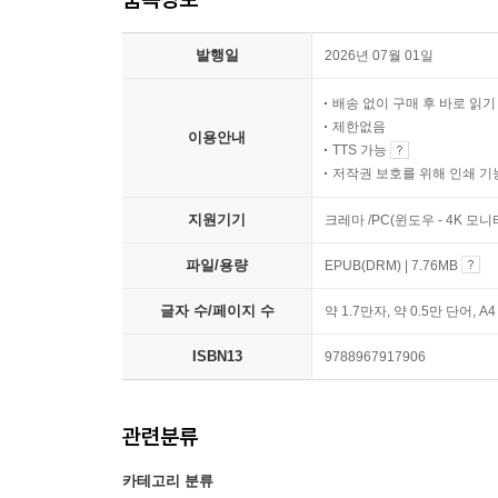
발행일
2026년 07월 01일
배송 없이 구매 후 바로 읽
제한없음
이용안내
TTS 가능
저작권 보호를 위해 인쇄 기
지원기기
크레마 /PC(윈도우 - 4K 모
파일/용량
EPUB(DRM) | 7.76MB
글자 수/페이지 수
약 1.7만자, 약 0.5만 단어, A
ISBN13
9788967917906
관련분류
카테고리 분류