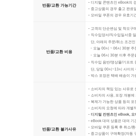
디지털 콘텐츠인 eBook의 
반품/교환 가능기간
중고상품의 경우 출고 완료일
모바일 쿠폰의 경우 유효기간(
고객의 단순변심 및 착오구
직수입양서/직수입일서중 일
단, 아래의 주문/취소 조건인
오늘 00시 ~ 06시 30분 
반품/교환 비용
오늘 06시 30분 이후 주문
직수입 음반/영상물/기프트 
단, 당일 00시~13시 사이
박스 포장은 택배 배송이 가
소비자의 책임 있는 사유로 
소비자의 사용, 포장 개봉에 
복제가 가능한 상품 등의 포장을 
소비자의 요청에 따라 개별
디지털 컨텐츠인 eBook, 
eBook 대여 상품은 대여 기
모바일 쿠폰 등록 후 취소/환
반품/교환 불가사유
중고상품이 구매확정(자동 