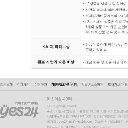
LP상품의 재생 불량 원인이 기
시간의 경과에 의해 재판매가
전자상거래 등에서의 소비자
eBook 세트 상품은 일괄 
1개의 상품으로 취급 및 판매
우, 세트 상품 전부 및 세트
상품의 불량에 의한 반품, 교
소비자 피해보상
준하여 처리됨
환불 지연에 따른 배상
대금 환불 및 환불 지연에 
회사소개
인재채용
이용약관
개인정보처리방침
청소년보호정책
도서홍보안내
대표 : 김석환, 최세라
주소 : 서울시 영등포구 은행로 11, 5층~6층(여의도동,일신
사업자등록번호 : 229-81-37000 통신판매업신고 : 제 200
이메일 : yes24help@yes24.com 호스팅 서비스사업자 :
Copyright ⓒ YES24 Corp. All Rights Reserved.