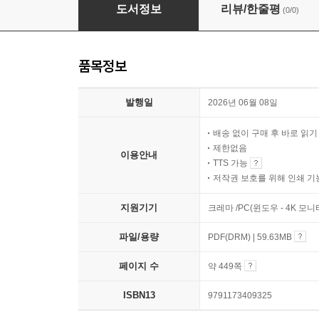
에센셜 기계공작법
도서정보
리뷰/한줄평
(0/0)
품목정보
발행일
2026년 06월 08일
배송 없이 구매 후 바로 읽
제한없음
이용안내
TTS 가능
저작권 보호를 위해 인쇄 기
지원기기
크레마 /PC(윈도우 - 4K 모
파일/용량
PDF(DRM) | 59.63MB
페이지 수
약 449쪽
ISBN13
9791173409325