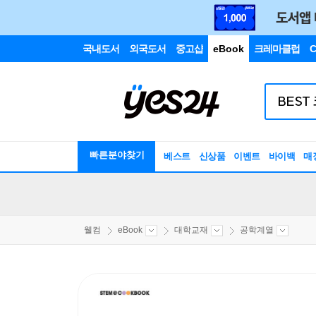
국내도서
외국도서
중고샵
eBook
크레마클럽
C
빠른분야찾기
베스트
신상품
이벤트
바이백
매
웰컴
eBook
대학교재
공학계열