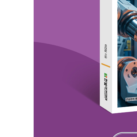
7.2 기계적 에너지 가공
7.3 전기화학적 가공
7.4 열에너지 가공
7.5 화학적 가공
7.6 비전통 가공 공정의 선택 기준
연습문제
CHAPTER 08 용접 공정
8.1 용접 공정의 개요
8.2 아크용접
8.3 저항용접
8.4 산소-연료가스 용접
8.5 기타 융합용접
8.6 고상용접
8.7 용접의 품질
8.8 용접 제품 설계 시 고려사항
연습문제