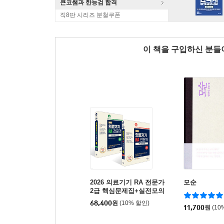
큰코쌤과 한능검 합격
직8딴 시리즈 분철쿠폰
이 책을 구입하신 분
2026 의료기기 RA 전문가
모순
2급 핵심문제집+실전모의
고사 세트
68,400
원
(10% 할인)
11,700
원
(10