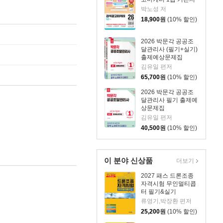
박노성 저
18,900
원
(10% 할인)
2026 박문각 공공조
달관리사 (필기+실기)
출제예상문제집
김유일 편저
65,700
원
(10% 할인)
2026 박문각 공공조
달관리사 필기 출제예
상문제집
김유일 편저
40,500
원
(10% 할인)
이 분야 신상품
더보기
2027 패스 드론조종
자격시험 무인멀티콥
터 필기&실기
류영기,박장환 편저
25,200
원
(10% 할인)