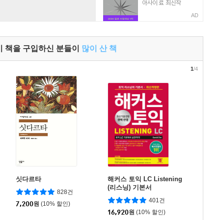
AD
이 책을 구입하신 분들이
많이 산 책
1
/4
싯다르타
해커스 토익 LC Listening
(리스닝) 기본서
828건
401건
7,200
원
(10% 할인)
16,920
원
(10% 할인)