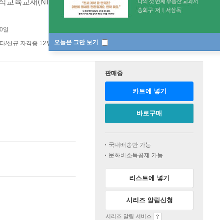
식교육교재(NIDS) 완벽 연계 / 전 과목 핵심 이론 요약+과목
30일
오늘은 그만 보기
타/신규 자격증 12위
수험서 자격증 top100 1주
판매중
카트에 넣기
바로구매
국내배송만 가능
문화비소득공제 가능
리스트에 넣기
시리즈 알림신청
시리즈 알림 서비스