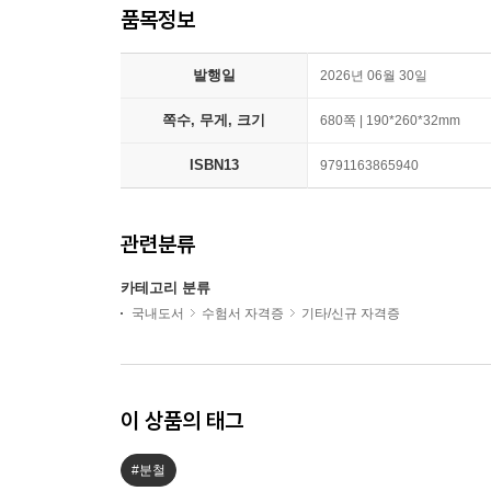
품목정보
발행일
2026년 06월 30일
쪽수, 무게, 크기
680쪽 | 190*260*32mm
ISBN13
9791163865940
관련분류
카테고리 분류
국내도서
수험서 자격증
기타/신규 자격증
이 상품의 태그
#분철