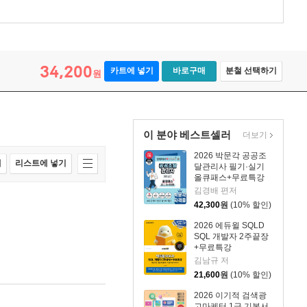
34,200
카트에 넣기
바로구매
분철 선택하기
원
이 분야 베스트셀러
더보기
2026 박문각 공공조
매
리스트에 넣기
달관리사 필기·실기
올큐패스+무료특강
김경배 편저
42,300
원
(10% 할인)
2026 에듀윌 SQLD
SQL 개발자 2주끝장
+무료특강
김남규 저
21,600
원
(10% 할인)
2026 이기적 검색광
고마케터 1급 기본서