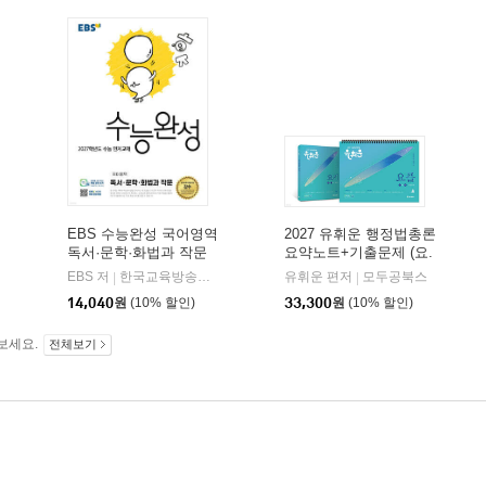
EBS 수능완성 국어영역
2027 유휘운 행정법총론
독서·문학·화법과 작문
요약노트+기출문제 (요.
(2026년)
플.)
비상교육
EBS 저
한국교육방송공사
유휘운 편저
모두공북스
|
|
|
14,040
원
(10% 할인)
33,300
원
(10% 할인)
보세요.
전체보기