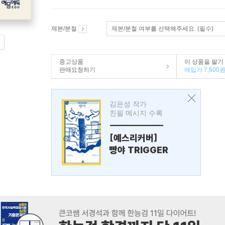
제본/분철
제본/분철 여부를 선택해주세요. (필수)
중고상품
이 상품을 팔기
판매요청하기
매입가 7,600
김은성 작가
친필 메시지 수록
---------------
[예스리커버]
빵야 TRIGGER