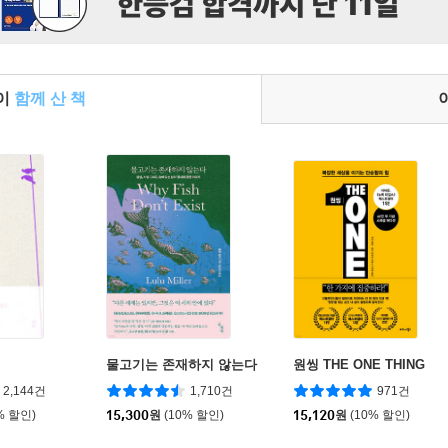
들이
함께 산 책
물고기는 존재하지 않는다
원씽 THE ONE THING
2,144건
1,710건
971건
% 할인)
15,300
원
(10% 할인)
15,120
원
(10% 할인)