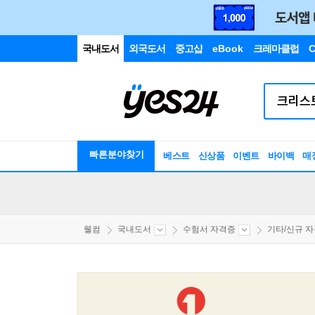
국내도서
외국도서
중고샵
eBook
크레마클럽
C
빠른분야찾기
베스트
신상품
이벤트
바이백
매
웰컴
국내도서
수험서 자격증
기타/신규 자격