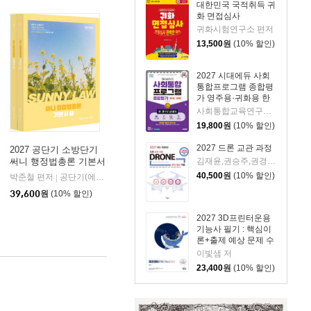
대한민국 국적취득 귀
화 면접심사
귀화시험연구소 편저
13,500
원
(10% 할인)
2027 시대에듀 사회
통합프로그램 종합평
가 영주용·귀화용 한
권으로 끝내기
사회통합교육연구회 편저
19,800
원
(10% 할인)
2027 드론 교관 과정
2027 공단기 소방단기
김재윤,권승주,권경미,이응현,신정일,정기포,이상협,채현기,함영관 공편
써니 행정법총론 기본서
40,500
원
(10% 할인)
박준철 편저
공단기(에스티유니타스)
|
39,600
원
(10% 할인)
2027 3D프린터운용
기능사 필기 : 핵심이
론+출제 예상 문제 수
록
이빛샘 저
23,400
원
(10% 할인)