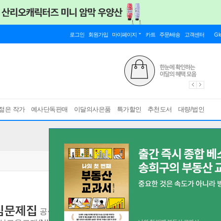
로그인
회원가입
마이페이지
카트
주문/배송
고객센터
Gl
젊은 작가
예사단독판매
이달의사은품
특가할인
추천도서
대량/법인
핵심문제집
공식 ‘RA 전문가 교육기관’에서 집필한 의료기