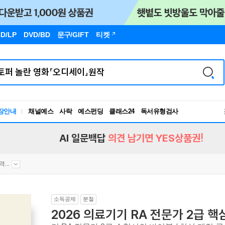
D/LP
DVD/BD
문구
/GIFT
티켓
장안내
채널예스
사락
예스펀딩
클래스24
독서유형검사
RBTI Lab
독서유형검사
AI 일문백답
의견 남기면 YES상품권!
...
소득공제
분철
2026 의료기기 RA 전문가 2급 