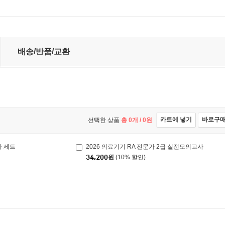
배송/반품/교환
카트에 넣기
바로구
선택한 상품
총
0
개 /
0
원
사 세트
2026 의료기기 RA 전문가 2급 실전모의고사
34,200
원
(10% 할인)