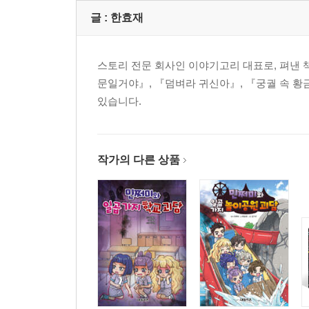
글 :
한효재
스토리 전문 회사인 이야기고리 대표로, 펴낸 
문일거야』, 『덤벼라 귀신아』, 『궁궐 속 황
있습니다.
작가의 다른 상품