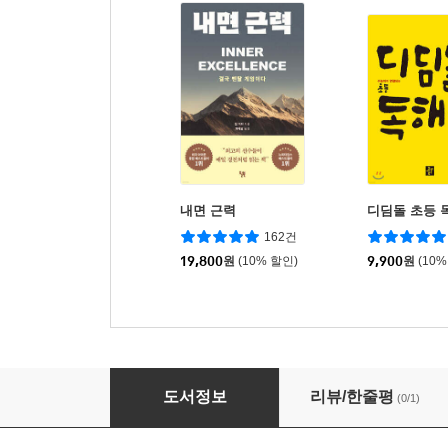
내면 근력
디딤돌 초등 
162건
19,800
원
(10% 할인)
9,900
원
(10%
민쩌미와 일곱 가지 아파트 괴담
도서정보
리뷰/한줄평
(0/1)