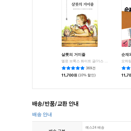
샬롯의 거미줄
순재
엘윈 브룩스 화이트 글/가스 윌리엄즈 그림/김화곤 역
오하림
369건
11,700
원
(10% 할인)
11,7
배송/반품/교환 안내
배송 안내
예스24 배송