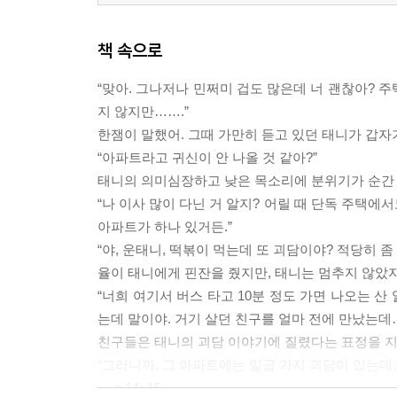
책 속으로
“맞아. 그나저나 민쩌미 겁도 많은데 너 괜찮아? 주
지 않지만…….”
한잼이 말했어. 그때 가만히 듣고 있던 태니가 갑
“아파트라고 귀신이 안 나올 것 같아?”
태니의 의미심장하고 낮은 목소리에 분위기가 순간
“나 이사 많이 다닌 거 알지? 어릴 때 단독 주택에
아파트가 하나 있거든.”
“야, 운태니, 떡볶이 먹는데 또 괴담이야? 적당히 좀 
율이 태니에게 핀잔을 줬지만, 태니는 멈추지 않았지.
“너희 여기서 버스 타고 10분 정도 가면 나오는 산
는데 말이야. 거기 살던 친구를 얼마 전에 만났는데
친구들은 태니의 괴담 이야기에 질렸다는 표정을 지
“그러니까, 그 아파트에는 일곱 가지 괴담이 있는데…
--- p.14~15