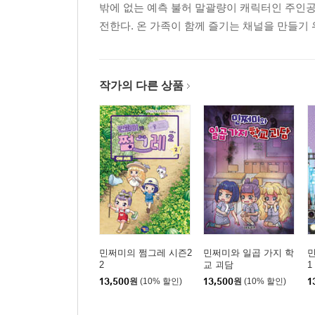
밖에 없는 예측 불허 말괄량이 캐릭터인 주인
전한다. 온 가족이 함께 즐기는 채널을 만들기 
작가의 다른 상품
민쩌미의 쩜그레 시즌2
민쩌미와 일곱 가지 학
민
2
교 괴담
1
13,500
원
(10% 할인)
13,500
원
(10% 할인)
1