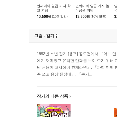
민쩌미와 일곱 가지 학
민쩌미와 일곱 가지 놀
말
교 괴담
이공원 괴담
~
13,500
원
(10% 할인)
13,500
원
(10% 할인)
3
그림 :
김기수
1993년 소년 잡지 [챔프] 공모전에서 『어
에게 재미있고 유익한 만화를 보여 주기 위해 
담 관용어 고사성어 천재라면』, 『과학 어휘 
주 쪼꼬 용상 원정대」, 「쿠키...
작가의 다른 상품