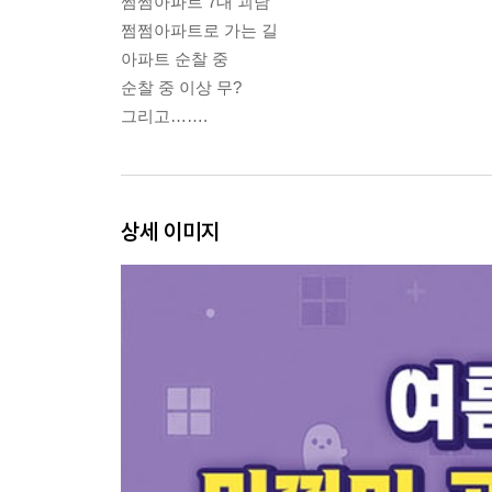
쩜쩜아파트 7대 괴담
쩜쩜아파트로 가는 길
아파트 순찰 중
순찰 중 이상 무?
그리고…….
상세 이미지