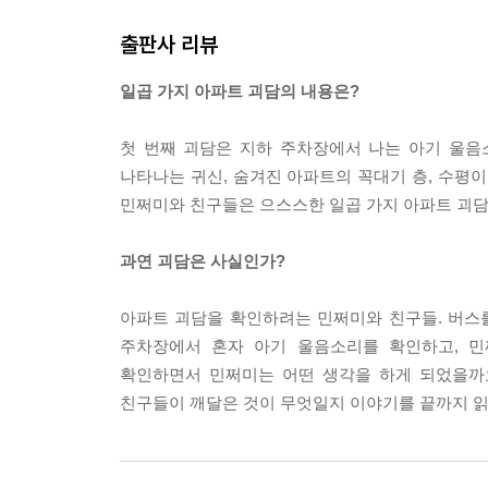
출판사 리뷰
태니의 이야기가 끝나자 쩌미는 슬픈 얼굴로 옆에 앉
“뭐야……. 그럼 그 아기는 지금까지 계속 거기서 엄
일곱 가지 아파트 괴담의 내용은?
쩌미의 말에 한잼이 또 강한 척하며 피식 웃었어.
“넌 저걸 다 믿어? 지하 주차장은 원래 소리가 잘 
첫 번째 괴담은 지하 주차장에서 나는 아기 울음
번 사람들이 혼자 듣는 거고.”
나타나는 귀신, 숨겨진 아파트의 꼭대기 층, 수평이
“네 말이 맞아. 하지만 그렇다고 모든 지하 주차장에
민쩌미와 친구들은 으스스한 일곱 가지 아파트 괴담
소해가 차분하게 한잼을 향해 대꾸했어. 가만히 괴담
“동물 울음소리 같은 게 울리면 아기 울음소리처럼
과연 괴담은 사실인가?
고. 또 사람이 여러 명일 때 소리가 멈춘다는 건, 
한잼은 궐이 자신과 같은 의견이라 신이 난 듯 보였
아파트 괴담을 확인하려는 민쩌미와 친구들. 버스
“그래! 맞지? 난 하나도 안 무섭다! 하하하.”
주차장에서 혼자 아기 울음소리를 확인하고, 민
한잼은 큰 소리로 당당하게 외쳤지만, 사실 테이블 
확인하면서 민쩌미는 어떤 생각을 하게 되었을까요
겁을 먹었다는 걸 알아차렸지. 태니는 한잼의 말을 
친구들이 깨달은 것이 무엇일지 이야기를 끝까지 읽
--- p.19~20