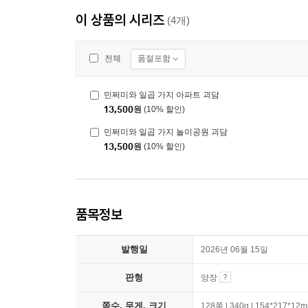
이 상품의 시리즈
(4개)
품절포함
전체
민쩌미와 일곱 가지 아파트 괴담
13,500
원
(10% 할인)
민쩌미와 일곱 가지 놀이공원 괴담
13,500
원
(10% 할인)
품목정보
발행일
2026년 06월 15일
판형
양장
쪽수, 무게, 크기
128쪽 | 340g | 154*217*12