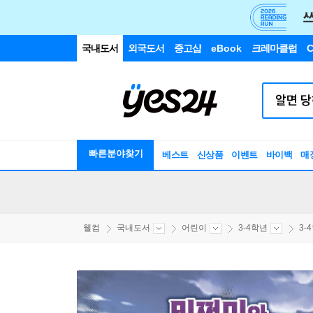
국내도서
외국도서
중고샵
eBook
크레마클럽
C
빠른분야찾기
베스트
신상품
이벤트
바이백
매
웰컴
국내도서
어린이
3-4학년
3-