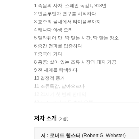
1 죽음의 사자: 스페인 독감1, 918년
2 인플루엔자 연구를 시작하다
3 호주의 물새에서 타미플루까지
4 캐나다 야생 오리
5 델라웨어 만: 딱 맞는 시간, 딱 맞는 장소
6 종간 전파를 입증하다
7 중국에 가다
8 홍콩: 살아 있는 조류 시장과 돼지 가공
9 전 세계를 탐색하다
10 결정적 증거
11 조류독감, 날아오르다
12 21세기 첫 번째 팬데믹
13 사스, 그리고 두 번째 유행
14 스페인 독감의 비밀을 찾아
저자 소개
15 마왕, 부활하다
(2명)
16 판도라의 상자
17 미래를 내다보며: 우리는 준비되어 있는가?
저 :
로버트 웹스터
(Robert G. Webster)