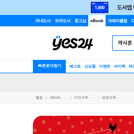
국내도서
외국도서
중고샵
eBook
크레마클럽
C
빠른분야찾기
베스트
신상품
이벤트
바이백
매
웰컴
eBook
자연과학
생명과학