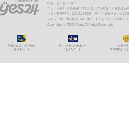
대표 : 김석환, 최세라
주소 : 서울시 영등포구 은행로 11, 5층~6층(여의도동,일신
사업자등록번호 : 229-81-37000 통신판매업신고 : 제 200
이메일 : yes24help@yes24.com 호스팅 서비스사업자 :
Copyright ⓒ YES24 Corp. All Rights Reserved.