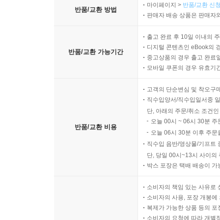
마이페이지 >
반품/교환 신청
반품/교환 방법
판매자 배송 상품은 판매자와
출고 완료 후 10일 이내의 
디지털 콘텐츠인 eBook의 
반품/교환 가능기간
중고상품의 경우 출고 완료일
모바일 쿠폰의 경우 유효기간(
고객의 단순변심 및 착오구
직수입양서/직수입일서중 일
단, 아래의 주문/취소 조건인
오늘 00시 ~ 06시 30분 
반품/교환 비용
오늘 06시 30분 이후 주문
직수입 음반/영상물/기프트 
단, 당일 00시~13시 사이
박스 포장은 택배 배송이 가
소비자의 책임 있는 사유로 
소비자의 사용, 포장 개봉에 
복제가 가능한 상품 등의 포장을 
소비자의 요청에 따라 개별