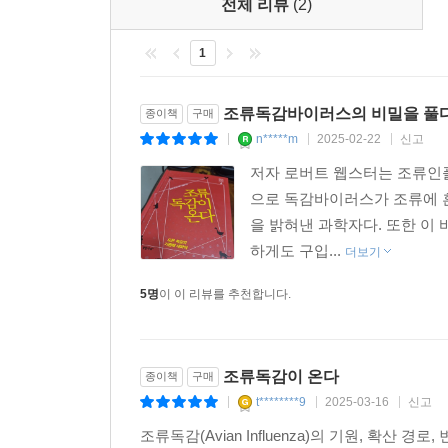
전체 리뷰
(2)
1
조류독감바이러스의 비밀을 풀
종이책
구매
n*****m
2025-02-22
신고
|
|
|
저자 로버트 웹스터는 조류인플루엔
으로 독감바이러스가 조류에 
을 밝혀낸 과학자다. 또한 이
하게도 구입...
더보기
5명
이 이 리뷰를 추천합니다.
조류독감이 온다
종이책
구매
t********9
2025-03-16
신고
|
|
|
조류독감(Avian Influenza)의 기원, 확