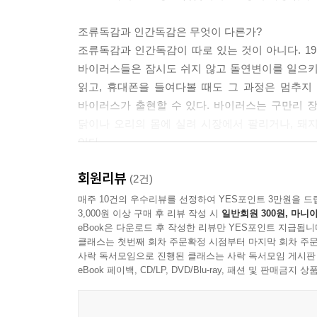
조류독감과 인간독감은 무엇이 다른가?
조류독감과 인간독감이 따로 있는 것이 아니다. 1
바이러스들은 잠시도 쉬지 않고 돌연변이를 일으키고
읽고, 휴대폰을 들여다볼 때도 그 과정은 멈추지
바이러스가 출현할 수 있다. 바이러스는 구만리 장
닭이나 오리의 몸에 실려 시장에서 팔리거나, 돼
있다.
회원리뷰
조류독감 인간 팬데믹은 반드시 온다! 시점이 문제일
(2건)
2024년의 상황은 불안하다. 미국에서는 조류독감 
매주 10건의 우수리뷰를 선정하여 YES포인트 3만원을 드
3,000원 이상 구매 후 리뷰 작성 시
일반회원 300원, 마니아
여우가 계속 발견된다는 점이다. 급기야 미국, 캐
eBook은 다운로드 후 작성한 리뷰만 YES포인트 지급됩니
침범할 준비를 끝낸 것이다. 조류독감 인간 팬데믹은
클래스는 첫번째 회차 주문확정 시점부터 마지막 회차 주문
실제로 유행이 발생한다면 무엇을 해야 할까? 모든 답
사락 독서모임으로 진행된 클래스는 사락 독서모임 게시판
실로 이 책은 모든 독감의 역사이자, 전망이자, 해
eBook 페이백, CD/LP, DVD/Blu-ray, 패션 및 판매금