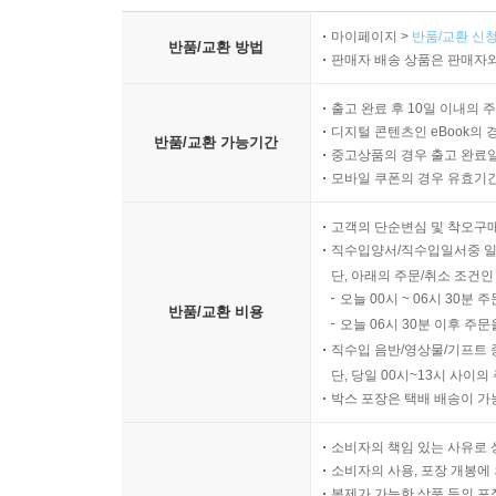
마이페이지 >
반품/교환 신청
반품/교환 방법
판매자 배송 상품은 판매자와
출고 완료 후 10일 이내의 
디지털 콘텐츠인 eBook의 
반품/교환 가능기간
중고상품의 경우 출고 완료일
모바일 쿠폰의 경우 유효기간(
고객의 단순변심 및 착오구
직수입양서/직수입일서중 일
단, 아래의 주문/취소 조건인
오늘 00시 ~ 06시 30분 
반품/교환 비용
오늘 06시 30분 이후 주문
직수입 음반/영상물/기프트 
단, 당일 00시~13시 사이
박스 포장은 택배 배송이 가
소비자의 책임 있는 사유로 
소비자의 사용, 포장 개봉에 
복제가 가능한 상품 등의 포장을 