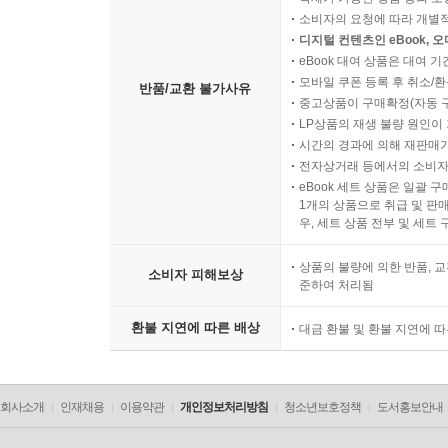
소비자의 요청에 따라 개별
디지털 컨텐츠인 eBook, 
eBook 대여 상품은 대여 기
모바일 쿠폰 등록 후 취소/환
반품/교환 불가사유
중고상품이 구매확정(자동 
LP상품의 재생 불량 원인이 기
시간의 경과에 의해 재판매가
전자상거래 등에서의 소비자
eBook 세트 상품은 일괄 
1개의 상품으로 취급 및 판매
우, 세트 상품 전부 및 세트
상품의 불량에 의한 반품, 교
소비자 피해보상
준하여 처리됨
환불 지연에 따른 배상
대금 환불 및 환불 지연에 
회사소개
인재채용
이용약관
개인정보처리방침
청소년보호정책
도서홍보안내