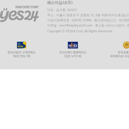
대표 : 김석환, 최세라
주소 : 서울시 영등포구 은행로 11, 5층~6층(여의도동,일신
사업자등록번호 : 229-81-37000 통신판매업신고 : 제 200
이메일 : yes24help@yes24.com 호스팅 서비스사업자 :
Copyright ⓒ YES24 Corp. All Rights Reserved.