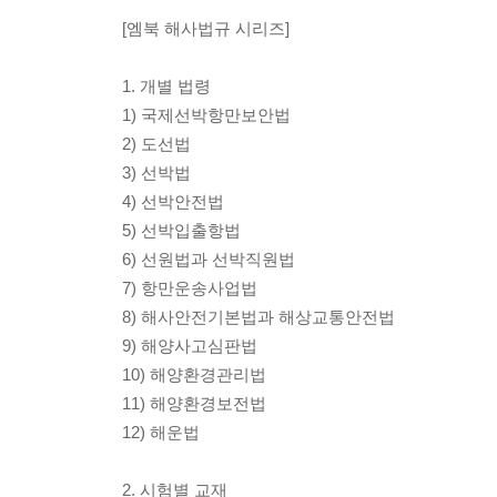
[엠북 해사법규 시리즈]
1. 개별 법령
1) 국제선박항만보안법
2) 도선법
3) 선박법
4) 선박안전법
5) 선박입출항법
6) 선원법과 선박직원법
7) 항만운송사업법
8) 해사안전기본법과 해상교통안전법
9) 해양사고심판법
10) 해양환경관리법
11) 해양환경보전법
12) 해운법
2. 시험별 교재