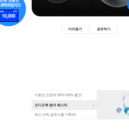
미리듣기
공유하기
이동진 인생작 50%+50% 할인!
오디오북 썸머 페스타
예스 단독 길벗스쿨 기획전!