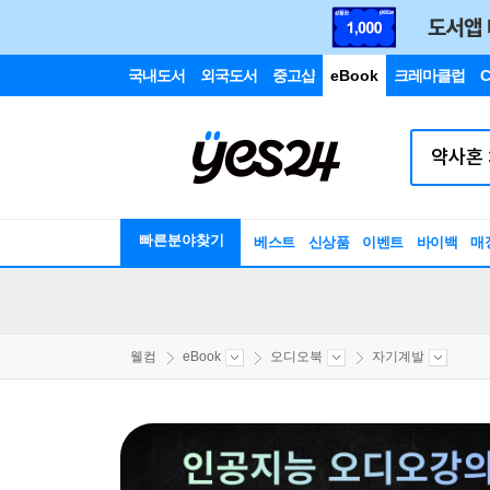
국내도서
외국도서
중고샵
eBook
크레마클럽
C
빠른분야찾기
베스트
신상품
이벤트
바이백
매
웰컴
eBook
오디오북
자기계발