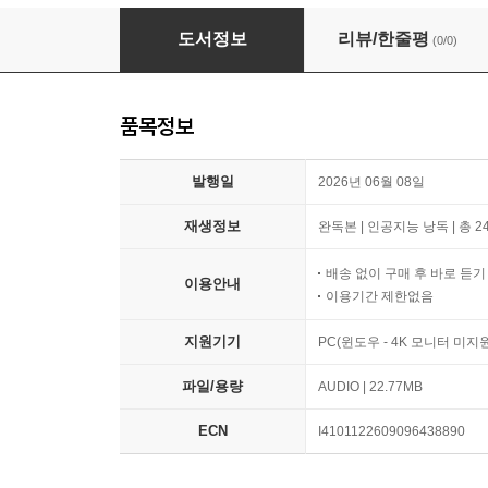
항만운송사업법 특강
도서정보
리뷰/한줄평
(0/0)
품목정보
발행일
2026년 06월 08일
재생정보
완독본 | 인공지능 낭독 | 총 2
배송 없이 구매 후 바로 듣
이용안내
이용기간 제한없음
지원기기
PC(윈도우 - 4K 모니터 미
파일/용량
AUDIO | 22.77MB
ECN
I4101122609096438890