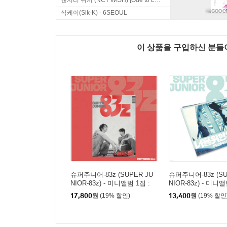
엔시티 위시 (NCT WISH) [Ode to Love]
식케이(Sik-K) - 6SEOUL
이 상품을 구입하신 분
슈퍼주니어-83z (SUPER JU
슈퍼주니어-83z (SU
NIOR-83z) - 미니앨범 1집 :
NIOR-83z) - 미니앨
너를 위한 약속 (Promise) [Ph
너를 위한 약속 (Prom
17,800
원
(19% 할인)
13,400
원
(19% 할인
otobook Ver.]
ster Ver.]