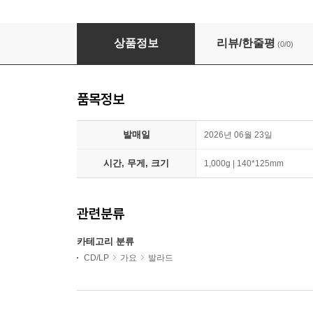
려욱 (RYEOWOOK) - 싱글앨범 1집 : Runaway [D
상품정보
리뷰/한줄평
(0/0)
품목정보
발매일
2026년 06월 23일
시간, 무게, 크기
1,000g | 140*125mm
관련분류
카테고리 분류
CD/LP
가요
발라드