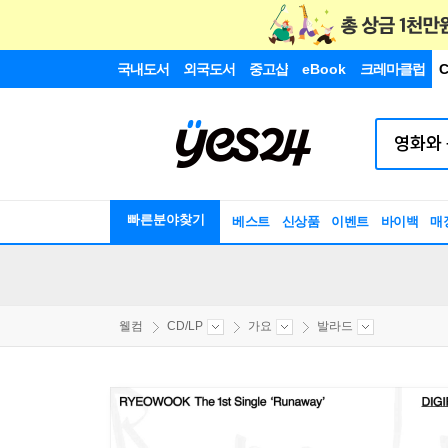
국내도서
외국도서
중고샵
eBook
크레마클럽
C
빠른분야찾기
베스트
신상품
이벤트
바이백
매
웰컴
CD/LP
가요
발라드