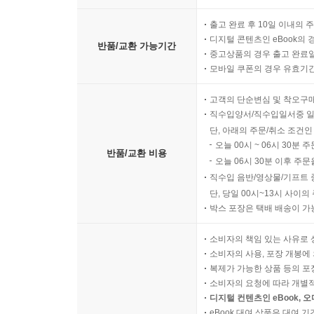
출고 완료 후 10일 이내의 
디지털 콘텐츠인 eBook의 
반품/교환 가능기간
중고상품의 경우 출고 완료일
모바일 쿠폰의 경우 유효기간(
고객의 단순변심 및 착오구
직수입양서/직수입일서중 일
단, 아래의 주문/취소 조건인
오늘 00시 ~ 06시 30분 
반품/교환 비용
오늘 06시 30분 이후 주문
직수입 음반/영상물/기프트 
단, 당일 00시~13시 사이
박스 포장은 택배 배송이 가
소비자의 책임 있는 사유로 
소비자의 사용, 포장 개봉에 
복제가 가능한 상품 등의 포장을 
소비자의 요청에 따라 개별
디지털 컨텐츠인 eBook, 
eBook 대여 상품은 대여 기