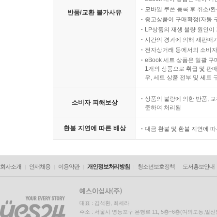
모바일 쿠폰 등록 후 취소/환
반품/교환 불가사유
중고상품이 구매확정(자동 
LP상품의 재생 불량 원인이 기
시간의 경과에 의해 재판매가
전자상거래 등에서의 소비자
eBook 세트 상품은 일괄 
1개의 상품으로 취급 및 판매
우, 세트 상품 전부 및 세트
상품의 불량에 의한 반품, 교
소비자 피해보상
준하여 처리됨
환불 지연에 따른 배상
대금 환불 및 환불 지연에 
회사소개
인재채용
이용약관
개인정보처리방침
청소년보호정책
도서홍보안내
대표 : 김석환, 최세라
주소 : 서울시 영등포구 은행로 11, 5층~6층(여의도동,일신