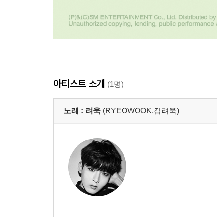
아티스트 소개
(1명)
노래 :
려욱
(RYEOWOOK,김려욱)