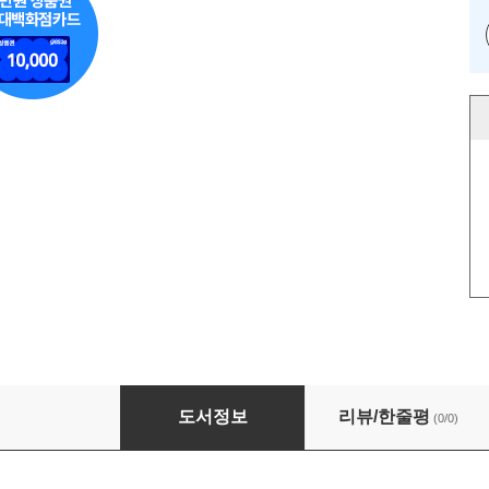
방귀를찾아라!
도서정보
리뷰/한줄평
(0/0)