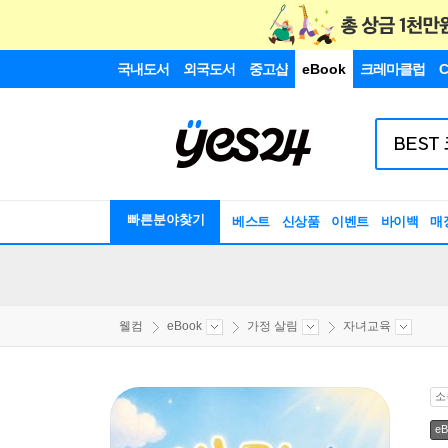
국내도서
외국도서
중고샵
eBook
크레마클럽
C
빠른분야찾기
베스트
신상품
이벤트
바이백
매
웰컴
eBook
가정 살림
자녀교육
소
eB