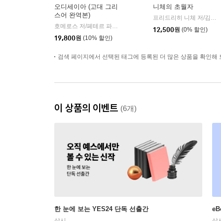
오디세이아 (고대 그리
니체의 초월자
스어 완역본)
프리드리히 니체 저/김철 편역
호메로스 저/페테르 파울 루벤스 그림/박문재 역
현대지성
|
12,500
원
(0% 할인)
19,800
원
(10% 할인)
검색 페이지에서 선택된 태그에 등록된 더 많은 상품을 확인해 
이 상품의 이벤트
(6개)
한 눈에 보는 YES24 단독 선출간
e
상시
상