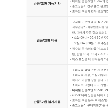
디지털 콘텐츠인 eBook의 
반품/교환 가능기간
중고상품의 경우 출고 완료일
모바일 쿠폰의 경우 유효기간(
고객의 단순변심 및 착오구
직수입양서/직수입일서중 일
단, 아래의 주문/취소 조건인
오늘 00시 ~ 06시 30분 
반품/교환 비용
오늘 06시 30분 이후 주문
직수입 음반/영상물/기프트 
단, 당일 00시~13시 사이
박스 포장은 택배 배송이 가
소비자의 책임 있는 사유로 
소비자의 사용, 포장 개봉에 
복제가 가능한 상품 등의 포장을 
소비자의 요청에 따라 개별
디지털 컨텐츠인 eBook, 
eBook 대여 상품은 대여 기
모바일 쿠폰 등록 후 취소/환
반품/교환 불가사유
중고상품이 구매확정(자동 