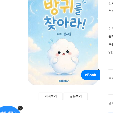
신
첫
정
판
쿠
Y
추
미리보기
공유하기
결