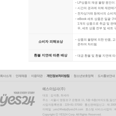
LP상품의 재생 불량 원인이 기
시간의 경과에 의해 재판매가
전자상거래 등에서의 소비자
eBook 세트 상품은 일괄 
1개의 상품으로 취급 및 판매
우, 세트 상품 전부 및 세트
상품의 불량에 의한 반품, 교
소비자 피해보상
준하여 처리됨
환불 지연에 따른 배상
대금 환불 및 환불 지연에 
회사소개
인재채용
이용약관
개인정보처리방침
청소년보호정책
도서홍보안내
대표 : 김석환, 최세라
주소 : 서울시 영등포구 은행로 11, 5층~6층(여의도동,일신
사업자등록번호 : 229-81-37000 통신판매업신고 : 제 200
이메일 : yes24help@yes24.com 호스팅 서비스사업자 :
Copyright ⓒ YES24 Corp. All Rights Reserved.