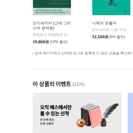
오디세이아 (고대 그리
니체의 초월자
스어 완역본)
프리드리히 니체 저/김철 편역
호메로스 저/페테르 파울 루벤스 그림/박문재 역
현대지성
|
12,500
원
(0% 할인)
19,800
원
(10% 할인)
검색 페이지에서 선택된 태그에 등록된 더 많은 상품을 확인해 
이 상품의 이벤트
(12개)