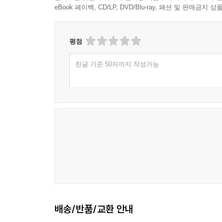
eBook 페이백, CD/LP, DVD/Blu-ray, 패션 및 판매금
꽃을 보듯 너를 본다
4부
평점
나무는 침묵의 위로
응원
한글 기준 50자까지 작성가능
잠시 쉬어서 가자
서로 사랑한다는 것은
너를 사랑하니까
못 다 써내려 간 한 줄 시
조나단 리빙스턴 시걸
청춘에게
찬바람 불어 올 때면
고백
고래 잡이 꿈
가는 길
사모바위
배송/반품/교환 안내