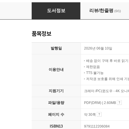
구름우체국의 마지막 편지
도서정보
리뷰/한줄평
(0/1)
품목정보
발행일
2026년 06월 10일
배송 없이 구매 후 바로 읽
제한없음
이용안내
TTS 불가능
저작권 보호를 위해 인쇄 기
지원기기
크레마 /PC(윈도우 - 4K 모
파일/용량
PDF(DRM) | 2.60MB
페이지 수
약 30쪽
ISBN13
9791112206084