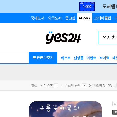
국내도서
외국도서
중고샵
eBook
크레마클럽
C
빠른분야찾기
베스트
신상품
이벤트
바이백
매
웰컴
eBook
어린이 유아
어린이 동요/동...
소
eB