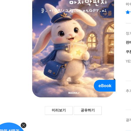
이
정
판
쿠
Y
추
미리보기
공유하기
결