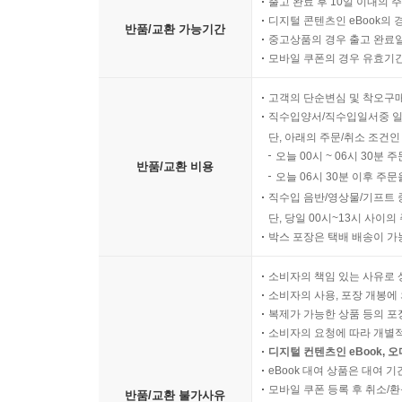
출고 완료 후 10일 이내의 
디지털 콘텐츠인 eBook의 
반품/교환 가능기간
중고상품의 경우 출고 완료일
모바일 쿠폰의 경우 유효기간(
고객의 단순변심 및 착오구
직수입양서/직수입일서중 일
단, 아래의 주문/취소 조건인
오늘 00시 ~ 06시 30분 
반품/교환 비용
오늘 06시 30분 이후 주문
직수입 음반/영상물/기프트 
단, 당일 00시~13시 사이
박스 포장은 택배 배송이 가
소비자의 책임 있는 사유로 
소비자의 사용, 포장 개봉에 
복제가 가능한 상품 등의 포장을 
소비자의 요청에 따라 개별
디지털 컨텐츠인 eBook, 
eBook 대여 상품은 대여 기
모바일 쿠폰 등록 후 취소/환
반품/교환 불가사유