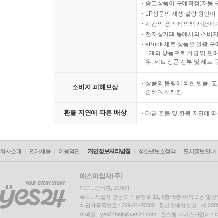
중고상품이 구매확정(자동 
LP상품의 재생 불량 원인이 기
시간의 경과에 의해 재판매가
전자상거래 등에서의 소비자
eBook 세트 상품은 일괄 
1개의 상품으로 취급 및 판매
우, 세트 상품 전부 및 세트
상품의 불량에 의한 반품, 교
소비자 피해보상
준하여 처리됨
환불 지연에 따른 배상
대금 환불 및 환불 지연에 
회사소개
인재채용
이용약관
개인정보처리방침
청소년보호정책
도서홍보안내
대표 : 김석환, 최세라
주소 : 서울시 영등포구 은행로 11, 5층~6층(여의도동,일신
사업자등록번호 : 229-81-37000 통신판매업신고 : 제 200
이메일 : yes24help@yes24.com 호스팅 서비스사업자 :