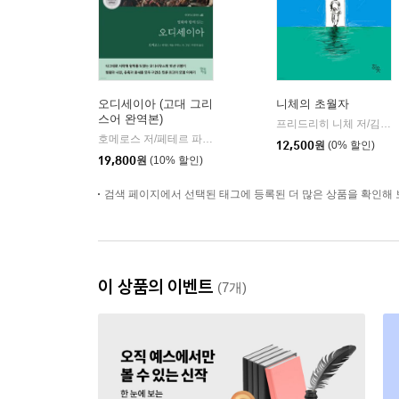
오디세이아 (고대 그리
니체의 초월자
스어 완역본)
프리드리히 니체 저/김철 편역
호메로스 저/페테르 파울 루벤스 그림/박문재 역
현대지성
|
12,500
원
(0% 할인)
19,800
원
(10% 할인)
검색 페이지에서 선택된 태그에 등록된 더 많은 상품을 확인해 
이 상품의 이벤트
(7개)