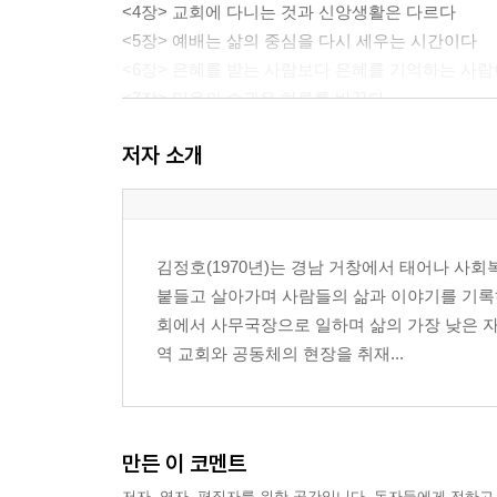
<4장> 교회에 다니는 것과 신앙생활은 다르다
<5장> 예배는 삶의 중심을 다시 세우는 시간이다
<6장> 은혜를 받는 사람보다 은혜를 기억하는 사람
<7장> 믿음의 습관은 하루를 바꾼다
<8장> 작은 순종이 큰 믿음을 만든다
저자 소개
<9장> 흔들릴 때 믿음의 뿌리가 드러난다
<10장> 신앙은 혼자 크지 않는다
2부 말씀과 기도로 살아가다
김정호(1970년)는 경남 거창에서 태어나 사
붙들고 살아가며 사람들의 삶과 이야기를 기록
<11장> 말씀을 읽는 사람은 길을 잃지 않는다
회에서 사무국장으로 일하며 삶의 가장 낮은 
<12장> 성경은 지식보다 삶으로 읽어야 한다
역 교회와 공동체의 현장을 취재...
<13장> 기도는 문제 해결보다 하나님과의 만남이
<14장> 응답이 늦어질 때 믿음은 깊어진다
<15장> 감사는 상황을 바꾸기 전에 마음을 바꾼다
<16장> 찬양은 영혼의 방향을 하나님께 돌리는 일
만든 이 코멘트
<17장> 회개는 무너짐이 아니라 다시 시작하는 은
저자, 역자, 편집자를 위한 공간입니다. 독자들에게 전하고