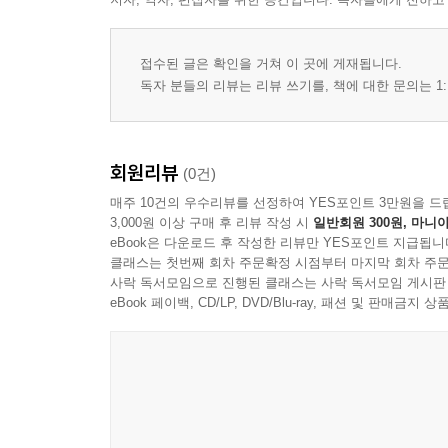
<18장> 묵상은 바쁜 마음을 멈추게 한다
<19장> 침묵 속에서도 하나님은 일하신다
<20장> 말씀 한 구절이 하루를 붙든다
접수된 글은 확인을 거쳐 이 곳에 게재됩니다.
독자 분들의 리뷰는 리뷰 쓰기를, 책에 대한 문의는 1:
3부 관계 속에서 신앙을 배우다
<21장> 가까운 사람에게 보이는 모습이 진짜 신앙
회원리뷰
(0건)
<22장> 말의 습관이 신앙의 깊이를 보여준다
매주 10건의 우수리뷰를 선정하여 YES포인트 3만원을 드
<23장> 용서는 약한 사람이 아니라 믿음 있는 사
3,000원 이상 구매 후 리뷰 작성 시
일반회원 300원, 마니아
<24장> 상처를 주지 않는 것도 사랑이다
eBook은 다운로드 후 작성한 리뷰만 YES포인트 지급됩니
클래스는 첫번째 회차 주문확정 시점부터 마지막 회차 주문
<25장> 교회 안의 갈등을 믿음으로 다루는 법
사락 독서모임으로 진행된 클래스는 사락 독서모임 게시판
<26장> 섬김은 드러나는 일이 아니라 낮아지는 일
eBook 페이백, CD/LP, DVD/Blu-ray, 패션 및 판매금
<27장> 비교하지 않을 때 은혜가 보인다
<28장> 판단보다 이해가 먼저다
<29장> 신앙인은 사람을 살리는 말을 해야 한다
<30장> 함께 울고 함께 웃는 공동체가 교회다
4부 세상 속에서 믿음을 지키다