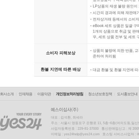
LP상품의 재생 불량 원인이 기
시간의 경과에 의해 재판매가
전자상거래 등에서의 소비자
eBook 세트 상품은 일괄 
1개의 상품으로 취급 및 판매
우, 세트 상품 전부 및 세트
상품의 불량에 의한 반품, 교
소비자 피해보상
준하여 처리됨
환불 지연에 따른 배상
대금 환불 및 환불 지연에 
회사소개
인재채용
이용약관
개인정보처리방침
청소년보호정책
도서홍보안내
대표 : 김석환, 최세라
주소 : 서울시 영등포구 은행로 11, 5층~6층(여의도동,일신
사업자등록번호 : 229-81-37000 통신판매업신고 : 제 200
이메일 : yes24help@yes24.com 호스팅 서비스사업자 :