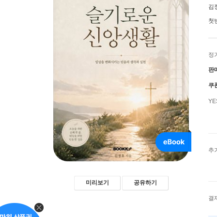
김
첫
정
판
쿠
Y
추
미리보기
공유하기
결