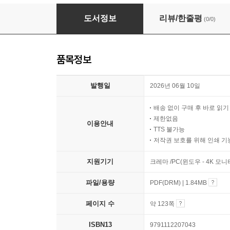
슬기로운 신앙생활
도서정보
리뷰/한줄평
(0/0)
품목정보
발행일
2026년 06월 10일
배송 없이 구매 후 바로 읽
제한없음
이용안내
TTS 불가능
저작권 보호를 위해 인쇄 기
지원기기
크레마 /PC(윈도우 - 4K 모
파일/용량
PDF(DRM) | 1.84MB
페이지 수
약 123쪽
ISBN13
9791112207043