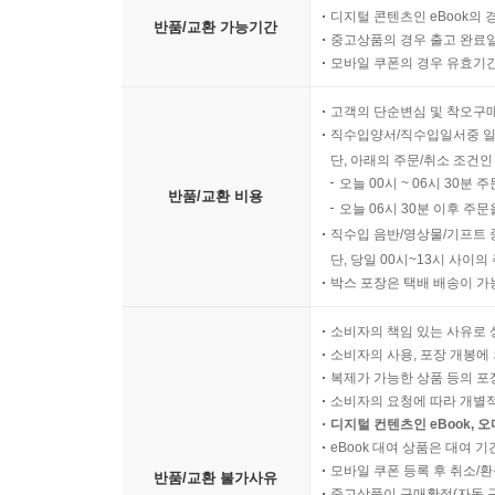
디지털 콘텐츠인 eBook의 
반품/교환 가능기간
중고상품의 경우 출고 완료일
모바일 쿠폰의 경우 유효기간(
고객의 단순변심 및 착오구
직수입양서/직수입일서중 일
단, 아래의 주문/취소 조건인
오늘 00시 ~ 06시 30분 
반품/교환 비용
오늘 06시 30분 이후 주문
직수입 음반/영상물/기프트 
단, 당일 00시~13시 사이
박스 포장은 택배 배송이 가
소비자의 책임 있는 사유로 
소비자의 사용, 포장 개봉에 
복제가 가능한 상품 등의 포장을 
소비자의 요청에 따라 개별
디지털 컨텐츠인 eBook, 
eBook 대여 상품은 대여 기
모바일 쿠폰 등록 후 취소/환
반품/교환 불가사유
중고상품이 구매확정(자동 