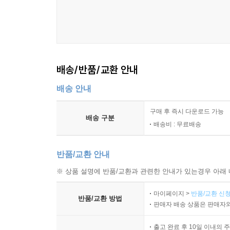
<45장> 믿음의 사람은 끝까지 배우는 사람이다
<46장> 고난은 믿음을 무너뜨리기보다 다듬는다
<47장> 죽음을 기억할 때 오늘의 신앙이 깊어진다
<48장> 천국을 바라보는 사람은 삶의 태도가 다르
<49장> 마지막까지 붙들어야 할 것은 은혜다
배송/반품/교환 안내
<50장> 슬기로운 신앙생활은 결국 주님과 동행하
배송 안내
[에필로그]
구매 후 즉시 다운로드 가능
믿음은 하루아침에 완성되지 않는다
배송 구분
배송비 : 무료배송
[부록]
반품/교환 안내
1. 상황별 짧은 기도문
2. 신앙생활 QA
※ 상품 설명에 반품/교환과 관련한 안내가 있는경우 아래 
마이페이지 >
반품/교환 신청
[작가소개 / 이력]
반품/교환 방법
판매자 배송 상품은 판매자와
출고 완료 후 10일 이내의 