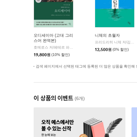
오디세이아 (고대 그리
니체의 초월자
스어 완역본)
프리드리히 니체 저/김철 편역
호메로스 저/페테르 파울 루벤스 그림/박문재 역
현대지성
|
12,500
원
(0% 할인)
19,800
원
(10% 할인)
검색 페이지에서 선택된 태그에 등록된 더 많은 상품을 확인해 
이 상품의 이벤트
(6개)