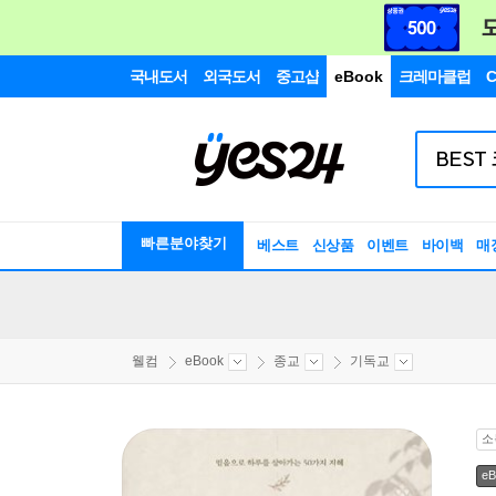
국내도서
외국도서
중고샵
eBook
크레마클럽
C
빠른분야찾기
베스트
신상품
이벤트
바이백
매
웰컴
eBook
종교
기독교
소
eB