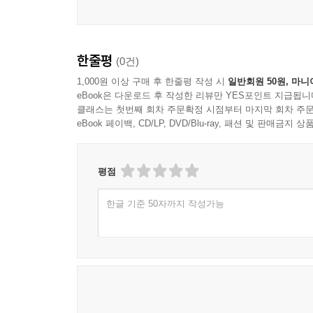
<31장> 직장에서 드러나는 신앙의 품격
<32장> 돈을 대하는 태도에도 믿음이 필요하다
한줄평
(0건)
<33장> 바쁠수록 하나님을 잊지 않는 법
1,000원 이상 구매 후 한줄평 작성 시
일반회원 50원, 마니
<34장> 미디어 시대, 마음을 지키는 신앙
eBook은 다운로드 후 작성한 리뷰만 YES포인트 지급됩니
<35장> 세상의 속도에 끌려가지 않는 믿음
클래스는 첫번째 회차 주문확정 시점부터 마지막 회차 주문
eBook 페이백, CD/LP, DVD/Blu-ray, 패션 및 판매금
<36장> 성공보다 성실을 선택하는 신앙인
<37장> 어려움 앞에서 무너지지 않는 마음
<38장> 유혹은 작은 틈으로 들어온다
평점
<39장> 믿음은 일상 속 선택에서 증명된다
<40장> 세상 속에 살지만 세상에 속하지 않는 삶
한글 기준 50자까지 작성가능
5부 끝까지 성숙한 신앙인으로 살다
<41장> 나이가 들수록 믿음도 깊어져야 한다
<42장> 신앙의 성숙은 오래 참음에서 드러난다
<43장> 하나님 앞에서 자신을 돌아보는 사람
<44장> 사명은 거창한 일이 아니라 맡겨진 자리에