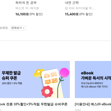
독하게 돈 공부
내면 근력
자음과모음
박소연 저
메이븐
짐 머피 저/지여울 역
윌북(willboo
|
|
|
16,100
원
(0% 할인)
15,400
원
(0% 할인)
보세요.
전체보기
Book 전종 10%할인+5%적립 무한발급 슈퍼쿠폰
[이용안내] 예스24 eBo
시
상시