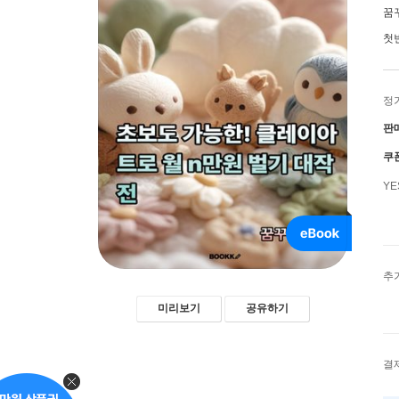
꿈
첫
정
판
쿠
Y
추
미리보기
공유하기
결