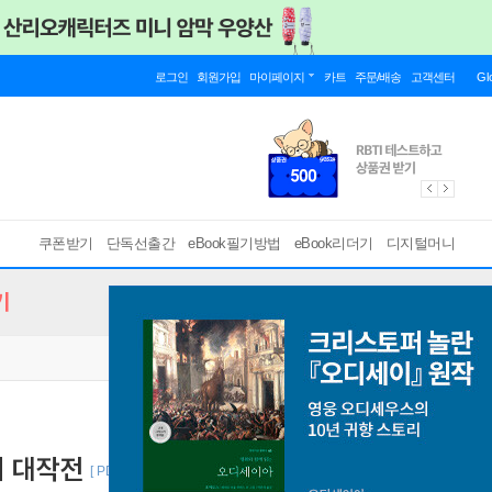
로그인
회원가입
마이페이지
카트
주문/배송
고객센터
Gl
쿠폰받기
단독선출간
eBook필기방법
eBook리더기
디지털머니
기
기 대작전
[ PDF ]