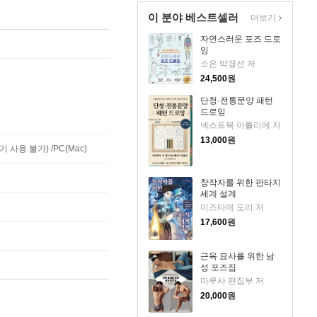
이 분야 베스트셀러
더보기
자연스러운 포즈 드로
잉
소은 박경선 저
24,500
원
단청·전통문양 패턴
드로잉
넥스트북 아틀리에 저
13,000
원
사용 불가) /PC(Mac)
창작자를 위한 판타지
세계 설계
미즈타메 도리 저
17,600
원
근육 묘사를 위한 남
성 포즈집
마루사 편집부 저
20,000
원