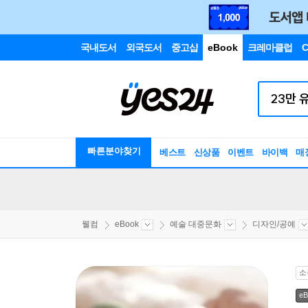
국내도서
외국도서
중고샵
eBook
크레마클럽
C
빠른분야찾기
베스트
신상품
이벤트
바이백
매
웰컴
eBook
예술 대중문화
디자인/공예
소
eB