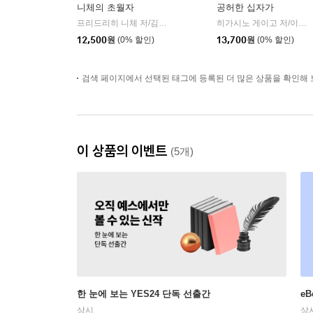
니체의 초월자
공허한 십자가
프리드리히 니체 저/김철 편역
히읏
히가시노 게이고 저/이선희 역
|
12,500
원
(0% 할인)
13,700
원
(0% 할인)
검색 페이지에서 선택된 태그에 등록된 더 많은 상품을 확인해 
이 상품의 이벤트
(5개)
한 눈에 보는 YES24 단독 선출간
e
상시
상