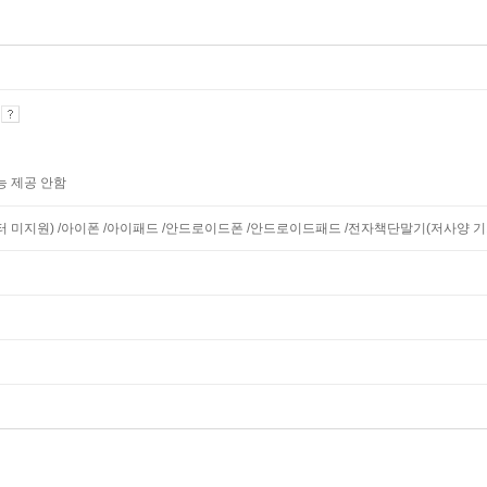
기
능 제공 안함
니터 미지원) /아이폰 /아이패드 /안드로이드폰 /안드로이드패드 /전자책단말기(저사양 기기 