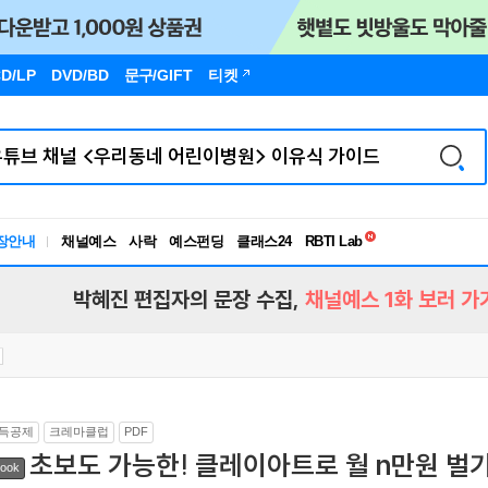
D/LP
DVD/BD
문구
/GIFT
티켓
독서유형검사
장안내
채널예스
사락
예스펀딩
클래스24
RBTI Lab
독서유형검사
박혜진 편집자의 문장 수집,
채널예스 1화 보러 가
득공제
크레마클럽
PDF
초보도 가능한! 클레이아트로 월 n만원 벌
ook