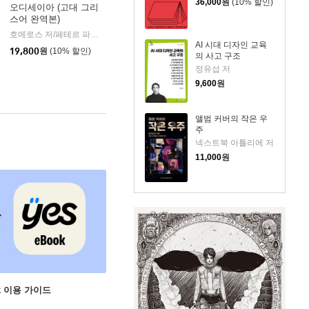
36,000
원
(10% 할인)
오디세이아 (고대 그리
스어 완역본)
k)
호메로스 저/페테르 파울 루벤스 그림/박문재 역
현대지성
|
AI 시대 디자인 교육
19,800
원
(10% 할인)
의 사고 구조
정유섭 저
9,600
원
앨범 커버의 작은 우
주
넥스트북 아틀리에 저
11,000
원
ok 이용 가이드