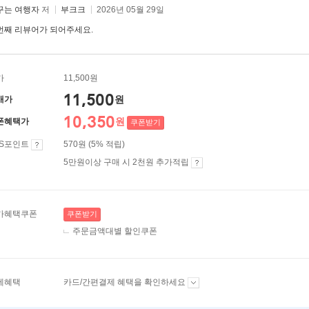
꾸는 여행자
저
부크크
2026년 05월 29일
번째 리뷰어가 되어주세요.
가
11,500원
11,500
원
매가
10,350
원
폰혜택가
쿠폰받기
ES포인트
570원 (5% 적립)
5만원이상 구매 시 2천원 추가적립
가혜택쿠폰
쿠폰받기
주문금액대별 할인쿠폰
제혜택
카드/간편결제 혜택을 확인하세요