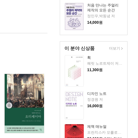
처음 만나는 주얼리
제작의 모든 순간
정민우,박동녘 저
14,000
원
이 분야 신상품
더보기
획
헤릿 노르트제이 저/유지원 역
11,300
원
디자인 노트
정경원 저
16,000
원
제책 매뉴얼
프란치스카 모를로크,마리암 바셸레프스키 저/박중서 역