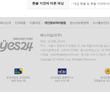
환불 지연에 따른 배상
대금 환불 및 환불 지연에 
회사소개
인재채용
이용약관
개인정보처리방침
청소년보호정책
도서홍보안내
대표 : 김석환, 최세라
주소 : 서울시 영등포구 은행로 11, 5층~6층(여의도동,일신
사업자등록번호 : 229-81-37000 통신판매업신고 : 제 200
이메일 : yes24help@yes24.com 호스팅 서비스사업자 :
Copyright ⓒ YES24 Corp. All Rights Reserved.