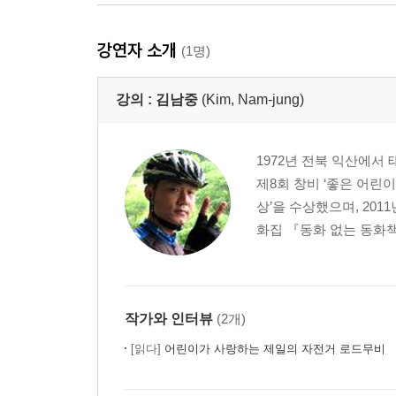
강연자 소개
(1명)
강의 :
김남중
(Kim, Nam-jung)
1972년 전북 익산에서
제8회 창비 ‘좋은 어린이
상’을 수상했으며, 20
화집 『동화 없는 동화책
작가와 인터뷰
(2개)
[읽다]
어린이가 사랑하는 제일의 자전거 로드무비