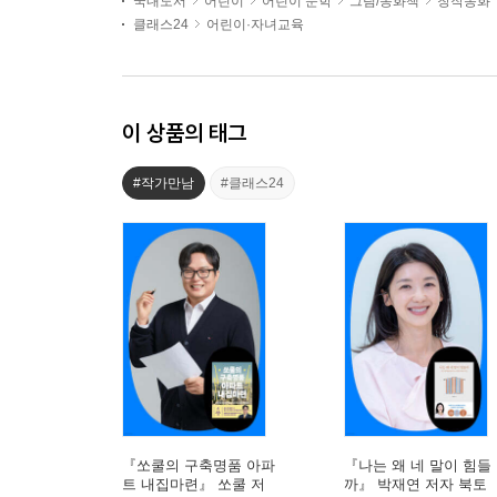
국내도서
어린이
어린이 문학
그림/동화책
창작동화
클래스24
어린이·자녀교육
이 상품의 태그
#작가만남
#클래스24
『쏘쿨의 구축명품 아파
『나는 왜 네 말이 힘들
트 내집마련』 쏘쿨 저
까』 박재연 저자 북토