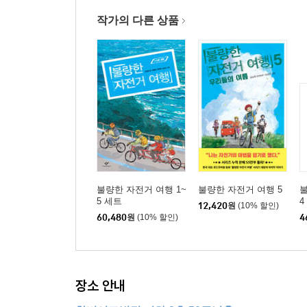
작가의 다른 상품
불량한 자전거 여행 1~
불량한 자전거 여행 5
불
5 세트
4
12,420
원
(10% 할인)
60,480
원
(10% 할인)
4
장소 안내