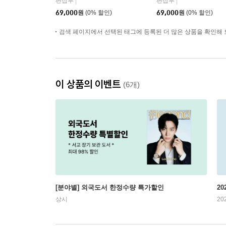
편집부
편집부
|
|
남사 중국 2026년 08월 :
(RIIZE) 원빈 커버 (A형
69,000
원
(0% 할인)
69,000
원
(0% 할인)
김윤식&박시우 커버 (A
잡지+B형 잡지+C형 잡
형 잡지+B형 잡지+C형
지+애장판 잡지+카드 1
잡지+랜덤 카드 35장
검색 페이지에서 선택된 태그에 등록된 더 많은 상품을 확인해 
5장+인생네컷 1장)
+인생 네컷 1장)
이 상품의 이벤트
(6개)
[분야별] 외국도서 한정수량 특가할인
20
상시
20