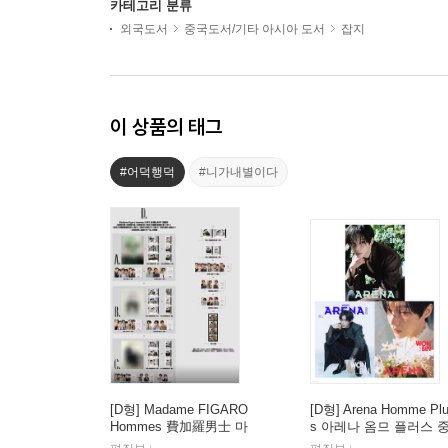
카테고리 분류
외국도서
중국도서/기타 아시아 도서
잡지
이 상품의 태그
#어덕행덕
#니가내별이다
[D형] Madame FIGARO
[D형] Arena Homme Pl
Hommes 費加羅男士 마
s 아레나 옴므 플러스 
담 피가로 옴므 비가라
국 2026년 05월 : 라이