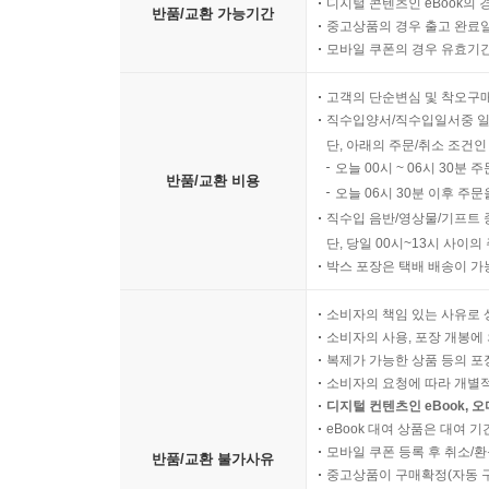
디지털 콘텐츠인 eBook의 
반품/교환 가능기간
중고상품의 경우 출고 완료일
모바일 쿠폰의 경우 유효기간(
고객의 단순변심 및 착오구
직수입양서/직수입일서중 일
단, 아래의 주문/취소 조건인
오늘 00시 ~ 06시 30분 
반품/교환 비용
오늘 06시 30분 이후 주문
직수입 음반/영상물/기프트 
단, 당일 00시~13시 사이
박스 포장은 택배 배송이 가
소비자의 책임 있는 사유로 
소비자의 사용, 포장 개봉에 
복제가 가능한 상품 등의 포장을 
소비자의 요청에 따라 개별
디지털 컨텐츠인 eBook, 
eBook 대여 상품은 대여 기
모바일 쿠폰 등록 후 취소/환
반품/교환 불가사유
중고상품이 구매확정(자동 