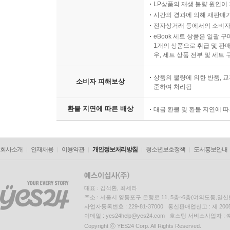
LP상품의 재생 불량 원인이 기
시간의 경과에 의해 재판매가
전자상거래 등에서의 소비자
eBook 세트 상품은 일괄 
1개의 상품으로 취급 및 판매
우, 세트 상품 전부 및 세트
상품의 불량에 의한 반품, 교
소비자 피해보상
준하여 처리됨
환불 지연에 따른 배상
대금 환불 및 환불 지연에 
회사소개
인재채용
이용약관
개인정보처리방침
청소년보호정책
도서홍보안내
대표 : 김석환, 최세라
주소 : 서울시 영등포구 은행로 11, 5층~6층(여의도동,일신
사업자등록번호 : 229-81-37000 통신판매업신고 : 제 200
이메일 : yes24help@yes24.com 호스팅 서비스사업자 :
Copyright ⓒ YES24 Corp. All Rights Reserved.