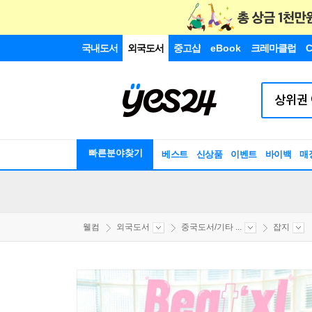
국내도서
외국도서
중고샵
eBook
크레마클럽
C
빠른분야찾기
베스트
신상품
이벤트
바이백
매
웰컴
외국도서
중국도서/기타 ...
잡지