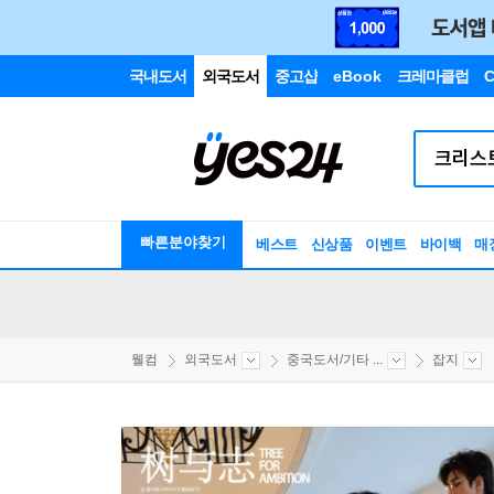
국내도서
외국도서
중고샵
eBook
크레마클럽
C
빠른분야찾기
베스트
신상품
이벤트
바이백
매
웰컴
외국도서
중국도서/기타 ...
잡지