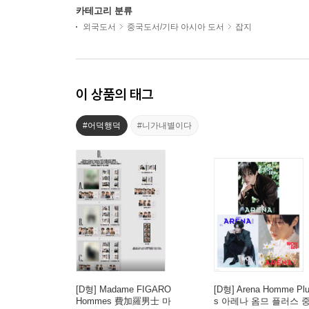
카테고리 분류
외국도서
중국도서/기타 아시아 도서
잡지
이 상품의 태그
#어덕행덕
#니가내별이다
[D형] Madame FIGARO
[D형] Arena Homme Pl
Hommes 費加羅男士 마
s 아레나 옴므 플러스 