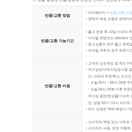
마이페이지 >
반품/교환 신청
반품/교환 방법
판매자 배송 상품은 판매자와
출고 완료 후 10일 이내의 
디지털 콘텐츠인 eBook의 
반품/교환 가능기간
중고상품의 경우 출고 완료일
모바일 쿠폰의 경우 유효기간(
고객의 단순변심 및 착오구
직수입양서/직수입일서중 일
단, 아래의 주문/취소 조건인
오늘 00시 ~ 06시 30분 
반품/교환 비용
오늘 06시 30분 이후 주문
직수입 음반/영상물/기프트 
단, 당일 00시~13시 사이
박스 포장은 택배 배송이 가
소비자의 책임 있는 사유로 
소비자의 사용, 포장 개봉에 