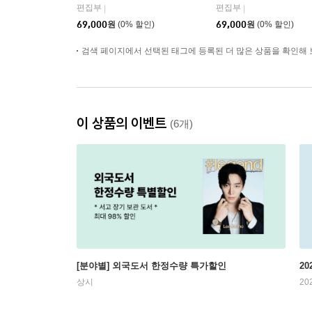
담 피가로 옴므 비가라
국 2026년 05월 : 라이
편집부
편집부
|
|
남사 중국 2026년 08월 :
(RIIZE) 원빈 커버 (A형
69,000
원
(0% 할인)
69,000
원
(0% 할인)
김윤식&박시우 커버 (A
잡지+B형 잡지+C형 잡
형 잡지+B형 잡지+C형
지+애장판 잡지+카드 1
잡지+랜덤 카드 35장
검색 페이지에서 선택된 태그에 등록된 더 많은 상품을 확인해 
5장+인생네컷 1장)
+인생 네컷 1장)
이 상품의 이벤트
(6개)
[분야별] 외국도서 한정수량 특가할인
20
상시
20