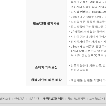
복제가 가능한 상품 등의 포장을 
소비자의 요청에 따라 개별
디지털 컨텐츠인 eBook, 
eBook 대여 상품은 대여 기
모바일 쿠폰 등록 후 취소/환
반품/교환 불가사유
중고상품이 구매확정(자동 
LP상품의 재생 불량 원인이 기
시간의 경과에 의해 재판매가
전자상거래 등에서의 소비자
eBook 세트 상품은 일괄 
1개의 상품으로 취급 및 판매
우, 세트 상품 전부 및 세트
상품의 불량에 의한 반품, 교
소비자 피해보상
준하여 처리됨
환불 지연에 따른 배상
대금 환불 및 환불 지연에 
회사소개
인재채용
이용약관
개인정보처리방침
청소년보호정책
도서홍보안내