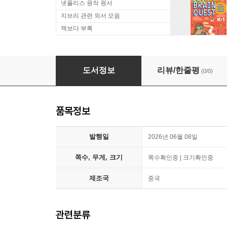
넷플리스 원작 원서
지브리 관련 외서 모음
책보다 부록
[C형] 樹与志TreeForAmbition 중국 2026
도서정보
리뷰/한줄평
(0/0)
품목정보
발행일
2026년 06월 08일
쪽수, 무게, 크기
쪽수확인중 | 크기확인중
제조국
중국
관련분류