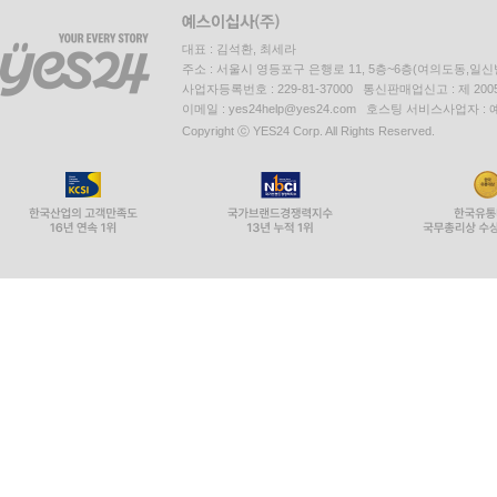
대표 : 김석환, 최세라
주소 : 서울시 영등포구 은행로 11, 5층~6층(여의도동,일신
사업자등록번호 : 229-81-37000 통신판매업신고 : 제 200
이메일 : yes24help@yes24.com 호스팅 서비스사업자 :
Copyright ⓒ YES24 Corp. All Rights Reserved.