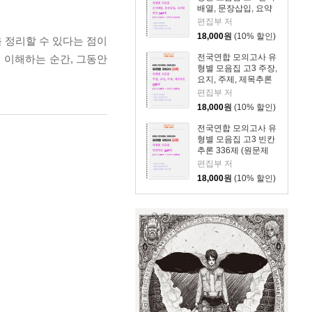
배열, 문장삽입, 요약
문 완성 340제 (원문
편집부 저
제 170 + 지문변형 변
18,000
원
(10% 할인)
 정리할 수 있다는 점이
형문제 170)
전국연합 모의고사 유
히 이해하는 순간, 그동안
형별 모음집 고3 주장,
요지, 주제, 제목추론
336제 (원문제 168 +
편집부 저
지문변형 변형문제
18,000
원
(10% 할인)
168)
전국연합 모의고사 유
형별 모음집 고3 빈칸
추론 336제 (원문제
168 + 지문변형 변형
편집부 저
문제 168)
18,000
원
(10% 할인)