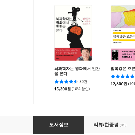
뇌과학자는 영화에서 인간
압록강은 흐
을 본다
39건
12,600
원
(10
15,300
원
(10% 할인)
해시태그로 보는 영문법
도서정보
리뷰/한줄평
(0/0)