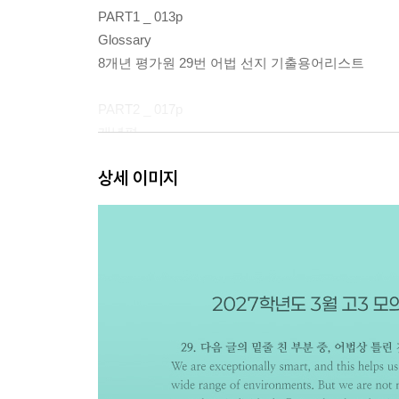
PART1 _ 013p
Glossary
8개년 평가원 29번 어법 선지 기출용어리스트
PART2 _ 017p
개념편
상세 이미지
PART3 _103p
자주 나오는 어법 패턴편
PART4 _ 191p
실전편 - 평가원 8개년 실전문제
APPENDIX _ 241p
불규칙 동사 3단 변화표