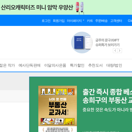
로그인
회원가입
마이페이지
카트
주문/배송
고객센터
Gl
젊은 작가
예사단독판매
이달의사은품
특가할인
추천도서
대량/법인