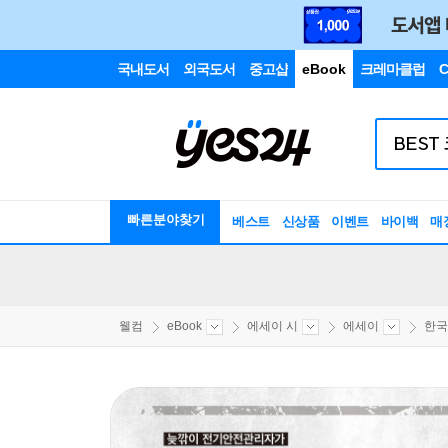
국내도서
외국도서
중고샵
eBook
크레마클럽
C
빠른분야찾기
베스트
신상품
이벤트
바이백
매
웰컴
eBook
에세이 시
에세이
한국