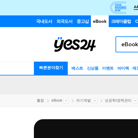
국내도서
외국도서
중고샵
eBook
크레마클럽
C
빠른분야찾기
베스트
신상품
이벤트
바이백
매
웰컴
eBook
자기계발
성공학/경력관리