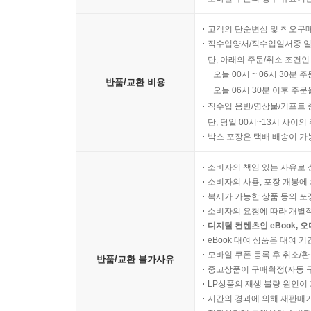
고객의 단순변심 및 착오구
직수입양서/직수입일서중 일
단, 아래의 주문/취소 조건인
오늘 00시 ~ 06시 30분 
반품/교환 비용
오늘 06시 30분 이후 주문
직수입 음반/영상물/기프트 
단, 당일 00시~13시 사이
박스 포장은 택배 배송이 가
소비자의 책임 있는 사유로 
소비자의 사용, 포장 개봉에 
복제가 가능한 상품 등의 포장을 
소비자의 요청에 따라 개별
디지털 컨텐츠인 eBook, 
eBook 대여 상품은 대여 기
모바일 쿠폰 등록 후 취소/환
반품/교환 불가사유
중고상품이 구매확정(자동 
LP상품의 재생 불량 원인이 기
시간의 경과에 의해 재판매가