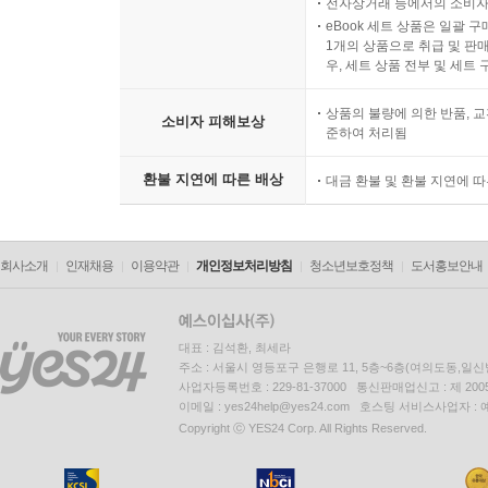
전자상거래 등에서의 소비자
eBook 세트 상품은 일괄 
1개의 상품으로 취급 및 판매
우, 세트 상품 전부 및 세트
상품의 불량에 의한 반품, 교
소비자 피해보상
준하여 처리됨
환불 지연에 따른 배상
대금 환불 및 환불 지연에 
회사소개
인재채용
이용약관
개인정보처리방침
청소년보호정책
도서홍보안내
대표 : 김석환, 최세라
주소 : 서울시 영등포구 은행로 11, 5층~6층(여의도동,일신
사업자등록번호 : 229-81-37000 통신판매업신고 : 제 200
이메일 : yes24help@yes24.com 호스팅 서비스사업자 :
Copyright ⓒ YES24 Corp. All Rights Reserved.