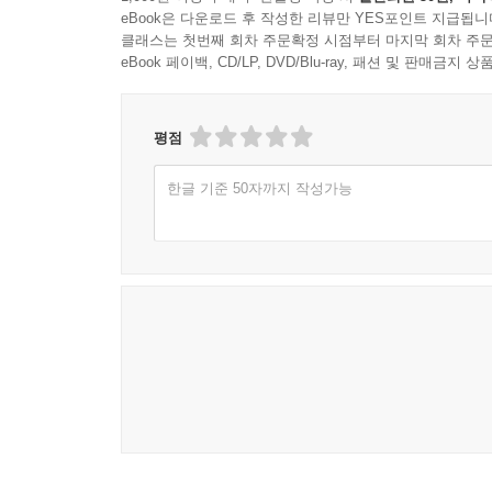
05. 집중력은 훈련할 수 있다 117
eBook은 다운로드 후 작성한 리뷰만 YES포인트 지급됩니
06. 목표를 세우는 습관 119
클래스는 첫번째 회차 주문확정 시점부터 마지막 회차 주문
eBook 페이백, CD/LP, DVD/Blu-ray, 패션 및 판매금
07. 성적보다 중요한 태도 121
08. 실패를 학습으로 연결하기 123
09. 공부를 즐기는 아이의 특징 125
평점
10. 부모가 공부를 대신하지 마라 127
11. AI 시대에 필요한 공부법 129
한글 기준 50자까지 작성가능
12. 평생 배우는 사람으로 키워라 133
제5장 성공한 사람들의 독서교육 135
01. 독서가 공부를 잘하게 만드는 이유 137
02. 인공지능 시대의 독서교육 140
03. 독서는 최고의 사교육이다 142
04. 연령별 독서교육 방법 144
05. 독서 습관 만드는 법 147
06. 책 읽는 부모가 책 읽는 아이를 만든다 151
07. 독후감보다 독서 대화 153