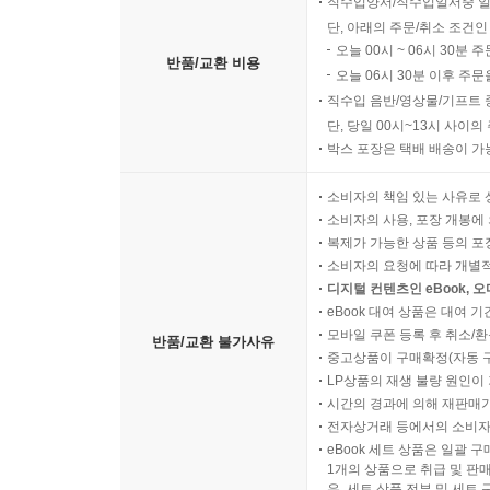
직수입양서/직수입일서중 일
02. 회복탄력성이 성공을 만든다 188
단, 아래의 주문/취소 조건인
오늘 00시 ~ 06시 30분 
03. 넘어지는 경험의 가치 191
반품/교환 비용
오늘 06시 30분 이후 주문
04. 포기하지 않는 힘 기르기 194
직수입 음반/영상물/기프트 
05. 도전정신은 어떻게 생기는가 197
단, 당일 00시~13시 사이
06. 문제 해결 능력 키우기 200
박스 포장은 택배 배송이 가
07. 좌절을 성장으로 바꾸기 203
08. 역경을 기회로 만드는 법 206
소비자의 책임 있는 사유로 
소비자의 사용, 포장 개봉에 
09. 부모가 먼저 실패를 이야기하라 209
복제가 가능한 상품 등의 포장을 
10. 실패를 두려워하지 않는 아이 212
소비자의 요청에 따라 개별
11. 강한 아이는 역경 속에서 자란다 215
디지털 컨텐츠인 eBook, 
12. 다시 일어서는 힘 218
eBook 대여 상품은 대여 기
모바일 쿠폰 등록 후 취소/환
반품/교환 불가사유
중고상품이 구매확정(자동 
제8장 행복한 가정이 위대한 사람을 만든다 221
LP상품의 재생 불량 원인이 기
01. 아이는 행복한 가정에서 자란다 223
시간의 경과에 의해 재판매가
02. 성공보다 행복을 가르쳐라 225
전자상거래 등에서의 소비자
03. 사랑이 있는 집의 힘 227
eBook 세트 상품은 일괄 
1개의 상품으로 취급 및 판매
04. 식탁이 최고의 교실이다 229
우, 세트 상품 전부 및 세트