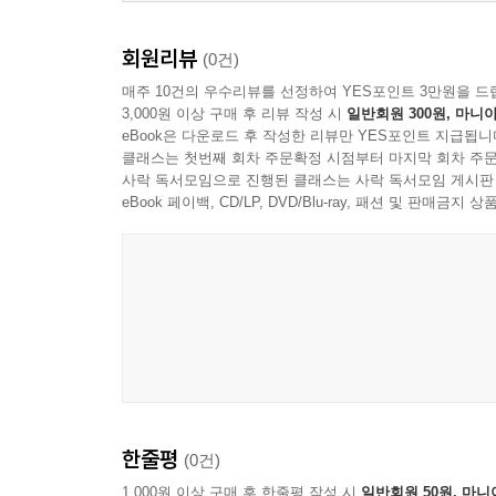
12. 위대한 부모들의 교육 철학 83
회원리뷰
(0건)
제3장 자존감 높은 아이가 결국 성공한다 87
매주 10건의 우수리뷰를 선정하여 YES포인트 3만원을 드
01. 자존감은 최고의 경쟁력이다 89
3,000원 이상 구매 후 리뷰 작성 시
일반회원 300원, 마니아
02. 사랑받고 있다는 확신 심어주기 91
eBook은 다운로드 후 작성한 리뷰만 YES포인트 지급됩니
클래스는 첫번째 회차 주문확정 시점부터 마지막 회차 주문
03. 자존감 높은 아이의 특징 93
사락 독서모임으로 진행된 클래스는 사락 독서모임 게시판
04. 자신감과 자존감의 차이 96
eBook 페이백, CD/LP, DVD/Blu-ray, 패션 및 판매금
05. 아이의 강점을 발견하는 법 98
06. 스스로 결정하게 하라 101
07. 자신을 믿는 아이 만들기 103
08. 부모의 인정이 아이를 성장시킨다 105
제4장 공부 잘하는 아이보다 스스로 공부하는 아이 1
01. 자기주도성이 미래를 결정한다 109
02. 공부 습관은 가정에서 시작된다 111
03. 질문하는 아이로 키우기 113
한줄평
(0건)
04. 공부의 목적을 알려주기 115
1,000원 이상 구매 후 한줄평 작성 시
일반회원 50원, 마니