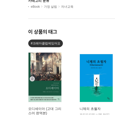
카테고리 분류
eBook
가정 살림
자녀교육
이 상품의 태그
#크레마클럽에있어요
오디세이아 (고대 그리
니체의 초월자
스어 완역본)
프리드리히 니체 저/김철 편역