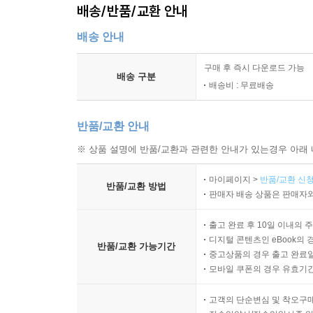
08. 평생 독서가 인생을 바꾼다 155
배송/반품/교환 안내
배송 안내
제6장 인성과 품격이 성공을 완성한다 157
01. 공부보다 먼저 인성을 가르쳐라 159
구매 후 즉시 다운로드 가능
02. 정직은 최고의 경쟁력이다 161
배송 구분
배송비 : 무료배송
03. 책임감을 길러주는 교육 163
04. 감사하는 아이 만들기 165
반품/교환 안내
05. 배려와 공감의 힘 167
06. 예절이 인생을 바꾼다 169
※ 상품 설명에 반품/교환과 관련한 안내가 있는경우 아래 
07. 약속을 지키는 습관 171
마이페이지 >
반품/교환 신청
08. 성실함은 최고의 자산이다 173
반품/교환 방법
판매자 배송 상품은 판매자와
09. 존중받는 아이로 키우기 175
10. 좋은 친구를 사귀는 법 177
출고 완료 후 10일 이내의 
11. 인성이 실력을 이긴다 179
디지털 콘텐츠인 eBook의 
반품/교환 가능기간
중고상품의 경우 출고 완료일
12. 품격 있는 사람으로 성장하기 181
모바일 쿠폰의 경우 유효기간(
제7장 실패를 이겨내는 아이가 강하다 183
고객의 단순변심 및 착오구
01. 실패를 경험하게 하라 185