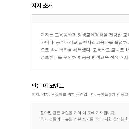
저자 소개
12. 링컨은 어떻게 정직을 배웠을까? 46
13. 마크 저커버그는 어떻게 스스로 배웠을까? 49
14. 김연아는 어떻게 세계 최고가 되었을까? 52
15. 봉준호는 어떻게 창의성을 키웠을까? 55
저자는 교육공학과 평생교육정책을 전공한 교육
가이다. 공주대학교 일반사회교육과를 졸업하
제2장 위대한 부모들의 공통점 59
으로 박사학위를 취득했다. 고등학교 교사로 
01. 부모는 아이의 첫 번째 학교다 61
정보센터를 운영하며 공공 평생교육 정책과 시스
02. 아이를 믿어주는 힘 63
03. 결과보다 과정을 칭찬하라 65
04. 부모의 말이 아이의 미래를 만든다 67
05. 작은 습관이 인생을 결정한다 69
만든 이 코멘트
06. 사랑과 원칙을 함께 가르쳐라 71
저자, 역자, 편집자를 위한 공간입니다. 독자들에게 전하고
07. 부모의 삶이 최고의 교육이다 73
08. 아이의 가능성을 먼저 보라 75
09. 실패를 두려워하지 않게 하라 77
접수된 글은 확인을 거쳐 이 곳에 게재됩니다.
10. 자녀를 비교하지 마라 79
독자 분들의 리뷰는 리뷰 쓰기를, 책에 대한 문의는 1:
11. 독립심을 길러주는 부모 81