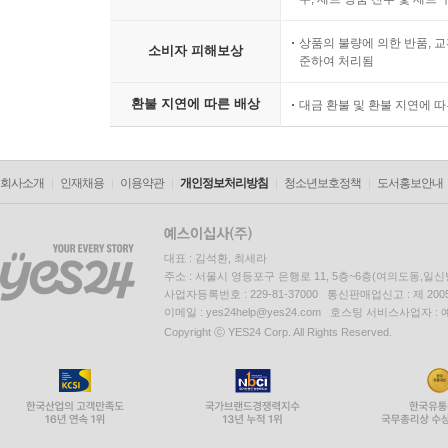
05. 함께하는 시간이 미래를 만든다 231
06. 가족 여행의 교육 효과 233
상품의 불량에 의한 반품, 교
소비자 피해보상
준하여 처리됨
07. 행복한 추억이 자산이 된다 235
08. 아이에게 가장 필요한 선물 237
환불 지연에 따른 배상
대금 환불 및 환불 지연에 
09. 바쁜 부모가 놓치는 것들 239
10. 가정 분위기가 성격을 만든다 241
회사소개
인재채용
이용약관
개인정보처리방침
청소년보호정책
도서홍보안내
제9장 부모가 아이에게 남겨 줄 최고의 유산 243
01. 돈보다 중요한 유산 245
02. 사랑받은 기억의 힘 248
대표 : 김석환, 최세라
03. 부모의 삶이 최고의 교육이다 251
주소 : 서울시 영등포구 은행로 11, 5층~6층(여의도동,일신
사업자등록번호 : 229-81-37000 통신판매업신고 : 제 200
04. 아이는 결국 부모를 닮는다 254
이메일 : yes24help@yes24.com 호스팅 서비스사업자 :
05. 자녀 교육의 진짜 목적 257
Copyright ⓒ YES24 Corp. All Rights Reserved.
06. 성공보다 행복을 남겨라 260
07. 부모가 평생 기억될 순간들 263
08. 아이에게 꿈을 심어주는 법 266
09. 좋은 부모란 어떤 사람인가? 269