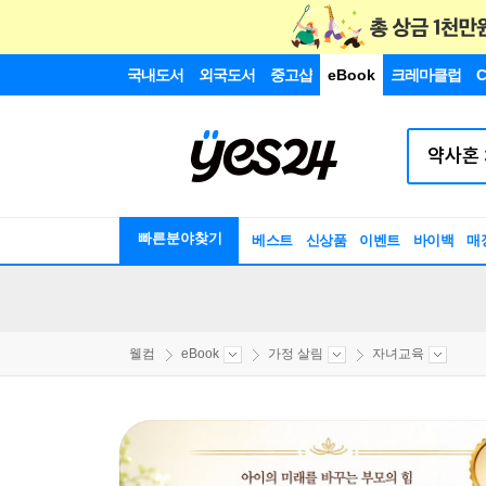
국내도서
외국도서
중고샵
eBook
크레마클럽
C
빠른분야찾기
베스트
신상품
이벤트
바이백
매
웰컴
eBook
가정 살림
자녀교육