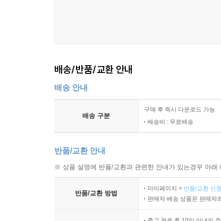
06. AI 답변을 검증하는 비판적 사고 129
07. 파편화된 정보를 지혜로 재구성 131
08. 눈이 아닌 머리로 읽는 독서법 133
09. 핵심 문장 찾기 135
10. 통찰을 더 하는 독서의 힘 137
배송/반품/교환 안내
배송 안내
제6장. 인출 : 가르치면서 완성하는 지식 139
01. 최고의 학습은 AI를 가르치는 것 141
구매 후 즉시 다운로드 가능
02. AI에게 질문을 유도하는 역질문법 143
배송 구분
배송비 : 무료배송
03. 말로 설명할 때 비로소 정리되는 지식 145
04. AI와 토론하며 논리 점검하기 147
반품/교환 안내
05. AI와 긴장감 넘치는 퀴즈 대결 149
06. 인출 활동으로 뇌에 지식 각인하기 151
※ 상품 설명에 반품/교환과 관련한 안내가 있는경우 아래 
07. 답보다 풀이가 중요하다 153
마이페이지 >
반품/교환 신청
08. 학습 중 막히는 지점이 성장의 기회 155
반품/교환 방법
판매자 배송 상품은 판매자와
09. 인출이 진짜 지식이 된다 157
출고 완료 후 10일 이내의 