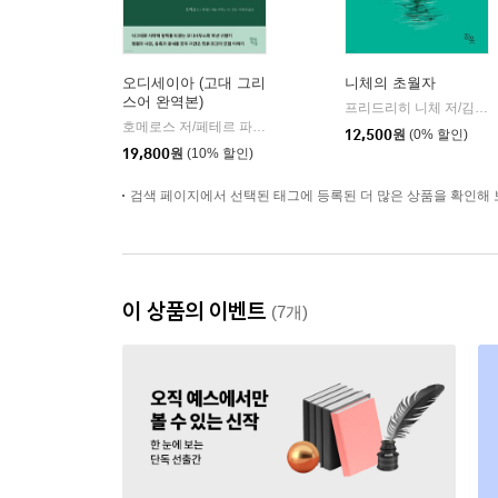
오디세이아 (고대 그리
니체의 초월자
스어 완역본)
프리드리히 니체 저/김철 편역
호메로스 저/페테르 파울 루벤스 그림/박문재 역
현대지성
|
12,500
원
(0% 할인)
19,800
원
(10% 할인)
검색 페이지에서 선택된 태그에 등록된 더 많은 상품을 확인해 
이 상품의 이벤트
(7개)