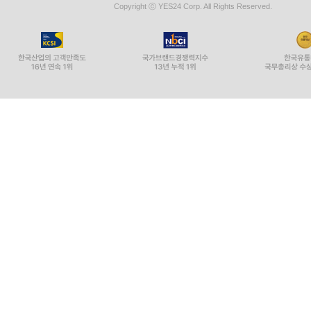
02. 누구나 화가로 만들어주는 AI 221
Copyright ⓒ YES24 Corp. All Rights Reserved.
03. 누구나 작곡가로 만들어주는 AI 223
04. 상상이 그림이 되는 AI 드로잉 226
05. AI 가상 탐방 230
06. AI와 함께하는 팀 프로젝트 233
제11장 AI로 성적을 올리는 시험 전략 237
01. 모의고사 데이터로 ‘내 등급’ 위치 파악 239
02. 서술형·논술형 무제한 첨삭 241
03. 시험 직전 벼락치기 방법 243
04. 수행평가의 질을 높여주는 AI 245
05. 논리적인 보고서 작성을 도와주는 AI 247
06. 실시간 시간 관리 훈련 249
07. 발표 PPT부터 대본까지 251
08. 시험 후 오답 패턴 분석 253
09. 시험 직전 불안감 케어 255
제12장 AI 실전 자기주도학습 257