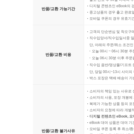
제7장 결과 점검 : 실수를 성장으로 바꾸는 기술 159
디지털 콘텐츠인 eBook의 
반품/교환 가능기간
중고상품의 경우 출고 완료일
01. 점수보다 중요한 '실수 패턴' 읽기 161
모바일 쿠폰의 경우 유효기간(
02. 나만을 위한 맞춤형 오답 작성하기 163
03. 생각의 흐름을 추적하는 정교한 분석 165
고객의 단순변심 및 착오구
04. AI의 피드백을 즐기기 167
직수입양서/직수입일서중 일
05. AI와 글쓰기 실력 향상 169
단, 아래의 주문/취소 조건인
오늘 00시 ~ 06시 30분 
06. 데이터로 확인하는 나의 성장 그래프 171
반품/교환 비용
오늘 06시 30분 이후 주문
07. 자신을 객관적으로 바라보는 힘 173
직수입 음반/영상물/기프트 
08. 막연한 확신을 확실한 실력으로 바꾸기 175
단, 당일 00시~13시 사이
박스 포장은 택배 배송이 가
제8장 자기 수정 : 지식을 지혜로 만드는 방법 177
01. 공부 후 5분이 중요하다 179
소비자의 책임 있는 사유로 
소비자의 사용, 포장 개봉에 
02. AI와 함께 쓰는 성찰 일지 181
복제가 가능한 상품 등의 포장을 
03. 배운 지식을 다른 곳에 응용하기 183
소비자의 요청에 따라 개별
04. 지식 조각 체계적으로 연결하기 185
디지털 컨텐츠인 eBook, 
05. 나만의 지식 저장소 만들기 187
eBook 대여 상품은 대여 기
모바일 쿠폰 등록 후 취소/환
06. 실패한 공부에서 찾는 성공의 힌트 189
반품/교환 불가사유