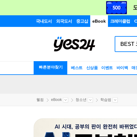
국내도서
외국도서
중고샵
eBook
크레마클럽
C
빠른분야찾기
베스트
신상품
이벤트
바이백
매
웰컴
eBook
청소년
학습법