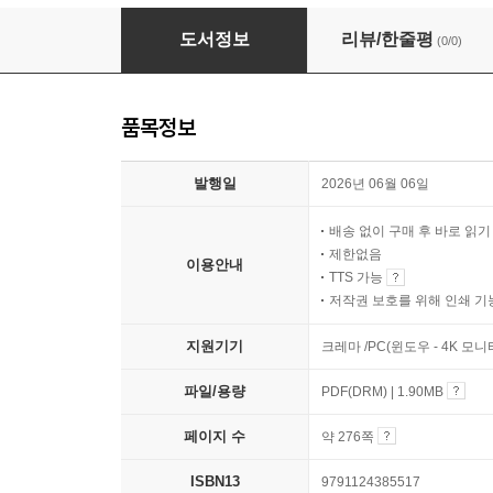
AI 공부혁명
도서정보
리뷰/한줄평
(0/0)
품목정보
발행일
2026년 06월 06일
배송 없이 구매 후 바로 읽
제한없음
이용안내
TTS 가능
저작권 보호를 위해 인쇄 기
지원기기
크레마 /PC(윈도우 - 4K 모
파일/용량
PDF(DRM) | 1.90MB
페이지 수
약 276쪽
ISBN13
9791124385517