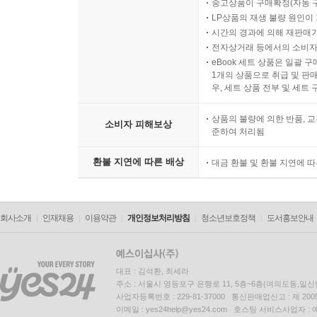
중고상품이 구매확정(자동 
07. 다음 공부를 2배 더 쉽게 만드는 법 191
LP상품의 재생 불량 원인이 기
08. 성찰하는 시간만큼 실력은 자란다 193
시간의 경과에 의해 재판매가
09. 배움의 끝에서 만나는 새로운 질문들 195
전자상거래 등에서의 소비자
eBook 세트 상품은 일괄 
1개의 상품으로 취급 및 판매
제9장 학습 동기와 책임감 관리 197
우, 세트 상품 전부 및 세트
01. 공부를 즐겁게 만드는 파트너의 격려 199
02. 완벽보다 실행이 중요하다 201
상품의 불량에 의한 반품, 교
소비자 피해보상
준하여 처리됨
03. 공부 스트레스를 지혜롭게 다스리기 203
04. 매일 성취를 눈으로 확인하는 법 205
환불 지연에 따른 배상
대금 환불 및 환불 지연에 
05. 모를 때 도움을 청하는 것도 실력이다 207
06. 비교 대상은 어제의 나 209
07. 뇌를 깨우는 똑똑한 휴식 방법 211
회사소개
인재채용
이용약관
개인정보처리방침
청소년보호정책
도서홍보안내
08. 감정을 다스리는 메타인지 훈련 213
09. 스스로 배울 줄 아는 사람이 이긴다 215
대표 : 김석환, 최세라
제10장 AI 활용 : 자기주도학습의 실제 217
주소 : 서울시 영등포구 은행로 11, 5층~6층(여의도동,일신
사업자등록번호 : 229-81-37000 통신판매업신고 : 제 200
01. 데이터로 읽는 사회 지도 219
이메일 : yes24help@yes24.com 호스팅 서비스사업자 :