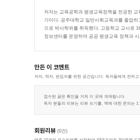
비교 대신 강점을 발견하는 말 39
저자는 교육공학과 평생교육정책을 전공한 교육
아이 스스로를 사랑하게 만드는 대화 41
가이다. 공주대학교 일반사회교육과를 졸업하
자신감을 키워주는 격려의 말 43
으로 박사학위를 취득했다. 고등학교 교사로 
실패 후 자존감을 지켜주는 말 45
정보센터를 운영하며 공공 평생교육 정책과 시스
아이의 가능성을 믿게 하는 대화 47
자기효능감을 높이는 질문 대화 49
자존감을 무너뜨리는 금지의 말 51
평생 자신감을 남기는 부모의 말 53
만든 이 코멘트
제3장 공부하는 아이를 만드는 말 55
저자, 역자, 편집자를 위한 공간입니다. 독자들에게 전하고
공부 동기를 깨우는 질문 대화 57
스스로 책상에 앉게 만드는 말 60
성적보다 노력을 인정하는 대화 63
접수된 글은 확인을 거쳐 이 곳에 게재됩니다.
집중력을 높여주는 부모의 말 66
독자 분들의 리뷰는 리뷰 쓰기를, 책에 대한 문의는 1:
시험 후 반드시 해야 할 대화 69
자기주도학습을 이끄는 질문 72
공부 습관을 만드는 격려의 말 75
회원리뷰
(0건)
배움의 즐거움을 알려주는 대화 78
매주 10건의 우수리뷰를 선정하여 YES포인트 3만원을 드