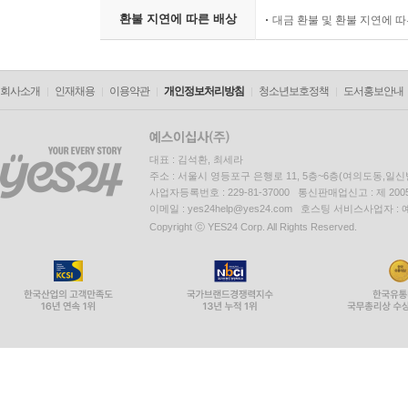
거리감을 줄이는 부모의 대화 219
환불 지연에 따른 배상
대금 환불 및 환불 지연에 
신뢰를 회복하는 진심의 말 221
존중받고 있다고 느끼게 하는 대화 223
사춘기 자녀와 통하는 말 225
회사소개
인재채용
이용약관
개인정보처리방침
청소년보호정책
도서홍보안내
평생 관계를 지키는 부모의 대화 227
제10장 AI 시대를 효과적으로 살아갈 아이를 만드는 
대표 : 김석환, 최세라
AI를 똑똑하게 활용하게 하는 말 231
주소 : 서울시 영등포구 은행로 11, 5층~6층(여의도동,일신
사업자등록번호 : 229-81-37000 통신판매업신고 : 제 200
디지털 정보를 판단하게 하는 대화 233
이메일 : yes24help@yes24.com 호스팅 서비스사업자 :
AI와 협력하는 방법을 알려주는 말 235
Copyright ⓒ YES24 Corp. All Rights Reserved.
스스로 배우는 능력을 키우는 대화 237
인간다운 감성을 키우는 말 239
공감 능력을 길러주는 부모의 대화 241
협업 능력을 키우는 부모의 말 243
미래 직업을 준비하게 하는 대화 245
평생 성장하는 습관을 만드는 말 247
AI가 대신할 수 없는 인간력을 키우는 대화 249