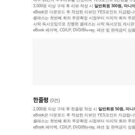
포기하지 않게 만드는 응원의 말 81
3,000원 이상 구매 후 리뷰 작성 시
일반회원 300원, 마니아
평생 학습자를 만드는 부모의 말 84
eBook은 다운로드 후 작성한 리뷰만 YES포인트 지급됩니
클래스는 첫번째 회차 주문확정 시점부터 마지막 회차 주문
사락 독서모임으로 진행된 클래스는 사락 독서모임 게시판
제4장 감정 조절을 배우게 하는 부모의 말 87
eBook 페이백, CD/LP, DVD/Blu-ray, 패션 및 판매금
아이의 마음을 먼저 읽어주는 말 89
화난 아이를 진정시키는 대화 91
불안한 아이를 안심시키는 말 93
속상한 마음을 풀어주는 공감 대화 95
감정을 표현하도록 돕는 말 97
짜증을 이해로 바꾸는 대화 99
눈물을 성장으로 연결하는 말 101
상처받은 마음을 회복시키는 대화 103
감정을 존중받게 하는 부모의 말 105
한줄평
(0건)
정서적으로 안정된 아이를 만드는 대화 107
1,000원 이상 구매 후 한줄평 작성 시
일반회원 50원, 마니
eBook은 다운로드 후 작성한 리뷰만 YES포인트 지급됩니
제5장 실패를 두려워하지 않는 아이를 만드는 말 10
클래스는 첫번째 회차 주문확정 시점부터 마지막 회차 주문
eBook 페이백, CD/LP, DVD/Blu-ray, 패션 및 판매금
실수를 배움으로 바꾸는 말 111