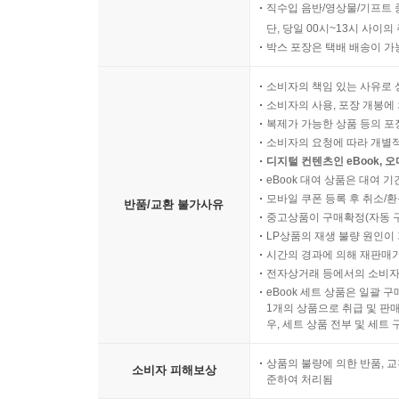
직수입 음반/영상물/기프트 
호기심의 불씨를 키워주는 질문 말 187
단, 당일 00시~13시 사이
다양한 관점을 보게 하는 대화 189
박스 포장은 택배 배송이 가
상상력을 자극하는 부모의 말 191
정답보다 가능성을 묻는 대화 193
소비자의 책임 있는 사유로 
소비자의 사용, 포장 개봉에 
질문하는 습관을 만드는 말 195
복제가 가능한 상품 등의 포장을 
새로운 시도를 응원하는 대화 197
소비자의 요청에 따라 개별
실패를 두려워하지 않게 하는 말 199
디지털 컨텐츠인 eBook, 
틀을 깨는 생각을 이끄는 대화 201
eBook 대여 상품은 대여 기
모바일 쿠폰 등록 후 취소/환
창의적 도전을 격려하는 말 203
반품/교환 불가사유
중고상품이 구매확정(자동 
세상에 없던 생각을 키우는 부모의 대화 205
LP상품의 재생 불량 원인이 기
시간의 경과에 의해 재판매가
제9장 사춘기 아이와 관계를 지키는 말 207
전자상거래 등에서의 소비자
잔소리 대신 신뢰를 주는 말 209
eBook 세트 상품은 일괄 
1개의 상품으로 취급 및 판매
대화의 문을 여는 공감 대화 211
우, 세트 상품 전부 및 세트
반항하는 아이를 이해하는 말 213
자율성을 인정하는 대화 215
상품의 불량에 의한 반품, 교
소비자 피해보상
준하여 처리됨
상처 주지 않고 훈육하는 말 217