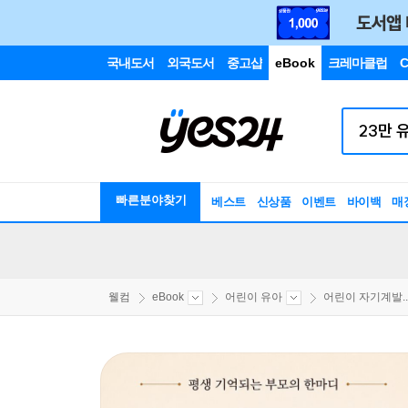
국내도서
외국도서
중고샵
eBook
크레마클럽
C
빠른분야찾기
베스트
신상품
이벤트
바이백
매
웰컴
eBook
어린이 유아
어린이 자기계발..