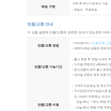
구매 후 즉시 다운로드 가능
주인의식을 심어주는 대화 157
배송 구분
배송비 : 무료배송
성숙한 판단력을 키우는 말 159
책임지는 어른으로 성장시키는 대화 161
반품/교환 안내
제7장 인간관계를 잘하는 아이를 만드는 말 163
※ 상품 설명에 반품/교환과 관련한 안내가 있는경우 아래 
배려를 배우게 하는 말 165
마이페이지 >
반품/교환 신청
친구를 소중히 여기게 하는 대화 167
반품/교환 방법
판매자 배송 상품은 판매자와
공감 능력을 키우는 질문 말 169
갈등을 해결하게 하는 대화 171
출고 완료 후 10일 이내의 
존중을 배우게 하는 부모의 말 173
디지털 콘텐츠인 eBook의 
반품/교환 가능기간
중고상품의 경우 출고 완료일
감사하는 마음을 키우는 대화 175
모바일 쿠폰의 경우 유효기간(
협력의 가치를 알려주는 말 177
좋은 친구를 만드는 대화 179
고객의 단순변심 및 착오구
사람의 마음을 얻는 말 181
직수입양서/직수입일서중 일
사랑받는 아이를 만드는 부모의 대화 183
단, 아래의 주문/취소 조건인
오늘 00시 ~ 06시 30분 
반품/교환 비용
오늘 06시 30분 이후 주문
제8장 창의적인 아이를 만드는 말 185