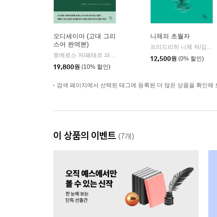
오디세이아 (고대 그리
니체의 초월자
스어 완역본)
프리드리히 니체 저/김철 편역
호메로스 저/페테르 파울 루벤스 그림/박문재 역
현대지성
|
12,500
원
(0% 할인)
19,800
원
(10% 할인)
검색 페이지에서 선택된 태그에 등록된 더 많은 상품을 확인해 
이 상품의 이벤트
(7개)