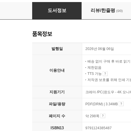
부모의 말이 아이의 미래를 만든다
도서정보
리뷰/한줄평
(0/0)
품목정보
발행일
2026년 06월 06일
배송 없이 구매 후 바로 읽
제한없음
이용안내
TTS 가능
저작권 보호를 위해 인쇄 기
지원기기
크레마 /PC(윈도우 - 4K 모
파일/용량
PDF(DRM) | 3.34MB
페이지 수
약 298쪽
ISBN13
9791124385487