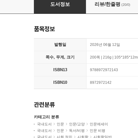
고스팅
도서정보
리뷰/한줄평
(20/0)
품목정보
발행일
2026년 06월 12일
쪽수, 무게, 크기
200쪽 | 216g | 105*185*12
ISBN13
9788972972143
ISBN10
8972972142
관련분류
카테고리 분류
국내도서
인문
인문/교양
인문에세이
국내도서
인문
독서/비평
인문 비평
국내도서
사회 정치
사회학
사회학일반