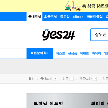
국내도서
외국도서
중고샵
eBook
크레마클럽
C
빠른분야찾기
베스트
신상품
이벤트
바이백
매
웰컴
국내도서
인문
인문/교양
인