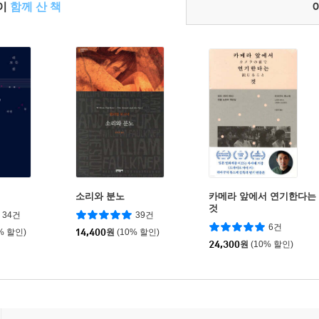
들이
함께 산 책
소리와 분노
카메라 앞에서 연기한다는
것
34건
39건
6건
% 할인)
14,400
원
(10% 할인)
24,300
원
(10% 할인)