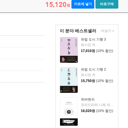
15,120
카트에 넣기
바로구매
원
이 분야 베스트셀러
더보기
유럽 도시 기행 3
유시민 저
17,010
원
(10% 할인)
유럽 도시 기행 2
유시민 저
15,750
원
(10% 할인)
위버멘쉬
프리드리히 니체 저/어나니머스 역
16,020
원
(10% 할인)