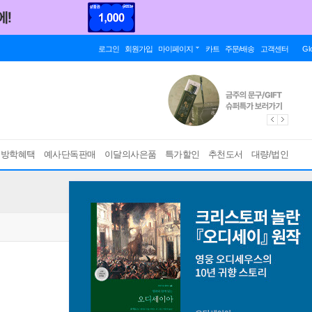
로그인
회원가입
마이페이지
카트
주문/배송
고객센터
Gl
름방학혜택
예사단독판매
이달의사은품
특가할인
추천도서
대량/법인