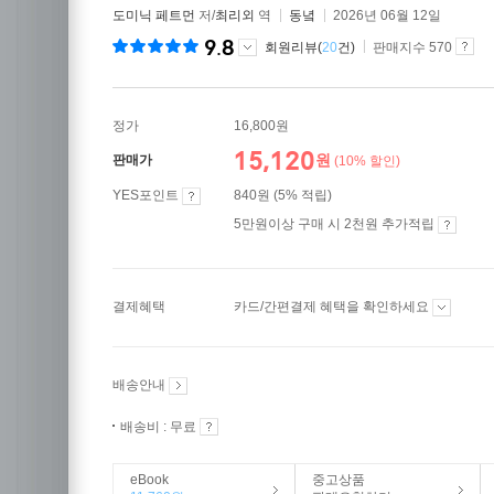
도미닉 페트먼
저/
최리외
역
동녘
2026년 06월 12일
9.8
회원리뷰(
20
건)
판매지수 570
정가
16,800원
15,120
원
판매가
(10% 할인)
YES포인트
840원 (5% 적립)
5만원이상 구매 시 2천원 추가적립
결제혜택
카드/간편결제 혜택을 확인하세요
배송안내
배송비 : 무료
eBook
중고상품