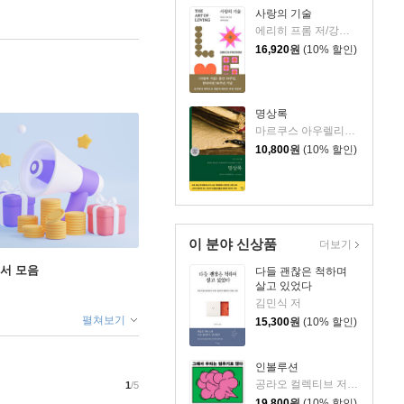
사랑의 기술
에리히 프롬 저/강주헌 역
16,920
원
(10% 할인)
명상록
마르쿠스 아우렐리우스 저/박문재 역
10,800
원
(10% 할인)
이 분야 신상품
더보기
도서 모음
다들 괜찮은 척하며
살고 있었다
김민식 저
펼쳐보기
15,300
원
(10% 할인)
인볼루션
공라오 컬렉티브 저/홍명교 역
1
/5
19,800
원
(10% 할인)