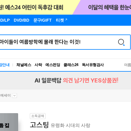
D/LP
DVD/BD
문구
/GIFT
티켓
장안내
채널예스
사락
예스펀딩
클래스24
독서유형검사
여
RBTI Lab
독서유형검사
AI 일문백답
의견 남기면 YES상품권!
문에세이
소득공제
고스팅
유령화 시대의 사랑