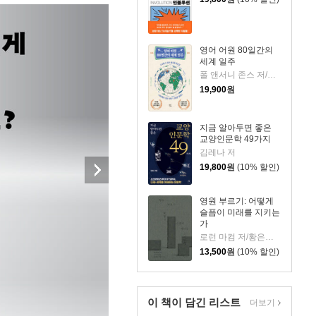
영어 어원 80일간의
세계 일주
폴 앤서니 존스 저/고정아 역
19,900
원
지금 알아두면 좋은
교양인문학 49가지
김레나 저
19,800
원
(10% 할인)
영원 부르기: 어떻게
슬픔이 미래를 지키는
가
로런 마컴 저/황은주 역
13,500
원
(10% 할인)
이 책이 담긴
리스트
더보기