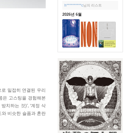
h**********c
님의 리스트
2026년 6월
인으로 밀접히 연결된 우리
 번쯤은 고스팅을 경험해본
치하는 것)’, ‘계정 삭
도와 비슷한 슬픔과 혼란