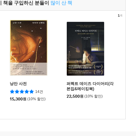
이 책을 구입하신 분들이
많이 산 책
1
/4
낭만 사전
퍼펙트 데이즈 다이어리(각
본집&메이킹북)
14건
22,500
원
(10% 할인)
15,300
원
(10% 할인)