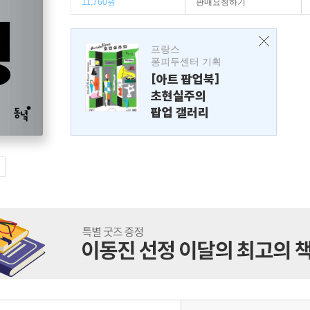
11,760원
판매요청하기
프랑스
퐁피두센터 기획
[아트 팝업북]
초현실주의
팝업 갤러리