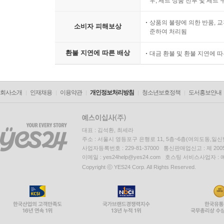
우, 세트 상품 전부 및 세트
상품의 불량에 의한 반품, 교
소비자 피해보상
준하여 처리됨
환불 지연에 따른 배상
대금 환불 및 환불 지연에 
회사소개
인재채용
이용약관
개인정보처리방침
청소년보호정책
도서홍보안내
대표 : 김석환, 최세라
주소 : 서울시 영등포구 은행로 11, 5층~6층(여의도동,일신
사업자등록번호 : 229-81-37000 통신판매업신고 : 제 200
이메일 : yes24help@yes24.com 호스팅 서비스사업자 :
Copyright ⓒ YES24 Corp. All Rights Reserved.