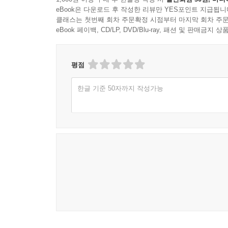
eBook은 다운로드 후 작성한 리뷰만 YES포인트 지급됩니
‘나만의 읽는 생활’을 꾸린 것이지요.
클래스는 첫번째 회차 주문확정 시점부터 마지막 회차 주문
eBook 페이백, CD/LP, DVD/Blu-ray, 패션 및 판매금
사실 특정한 독서법이나 책의 위대함에 대한 말보다
고민과 경험 아닐까요? 이 책에는 저자가 터득해 
솔직하고 다정하게 나눕니다. 병렬로 읽을지 직렬로 
평점
나만의 기준도 다시금 세워볼 수 있을 겁니다. 책을
한글 기준 50자까지 작성가능
끝내 “독자라는 정체성”을 함께 나눌 때 이 책이 좋