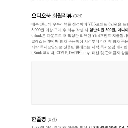
하지만 한소범 작가 역시, 사실 책을 애써 ‘겨우’ 
일상에서 책 읽기를 이어가기란 여간 쉬운 일이 아
오디오북 회원리뷰
하지만 저자는 꾸준히 ‘독자’로 남는 법을 끊임없
(0건)
읽었다는 그 책을 못 읽었다”는 비밀스런 초라함도 
매주 10건의 우수리뷰를 선정하여 YES포인트 3만원을 드
3,000원 이상 구매 후 리뷰 작성 시
일반회원 300원, 마니아
eBook은 다운로드 후 작성한 리뷰만 YES포인트 지급됩니
읽을 시간 내기 힘든 당신을 위한
클래스는 첫번째 회차 주문확정 시점부터 마지막 회차 주문
솔직하고 다정한, 생활밀착 독서 독려 가이드
사락 독서모임으로 진행된 클래스는 사락 독서모임 게시판
eBook 페이백, CD/LP, DVD/Blu-ray, 패션 및 판매금
읽어야만 하는 좋은 책이 따로 있다고 생각하면 
“자유로운 즐거움”을 누리기 어렵게 되는 것이지
이야기합니다. 어디 가서 공식적으로 답하지 못했
‘독자’가 되기 위해 우리에게 필요한 것은, 어쩌면
유용하고 대단한 것이라는 부담을 잠시 내려놓고요
하지만 독서는 그 자체로 품이 많이 드는 일이지요
꾸준히 독자로 남기 위해 저자가 고안한 것은, 
한줄평
(0건)
계산법”을 사용해 1시간에 한 편씩 단편소설을 읽
불어나는 책을 중고서점에 되파는 루틴을 찾고, 잠
1,000원 이상 구매 후 한줄평 작성 시
일반회원 50원, 마니