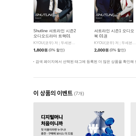
Shutline 셔트라인 시즌2
셔트라인 시즌1 오디오
오디오드라마 트랙01
북 01권
KYOU(쿄우) 저
두세븐 엔터테인먼트
KYOU(쿄우) 저
두세븐 엔터테인먼트
|
|
1,800
원
(0% 할인)
2,000
원
(0% 할인)
검색 페이지에서 선택된 태그에 등록된 더 많은 상품을 확인해 
이 상품의 이벤트
(7개)