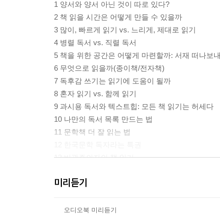
1 양서와 양서 아닌 것이 따로 있다?
2 책 읽을 시간은 어떻게 만들 수 있을까
3 많이, 빠르게 읽기 vs. 느리게, 제대로 읽기
4 병렬 독서 vs. 직렬 독서
5 책을 위한 공간은 어떻게 마련할까: 서재 떠나보
6 무엇으로 읽을까(종이책/전자책)
7 독후감 쓰기는 읽기에 도움이 될까
8 혼자 읽기 vs. 함께 읽기
9 과시용 독서와 텍스트힙: 모든 책 읽기는 허세다
10 나만의 독서 목록 만드는 법
11 문학책 더 잘 읽는 법
12 한국문학 독자라는 특권
13 비관주의자의 책 읽기
14 어떤 어린이가 책 읽는 어린이가 될까
미리듣기
나오는 글 - 책과 그 밖의 이야기들
오디오북 미리듣기