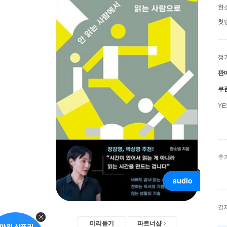
한
첫
정
판
쿠
Y
추
결
미리듣기
파트너샵