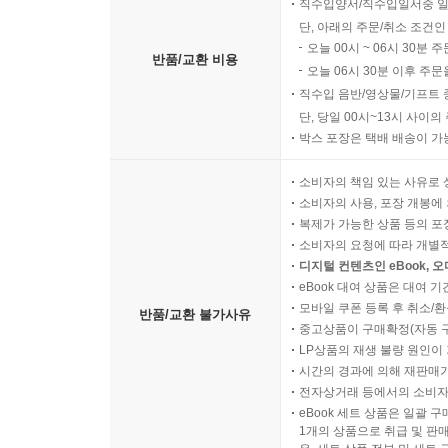
직수입양서/직수입일서중 일
단, 아래의 주문/취소 조건인
오늘 00시 ~ 06시 30분 
반품/교환 비용
오늘 06시 30분 이후 주문
직수입 음반/영상물/기프트 
단, 당일 00시~13시 사이
박스 포장은 택배 배송이 가
소비자의 책임 있는 사유로 
소비자의 사용, 포장 개봉에 
복제가 가능한 상품 등의 포장을 
소비자의 요청에 따라 개별
디지털 컨텐츠인 eBook, 
eBook 대여 상품은 대여 기
모바일 쿠폰 등록 후 취소/환
반품/교환 불가사유
중고상품이 구매확정(자동 
LP상품의 재생 불량 원인이 기
시간의 경과에 의해 재판매가
전자상거래 등에서의 소비자
eBook 세트 상품은 일괄 
1개의 상품으로 취급 및 판매