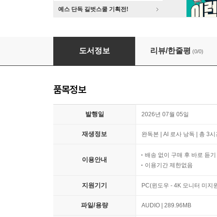
예스 단독 길벗스쿨 기획전!
독자 되는 법
도서정보
리뷰/한줄평
(0/0)
품목정보
발행일
2026년 07월 05일
재생정보
완독본 | AI 로사 낭독 | 총 3
배송 없이 구매 후 바로 듣
이용안내
이용기간 제한없음
지원기기
PC(윈도우 - 4K 모니터 미
파일/용량
AUDIO | 289.96MB