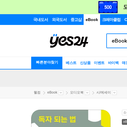
국내도서
외국도서
중고샵
eBook
크레마클럽
C
빠른분야찾기
베스트
신상품
이벤트
바이백
매
웰컴
eBook
오디오북
시/에세이
소
eB