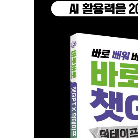
__ [바로 36] 한글 스킬로 한글 문서 작업해보기 : 
__ [바로 37] 지메일 관리해보기 : 반복
__ [바로 38] 덕테이프 이미지 생성 후 메일 작성해보
__ [바로 39] 바이브 코딩으로 정말 멋진 기업 소
__ [바로 40] 프레젠테이션 메이커 사용해보기
__ [바로 41] 프레젠테이션 메이커 활용해보기
__ [바로 42] SNS 카드 뉴스 만들기
04.4 초보자를 위한 하네스 엔지니어링 입문 가이드
__ 왜 내 에이전트만 이상할까?
__ 프로젝트를 파악하게 하는 AGENTS.md
__ 뾰족하게, 더 정확하게 이끄는 스킬
__ 강력하게 강제하는 훅
__ AGENTS.md는 정말로 에이전트가 채팅을 시작
__ [바로 43] 코덱스 CLI에 스킬을 설치하고 사용
__ [바로 44] 에이전트를 지켜주는 훅 사용해보기
__ [바로 45] 엑셀 업무 처리 하네스 엔지니어링 
[총정리 퀴즈]