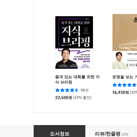
품격 있는 대화를 위한 지
운명을 보는 
식 브리핑
98건
16,920
원
(10
22,500
원
(10% 할인)
바로바로 챗GPT X 덕테이프 X 코덱스
도서정보
리뷰/한줄평
(2/5)