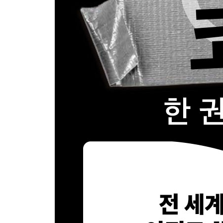
02.1 덕테이프 넌 누구니?
__ 이미지를 의미 그 자체로 생각하는 오픈AI의 의
__ 모델이 발전할수록 긴 프롬프트는 필요 없다
__ 이건 알고 입력하자! 이미지 프롬프트의 기본 요
02.2 덕테이프 인터페이스 완벽 가이드
__ 이미지 생성을 하기 전에 알아야 하는 옵션
__ [바로 18] 이미지 생성만 시키는 건 초보! 편집
02.3 덕테이프로 이미지 만들어보기
__ [바로 19] 내 대화 내역을 기반으로 프로필 이미
__ [바로 20] 내 퍼스널 컬러 진단하기
__ [바로 21] 회사 명함 만들기
__ [바로 22] 우리 가게 메뉴 스튜디오 촬영급으로
__ [바로 23] SNS에 최적화한 카드 뉴스 만들기
__ [바로 24] 우리 카페 메뉴판 손글씨와 함께 만
__ [바로 25] 내 얼굴 스튜디오에서 촬영한 것처럼
__ [바로 26] 특가 세일 포스터 만들기
__ [바로 27] 동영상에 활용할 스토리보드 만들기