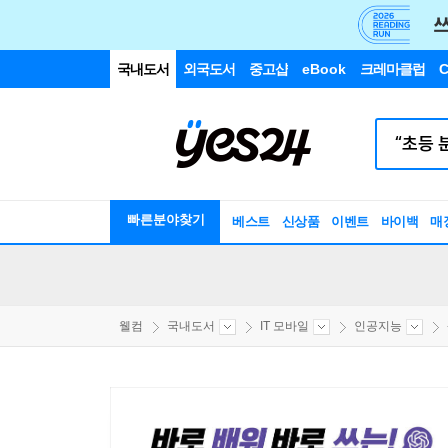
국내도서
외국도서
중고샵
eBook
크레마클럽
C
빠른분야찾기
베스트
신상품
이벤트
바이백
매
웰컴
국내도서
IT 모바일
인공지능