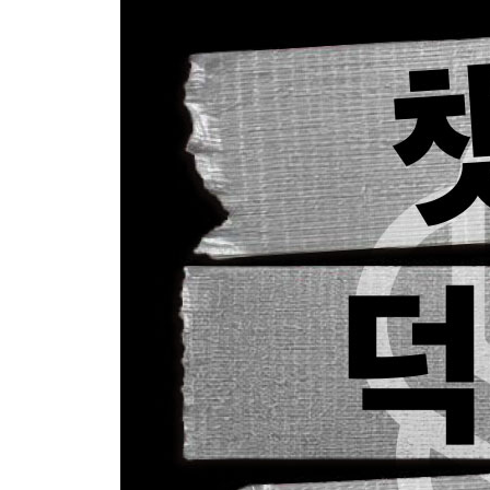
__ [바로 06] 덕테이프로 생성한 이미지 쉽고 빠
__ [바로 07] 심층 리서치로 최근 주식 TOP 5 보
01.4 챗GPT의 설정, 고급 기능 사용해보기
__ [바로 08] 챗GPT가 웹·문서 작업까지? 에이전
__ [바로 09] 챗GPT와 실시간으로 편집하는 캔버
__ [바로 10] 챗GPT를 내 성향에 맞게, 개인 맞춤
__ [바로 11] 반복 작업을 줄여주는 프로젝트 사용
01.5 챗GPT 앱 사용해보기
__ [바로 12] 앱 살펴보고 챗GPT에서 지메일 사용
__ [바로 13] 어도비 익스프레스 앱으로 이미지 
01.6 엑셀과 구글 스프레드시트 안에서 챗GPT 사
__ [바로 14] 업무 생산성을 높이는 엑셀 in 챗GPT
__ [바로 15] 인터페이스 파악하고 엑셀 in 챗GPT
__ [바로 16] 엑셀 in 챗GPT에 지메일 연동해보기
__ [바로 17] 구글 스프레드시트 in 챗GPT 설치
[총정리 퀴즈]
[02장] 덕테이프 개념 실습 완벽 입문 가이드