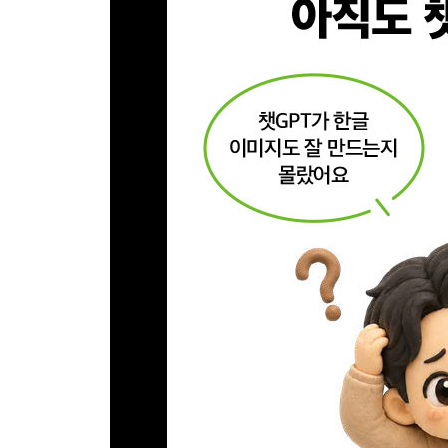
__ [바로 28] 로고 기반으로 굿즈 키트 프로토타입
__ [바로 29] 하찮은 프로필 사진 만들기 프롬프트
[총정리 퀴즈]
[03장] 코덱스 개념 실습 완벽 입문 가이드
03.1 코덱스를 쓰기 전에 알아두면 좋은 지식
__ 인공지능? 에이전트?... 어떻게 구분해요?
__ 인공지능에게 내 컴퓨터 자원을 맡긴다고!?
__ 에이전트가 좋아하는 문서, 마크다운
__ 에이전트가 항상 채팅에 올려두는 문서, AGENT
__ 에이전트가 잘 못하는 작업은? 스킬로 해결!
__ 에이전트에게 디자인을 가이드하는 방법, DESIG
__ 에이전트를 가이드하는 것, 하네스 엔지니어링
03.2 코덱스 앱 설치하고 사용해보기
__ 코덱스 앱 설치하고 기본 인터페이스 살펴보기
__ 코덱스 앱 채팅 핵심 인터페이스 알아보기
03.3 코덱스 앱으로 다양한 작업해보기