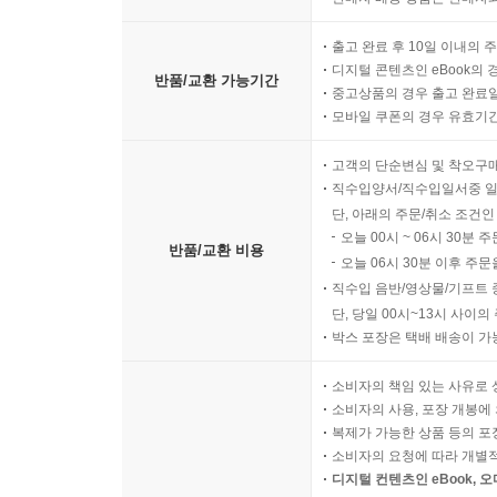
출고 완료 후 10일 이내의 
디지털 콘텐츠인 eBook의 
반품/교환 가능기간
중고상품의 경우 출고 완료일
모바일 쿠폰의 경우 유효기간(
고객의 단순변심 및 착오구
직수입양서/직수입일서중 일
단, 아래의 주문/취소 조건인
오늘 00시 ~ 06시 30분 
반품/교환 비용
오늘 06시 30분 이후 주문
직수입 음반/영상물/기프트 
단, 당일 00시~13시 사이
박스 포장은 택배 배송이 가
소비자의 책임 있는 사유로 
소비자의 사용, 포장 개봉에 
복제가 가능한 상품 등의 포장을 
소비자의 요청에 따라 개별
디지털 컨텐츠인 eBook, 