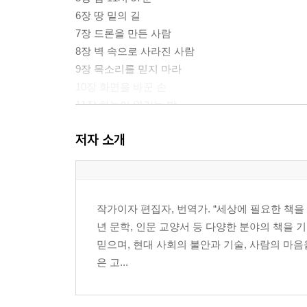
6장 땅 밑의 길
7장 드론을 만든 사람
8장 벽 속으로 사라진 사람
9장 목소리를 믿지 마라
10장 화면을 바꾼 손
11장 하늘이 열리는 밤
12장 마지막 목소리가 들리는 곳
저자 소개
13장 사람 안의 검은 드론
14장 최종 기록
15장 살아남은 사람의 진술
16장 다음 실험
작가이자 편집자, 번역가. “세상에 필요한 책을
17장 이름을 빌린 손
년 문학, 인문 교양서 등 다양한 분야의 책을 
18장 보이지 않는 하늘의 재판
믿으며, 현대 사회의 불안과 기술, 사람의 마
19장 내려다보는 마음
은 고...
20장 검은 드론이 사라진 자리
에필로그 하늘을 보지 않는 법