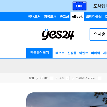
국내도서
외국도서
중고샵
eBook
크레마클럽
C
빠른분야찾기
베스트
신상품
이벤트
바이백
매
웰컴
eBook
소설
추리/미스터리/...