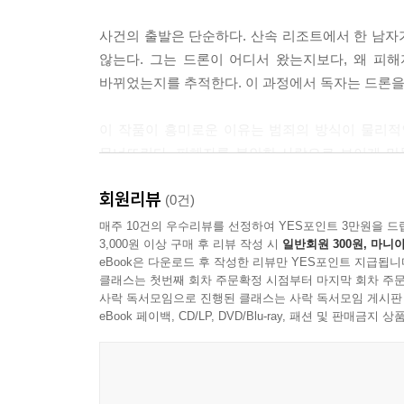
사건의 출발은 단순하다. 산속 리조트에서 한 남자가
않는다. 그는 드론이 어디서 왔는지보다, 왜 피해
바뀌었는지를 추적한다. 이 과정에서 독자는 드론을 
이 작품이 흥미로운 이유는 범죄의 방식이 물리적
무너뜨린다. 피해자를 불안한 사람으로 보이게 만들
맞히기가 아니라, 조작된 세계를 다시 사람의 자리로
회원리뷰
(0건)
『셜록 홈스와 검은 드론』은 추리소설의 긴장감과
매주 10건의 우수리뷰를 선정하여 YES포인트 3만원을 드
3,000원 이상 구매 후 리뷰 작성 시
일반회원 300원, 마니아
사람을 이해하는 도구가 아니라 통제하는 도구가 될
eBook은 다운로드 후 작성한 리뷰만 YES포인트 지급됩니
그것은 사람을 내려다보고, 분류하고, 계산하고, 결
클래스는 첫번째 회차 주문확정 시점부터 마지막 회차 주문
사락 독서모임으로 진행된 클래스는 사락 독서모임 게시판
eBook 페이백, CD/LP, DVD/Blu-ray, 패션 및 판매금