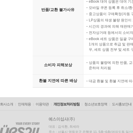
eBook 대여 상품은 대여 기
모바일 쿠폰 등록 후 취소/환
반품/교환 불가사유
중고상품이 구매확정(자동 
LP상품의 재생 불량 원인이 기
시간의 경과에 의해 재판매가
전자상거래 등에서의 소비자
eBook 세트 상품은 일괄 
1개의 상품으로 취급 및 판매
우, 세트 상품 전부 및 세트
상품의 불량에 의한 반품, 교
소비자 피해보상
준하여 처리됨
환불 지연에 따른 배상
대금 환불 및 환불 지연에 
회사소개
인재채용
이용약관
개인정보처리방침
청소년보호정책
도서홍보안내
대표 : 김석환, 최세라
주소 : 서울시 영등포구 은행로 11, 5층~6층(여의도동,일신