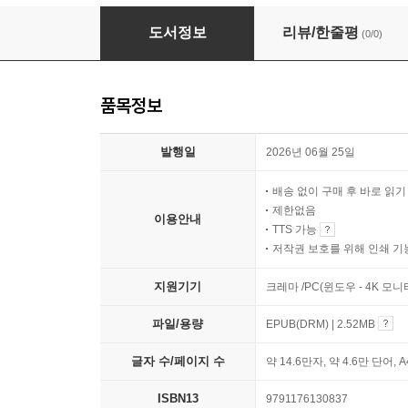
셜록 홈스와 검은 드론
도서정보
리뷰/한줄평
(0/0)
품목정보
발행일
2026년 06월 25일
배송 없이 구매 후 바로 읽
제한없음
이용안내
TTS 가능
저작권 보호를 위해 인쇄 기
지원기기
크레마 /PC(윈도우 - 4K 모
파일/용량
EPUB(DRM) | 2.52MB
글자 수/페이지 수
약 14.6만자, 약 4.6만 단어, 
ISBN13
9791176130837