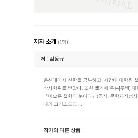
무한을 구별 짓기
살해의 윤리적 불가능성
윤리적 증언으로서의 말이 지닌 합리성
객관성을 일으키는 언어
내게 책임을 부과하는 또 다른 타자들: 이웃으로서
저자 소개
(1명)
‘나’로부터 타자에게로, 또 그 너머로: 우애와 참된
저 :
김동규
11강. 3부 C “윤리적 관계와 시간” 읽기
다원주의에 입각한 사회적 관계
전쟁과 폭력: 적대자를 향한 자기-초월
총신대에서 신학을 공부하고, 서강대 대학원 
전쟁의 소용돌이 속에서도 피어오르는 비-폭력의 
박사학위를 받았다. 또한 벨기에 루븐[루뱅] 
초월과 관련하는 의지와 자유
『미술은 철학의 눈이다』(공저, 문학과지성사, 2
역사의 법정 너머에 있는 신의 심판
대의 그리스도교 ...
4부 절정의 배가: 가족을 통해 미래를 내다보기
작가의 다른 상품
12강. 4부 A “사랑의 애매성” 및 B “에로스의 현상학