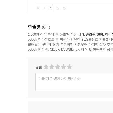
사유의 틀을 제공한다.
1
따라서 『전체성과 무한 강해』는 레비나스를 처
연구자, 현대 사회의 윤리적 문제들에 대한 철학적 
한줄평
(0건)
1,000원 이상 구매 후 한줄평 작성 시
일반회원 50원, 마니
레비나스와 함께 떠나는 철학적 사유의 여정
eBook은 다운로드 후 작성한 리뷰만 YES포인트 지급됩니
각자의 해석으로 읽는 『전체성과 무한』
클래스는 첫번째 회차 주문확정 시점부터 마지막 회차 주문
eBook 페이백, CD/LP, DVD/Blu-ray, 패션 및 판매금
『전체성과 무한 강해』는 단순히 지식을 전달하는 
올랐다 해서 결코 그 산을 다 안다고 할 수 없듯이
평점
안다고 할 수도 없다. 이 강해는『전체성과 무한』을
한글 기준 50자까지 작성가능
저자는 레비나스의 어려운 텍스트를 명료하게 해설하
강해와 함께 『전체성과 무한』이라는 산을 올라 보
있음을 깨닫고 자신만의 독자적 해석 작업을 펼칠
30여 년이 지난 후에도 이 책을 다시 읽고 배워야 