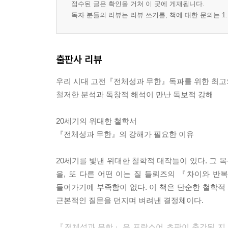
접수된 글은 확인을 거쳐 이 곳에 게재됩니다.
사람의 아이들
독자 분들의 리뷰는 리뷰 쓰기를, 책에 대한 문의는 1:
15강. 결말과 남겨진 문제들
다원주의의 전망
나의 드라마에서 사회의 다원주의로
출판사 리뷰
해피 엔딩 이후에도 지워지지 않는 상처와 트라우
우리 시대 고전『전체성과 무한』독파를 위한 최고
참고문헌
철저한 분석과 독창적 해석이 만난 독보적 강해
찾아보기
20세기의 위대한 철학서
『전체성과 무한』의 강해가 필요한 이유
20세기를 빛낸 위대한 철학적 대작들이 있다. 그
을, 또 다른 어떤 이는 질 들뢰즈의 『차이와 
들어가기에 부족함이 없다. 이 책은 단순한 철학
근본적인 질문을 던지며 벼려낸 결정체이다.
『전체성과 무한』은 프랑스어 초판이 출간된 지 