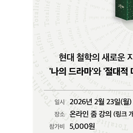
8강. 2부 C “나와 의존” 및 D “거주” 읽기
노동: 내일 일을 염려해야 하는 주체의 삶
정주하는 삶의 여성성
다시, 레비나스의 신체론으로
머리 둘 곳 있는, 일하는 주체
소유한 것으로부터 자유로워지기―환대의 삶
근본적 분리: 환대의 주체성을 위한 조건
3부 절정 I: 역사의 심판 너머에서 도래하는 내면성
9강. 2부 E “현상들의 세계와 표현” 및 3부 A “얼굴
분리된 주체에게 현현할 타인
감각을 되살리기
시각을 사로잡는 외관의 매혹과 얼굴의 초월
감각을 찢어 버리는 얼굴
10강. 3부 B “얼굴과 윤리” 읽기