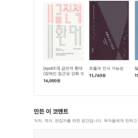
주체가 직면하는 또 다른 위기
사랑의 애매성
에로스와 애무의 현상학
에로스의 얼굴
둘의 에고이즘이 불러오는 역설: 아이와 미래
레비나스의 에로스론에 숨겨져 있는 그림자: 에로
13강. 4부 C “번식성” 및 D “에로스 속의 주체성” 읽
번식성과 모성적 책임
[epub3.0] 급진적 환대
초월과 인식 가능성
에로스와 번식성을 통해 유한한 나의 가능성을 벗
(장애인 접근성 강화 도
11,760
원
1
서)
14,000
원
레비나스와 더불어 가족의 의미를 다시 생각하기
부모의 철학 또는 어른의 철학, 그리고 비극의 부재
14강. 4부 E “초월과 번식성”, F “자식성과 형제애”
만든 이 코멘트
초월과 번식성
저자, 역자, 편집자를 위한 공간입니다. 독자들에게 전하고
자식성과 우애의 연대
그럼에도 불구하고, 미래인 아이의 무한한 시간
용서의 미래