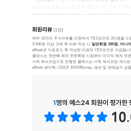
현란한 논증을 담은 한 권의 철학서, 더 나아가 
작업은 쉬운 일이 아니다. 『전체성과 무한』에는
심지어 여러 문학적 비유와 신학적, 종교적 용어
회원리뷰
문체와 복잡한 개념 구조는 독해의 어려움을 가중한
(1건)
매주 10건의 우수리뷰를 선정하여 YES포인트 3만원을 드
3,000원 이상 구매 후 리뷰 작성 시
일반회원 300원, 마니아
심층적 분석과 친근한 예시로 풀어내는
eBook은 다운로드 후 작성한 리뷰만 YES포인트 지급됩니
『전체성과 무한』
클래스는 첫번째 회차 주문확정 시점부터 마지막 회차 주문
사락 독서모임으로 진행된 클래스는 사락 독서모임 게시판
『전체성과 무한 강해』는 위와 같은 어려움을 
eBook 페이백, CD/LP, DVD/Blu-ray, 패션 및 판매금
공부하고 그의 저서들을 번역한 저자 김동규는 
발전시켰는지 심층적으로 분석한다. 더불어 문학,
연결되는지 보여 준다.
1
명의 예스24 회원이 평가한
『전체성과 무한 강해』는 친절한 안내서이지만, 
10.
일이지만 지나친 가지치기는 볼품없이 앙상해진 나
쟁점들을 오롯이 마주한다. 그 과정에서 레비나스
견해를 참조하고 확장하며, 심화한다. 이 책과 함께