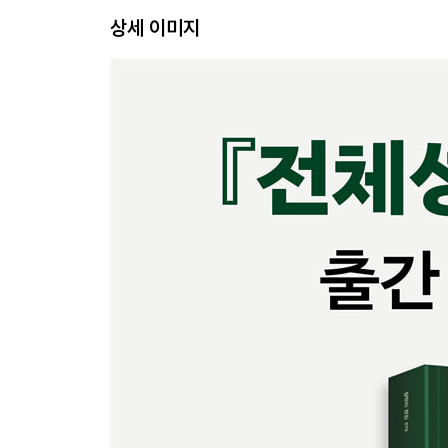
형이상학과타자
상세 이미지
초월: 상향초월과 초월의 윤리적 의미
제일철학으로서의 윤리학
무한
3강. 1부 B “분리와 대화” 읽기 I
전체성의 파열을 일으키는 자아의 삶
다원주의의 의미
무신론과 더불어 분리를 이해하기
비밀을 간직한 ‘나들’: 사회의 다원주의를 위한 기반
레비나스의 ‘나들’의 다원주의의 사회-정치적 함의: 
4강. 1부 B “분리와 대화” 읽기 II
레비나스에게 언어의 중요성과 그 의미
그것 자체의 표현
가르침으로서의 대화
5강. 1부 C “진리와 정의” 읽기