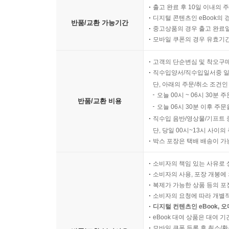
출고 완료 후 10일 이내의 
디지털 콘텐츠인 eBook의 
반품/교환 가능기간
중고상품의 경우 출고 완료일
모바일 쿠폰의 경우 유효기간(
고객의 단순변심 및 착오구
직수입양서/직수입일서중 일
단, 아래의 주문/취소 조건인
오늘 00시 ~ 06시 30분 
반품/교환 비용
오늘 06시 30분 이후 주문
직수입 음반/영상물/기프트 
단, 당일 00시~13시 사이
박스 포장은 택배 배송이 가
소비자의 책임 있는 사유로 
소비자의 사용, 포장 개봉에 
복제가 가능한 상품 등의 포장을 
소비자의 요청에 따라 개별
디지털 컨텐츠인 eBook, 
eBook 대여 상품은 대여 기
모바일 쿠폰 등록 후 취소/환