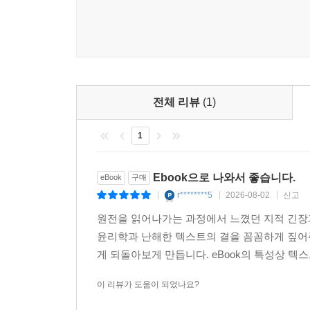
단순 해설을 넘어선 독창적 시각
‘나의 드라마’와 ‘절대적 다원주의’로 해석한 『전
『전체성과 무한 강해』의 묘미는 레비나스의 텍스트
레비나스 철학의 새로운 해석을 제시한다는 점에 있
전체 리뷰
(1)
1
레비나스의 철학은 ‘타자성의 윤리학’, ‘타인에 
‘나’라는 분리된 개별적 존재의 드라마적 변형 과
사건의 드라마를 그려 낸다. 이 드라마는 분리된
Ebook으로 나와서 좋습니다.
eBook
구매
외재성을 경험하고, 가족과 세대 간 관계를 통해
r********5
2026-08-02
신고
|
|
|
단계별로 분석하며, 레바나스의 향유, 거주, 노동,
원전을 읽어나가는 과정에서 느꼈던 지적 긴장
유기적으로 연결되어 있는지를 명확히 보여 준다.
윤리학과 난해한 텍스트의 결을 꼼꼼하게 짚어주
게 되돌아보게 만듭니다. eBook의 특성상 텍
한편, 레비나스에게 있어 진정한 다원주의란 단순히
삶의 중심으로서 절대적 존재로 인정받는 사회적
이 리뷰가 도움이 되었나요?
개인의 무한한 가치를 보존하는 사회적 비전을 제시