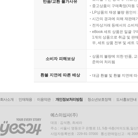
반품/교환 불가사유
중고상품이 구매확정(자동 
LP상품의 재생 불량 원인이 기
시간의 경과에 의해 재판매가
전자상거래 등에서의 소비자
eBook 세트 상품은 일괄 
1개의 상품으로 취급 및 판매
우, 세트 상품 전부 및 세트
상품의 불량에 의한 반품, 교
소비자 피해보상
준하여 처리됨
환불 지연에 따른 배상
대금 환불 및 환불 지연에 
회사소개
인재채용
이용약관
개인정보처리방침
청소년보호정책
도서홍보안내
대표 : 김석환, 최세라
주소 : 서울시 영등포구 은행로 11, 5층~6층(여의도동,일신
사업자등록번호 : 229-81-37000 통신판매업신고 : 제 200