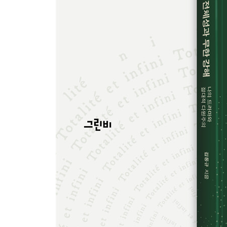
정의의 물음: 나는 정의로운가?
자유주의의 문제
수치심을 느끼는 자유와 인간 자체를 문제 삼는 정
2부 전개: 행복한 삶을 향유하는 나
6강. 1부 D “분리와 절대” 및 2부 A “삶으로서의 분
절대와 타자성
삶으로서의 분리와 향유
자아의 신체성
에고이즘의 근본성
7강. 2부 B “향유와 재현” 읽기
표상적 사유와 근대적 주체성
레비나스에게 표상적/재현적 사유의 극복: 삶에 대
일상적인 것을 회복하기