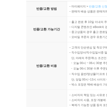
마이페이지 >
반품/교환 신청
반품/교환 방법
판매자 배송 상품은 판매자와
출고 완료 후 10일 이내의 
디지털 콘텐츠인 eBook의 
반품/교환 가능기간
중고상품의 경우 출고 완료일
모바일 쿠폰의 경우 유효기간(
고객의 단순변심 및 착오구
직수입양서/직수입일서중 일
단, 아래의 주문/취소 조건인
오늘 00시 ~ 06시 30분 
반품/교환 비용
오늘 06시 30분 이후 주문
직수입 음반/영상물/기프트 
단, 당일 00시~13시 사이
박스 포장은 택배 배송이 가
소비자의 책임 있는 사유로 
소비자의 사용, 포장 개봉에 
복제가 가능한 상품 등의 포장을 