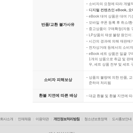
소비자의 요청에 따라 개별
디지털 컨텐츠인 eBook, 
eBook 대여 상품은 대여 기
모바일 쿠폰 등록 후 취소/환
반품/교환 불가사유
중고상품이 구매확정(자동 
LP상품의 재생 불량 원인이 기
시간의 경과에 의해 재판매가
전자상거래 등에서의 소비자
eBook 세트 상품은 일괄 
1개의 상품으로 취급 및 판매
우, 세트 상품 전부 및 세트
상품의 불량에 의한 반품, 교
소비자 피해보상
준하여 처리됨
환불 지연에 따른 배상
대금 환불 및 환불 지연에 
회사소개
인재채용
이용약관
개인정보처리방침
청소년보호정책
도서홍보안내