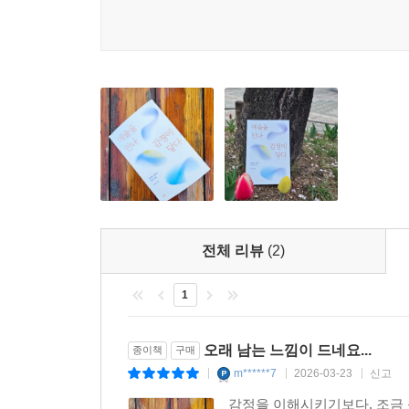
등장한다. 이런 감정들은 흔히 피하거나 극복해야 
말한다. 감정은 우리 안에 갇힌 심리가 아니라 세계
영화와 그림, 철학의 사유를 따라가다 보면, 감정은
알리는 신호가 되고, 결핍은 삶을 앞으로 움직이는
되고, 열등감은 아직 도달하지 않은 가능성을 
되살아나는 삶의 촉감. 감정이야말로 존재가 깨어나
전체 리뷰
(2)
1
오래 남는 느낌이 드네요...
종이책
구매
m******7
2026-03-23
신고
|
|
|
감정을 이해시키기보다, 조금 