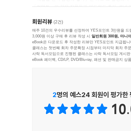
「컨택트」와 같은 작품들과 에드워드 호퍼, 르네 
예술은 감정을 설명하거나 규정하기보다, 우리가 지나
회원리뷰
(2건)
교실에서 시작된 감정의 미학 수업
매주 10건의 우수리뷰를 선정하여 YES포인트 3만원을 드
3,000원 이상 구매 후 리뷰 작성 시
일반회원 300원, 마니아
eBook은 다운로드 후 작성한 리뷰만 YES포인트 지급됩니
고등학교 교실에서 학생들을 가르치는 저자 김요섭
클래스는 첫번째 회차 주문확정 시점부터 마지막 회차 주문
함께 있어도 문득 외로워지는 순간, 무언가 이루어도
사락 독서모임으로 진행된 클래스는 사락 독서모임 게시판
걸까? 설명하기 힘든 그 질문은 자연스럽게 철학과
eBook 페이백, CD/LP, DVD/Blu-ray, 패션 및 판매금
15가지 감각을 여는 이 책은 교사와 한 학생의 
던지고, 학생은 그를 통해 자신의 감정을 천천히 
사유는, 감정을 추상적인 개념이 아닌 살아 있는 경
2
명의 예스24 회원이 평가한
보는 작은 사유의 공간으로 기능한다.
10.
존재가 깨어나는 가장 아름다운 순간
이 책이 다루는 것은 기쁨과 사랑 같은 밝은 감정만