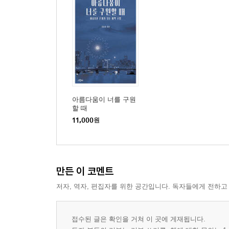
10장 기쁨: 세계가 충만해지는 경험
부족함 속에 아름다워지는 순간-「맘마미아」 | 기쁨
11장 사랑: 타자를 품는 존재의 열림
지워져도 남는 사랑의 흔적-「이터널 선샤인」 | 반복
12장 증오: 타자를 밀어내며 매달리는 이중성
아름다움이 너를 구원
복수의 칼날은 나를 겨눈다-「올드보이」 | 사랑보다 
할 때
11,000
원
13장 공감: 타자의 고통을 내 안으로 들이는 방식
결핍 속에 건네는 마지막 응답-「더 웨일」 | 몸의 
만든 이 코멘트
14장 희망: 아직 오지 않은 것을 향한 기다림
불확실성을 향한 희망의 항해-「트루먼 쇼」 | 말해지
저자, 역자, 편집자를 위한 공간입니다. 독자들에게 전하고
15장 용기: 머무를 수 없는 자리에 계속 머무는 힘
접수된 글은 확인을 거쳐 이 곳에 게재됩니다.
이어짐을 믿는 얼굴-「퍼펙트 데이즈」 | 말의 끝, 