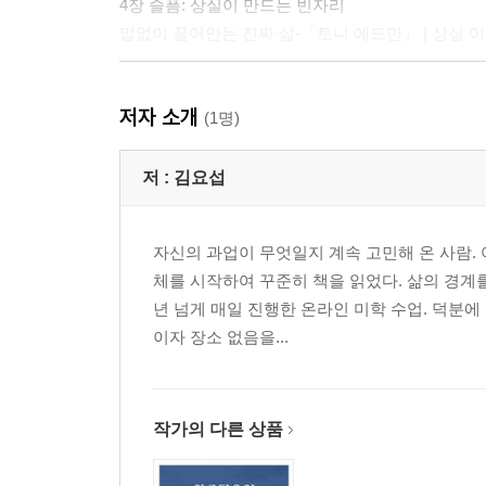
4장 슬픔: 상실이 만드는 빈자리
말없이 끌어안는 진짜 삶-「토니 에드만」 | 상실 이
5장 권태: 의미가 소진된 세계
저자 소개
권태는 왜 삶을 지워 버릴까?-「우리도 사랑일까」 | 
(1명)
6장 수치심: 타자의 시선 속에 드러나는 나
저 :
김요섭
수치심 너머, 그림자가 주인이 되지 않도록-「세계의 
자신의 과업이 무엇일지 계속 고민해 온 사람. 
7장 질투: 타자의 세계를 욕망하는 나
체를 시작하여 꾸준히 책을 읽었다. 삶의 경계를
타인의 시선에 갇힌 욕망-「블루 재스민」 | 부러움,
년 넘게 매일 진행한 온라인 미학 수업. 덕분에
이자 장소 없음을...
8장 열등감: 내가 나를 흔드는 방식
균열의 순간에 태어난 나-「위플래시」 | 나로부터 멀
9장 분노: 경계를 세우고 넘어서는 힘
작가의 다른 상품
심연을 통과한 자의 웃음-「조커」 | 나를 해치는 감