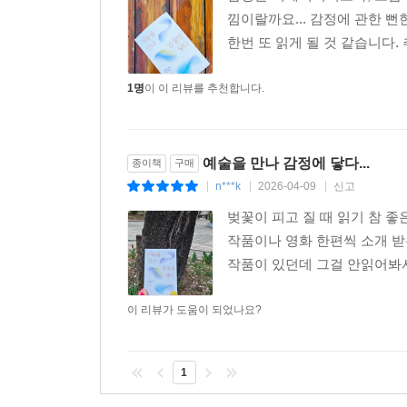
낌이랄까요... 감정에 관한 뻔
한번 또 읽게 될 것 같습니다.
1명
이 이 리뷰를 추천합니다.
예술을 만나 감정에 닿다...
종이책
구매
n***k
2026-04-09
신고
|
|
|
벚꽃이 피고 질 때 읽기 참 
작품이나 영화 한편씩 소개 받
작품이 있던데 그걸 안읽어봐서
이 리뷰가 도움이 되었나요?
1