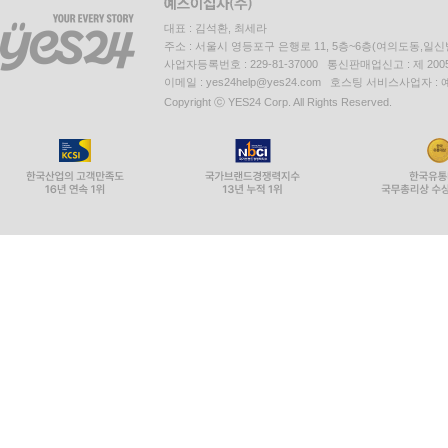
대표 : 김석환, 최세라
주소 : 서울시 영등포구 은행로 11, 5층~6층(여의도동,일신
사업자등록번호 : 229-81-37000 통신판매업신고 : 제 200
이메일 : yes24help@yes24.com 호스팅 서비스사업자 :
Copyright ⓒ YES24 Corp. All Rights Reserved.