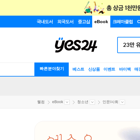
국내도서
외국도서
중고샵
eBook
크레마클럽
C
빠른분야찾기
베스트
신상품
이벤트
바이백
매
웰컴
eBook
청소년
인문/사회