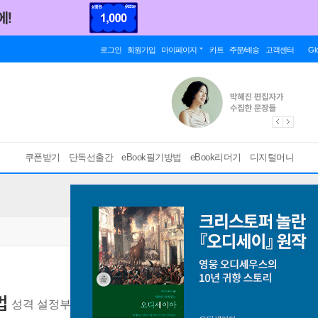
로그인
회원가입
마이페이지
카트
주문/배송
고객센터
Gl
쿠폰받기
단독선출간
eBook필기방법
eBook리더기
디지털머니
법
성격 설정부터 감정 교류까지, 완벽한 디지털 애인 제작