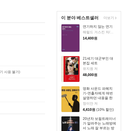
이 분야 베스트셀러
더보기
연기하지 않는 연기
해럴드 거스킨 저/이은주 역
14,400
원
21세기 대군부인 대
본집 세트
유지원 저
기 사용 불가)
48,000
원
영화 사운드 파헤치
기-연출자에게 매번
설명하던 내용을 한
권에 정리하다
정이안 저
4,410
원
(10% 할인)
20년차 보컬트레이너
가 알려주는 노래방에
서 노래 잘 부르는 방