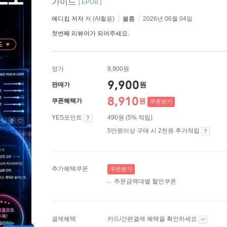
가이드
[ EPUB ]
에디킴 저자
저 (AI활용)
볼륨
2026년 06월 04일
첫번째 리뷰어가 되어주세요.
정가
9,900원
9,900
원
판매가
8,910
원
쿠폰혜택가
쿠폰받기
YES포인트
490원 (5% 적립)
5만원이상 구매 시 2천원 추가적립
추가혜택쿠폰
쿠폰받기
주문금액대별 할인쿠폰
결제혜택
카드/간편결제 혜택을 확인하세요