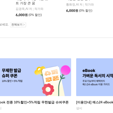
트 가장 큰 꿈
황화정,AI 저
작가와
|
김경옥,AI 저
작가와
|
6,000
원
(0% 할인)
6,000
원
(0% 할인)
보세요.
전체보기
Book 전종 10%할인+5%적립 무한발급 슈퍼쿠폰
[이용안내] 예스24 eBo
시
상시