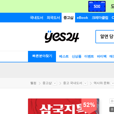
국내도서
외국도서
중고샵
eBook
크레마클럽
C
빠른분야찾기
베스트
신상품
이벤트
바이백
매
웰컴
중고샵
중고 국내도서
역사와 문화
소
52%
중