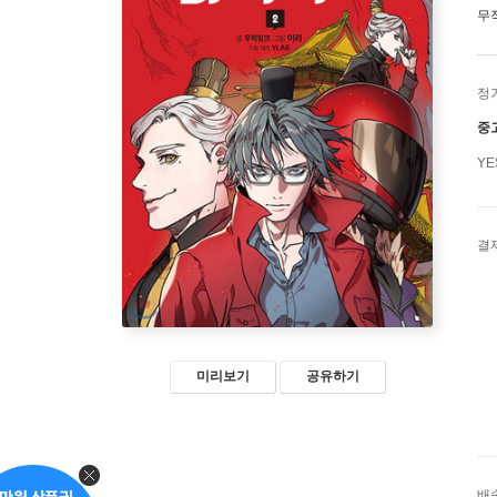
무
정
중
Y
결
미리보기
공유하기
배