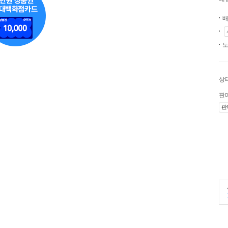
배
도
상
판
판