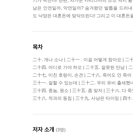
기가 닥친다! 한편, 차가운 카리스마의 조조 역시 
남은 인연일까, 악연일까? 숨겨왔던 발톱을 드러내
도 낙양은 대혼돈에 맞닥뜨린다! 그리고 이 대혼돈
목차
二十. 개나 소나 | 二十一 . 이걸 어떻게 참아요 | 二
二十四. 어디로 가야 하오 | 二十五. 잘못된 만남 | 
二十七. 미친 호랑이, 손견 | 二十八. 죽어도 안 죽어
三十一. 잘할 수 있는데 | 三十二. 우리 유비 출세했네
三十四. 종놈, 원소 | 三十五. 좀 맞자 | 三十六. 다
三十八. 적과의 동침 | 三十九. 사냥은 타이밍 | 四
저자 소개
(3명)