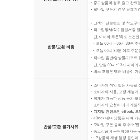
중고상품의 경우 출고 완료일
모바일 쿠폰의 경우 유효기간(
고객의 단순변심 및 착오구
직수입양서/직수입일서중 일
단, 아래의 주문/취소 조건인
오늘 00시 ~ 06시 30분 
반품/교환 비용
오늘 06시 30분 이후 주문
직수입 음반/영상물/기프트 
단, 당일 00시~13시 사이
박스 포장은 택배 배송이 가
소비자의 책임 있는 사유로 
소비자의 사용, 포장 개봉에 
복제가 가능한 상품 등의 포장을 
소비자의 요청에 따라 개별
디지털 컨텐츠인 eBook, 
eBook 대여 상품은 대여 기
모바일 쿠폰 등록 후 취소/환
반품/교환 불가사유
중고상품이 구매확정(자동 
LP상품의 재생 불량 원인이 기