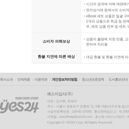
시간의 경과에 의해 재판매가
전자상거래 등에서의 소비자
eBook 세트 상품은 일괄 
1개의 상품으로 취급 및 판매
우, 세트 상품 전부 및 세트
상품의 불량에 의한 반품, 교
소비자 피해보상
준하여 처리됨
환불 지연에 따른 배상
대금 환불 및 환불 지연에 
회사소개
인재채용
이용약관
개인정보처리방침
청소년보호정책
도서홍보안내
대표 : 김석환, 최세라
주소 : 서울시 영등포구 은행로 11, 5층~6층(여의도동,일신
사업자등록번호 : 229-81-37000 통신판매업신고 : 제 200
이메일 : yes24help@yes24.com 호스팅 서비스사업자 :
Copyright ⓒ YES24 Corp. All Rights Reserved.