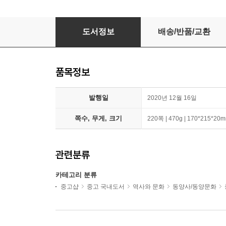
삼국지톡 2
도서정보
배송/반품/교환
품목정보
발행일
2020년 12월 16일
쪽수, 무게, 크기
220쪽 | 470g | 170*215*20
관련분류
카테고리 분류
중고샵
중고 국내도서
역사와 문화
동양사/동양문화