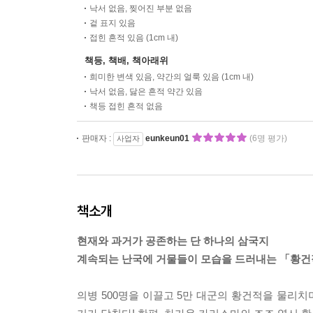
낙서 없음, 찢어진 부분 없음
겉 표지 있음
접힌 흔적 있음 (1cm 내)
책등, 책배, 책아래위
희미한 변색 있음, 약간의 얼룩 있음 (1cm 내)
낙서 없음, 닳은 흔적 약간 있음
책등 접힌 흔적 없음
판매자 :
eunkeun01
(6명 평가)
사업자
책소개
현재와 과거가 공존하는 단 하나의 삼국지
계속되는 난국에 거물들이 모습을 드러내는 「황건
의병 500명을 이끌고 5만 대군의 황건적을 물리치