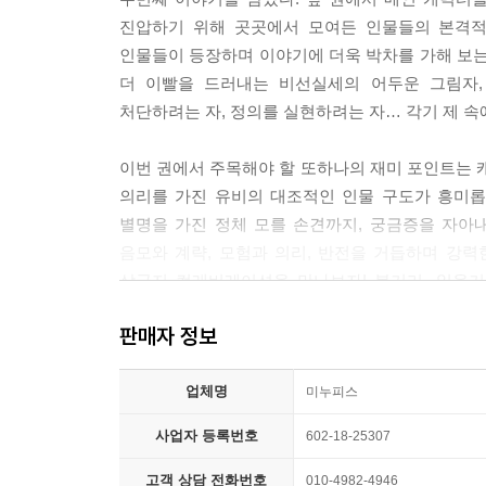
진압하기 위해 곳곳에서 모여든 인물들의 본격적
인물들이 등장하며 이야기에 더욱 박차를 가해 보는
더 이빨을 드러내는 비선실세의 어두운 그림자,
처단하려는 자, 정의를 실현하려는 자… 각기 제 
이번 권에서 주목해야 할 또하나의 재미 포인트는
의리를 가진 유비의 대조적인 인물 구도가 흥미롭고
별명을 가진 정체 모를 손견까지, 궁금증을 자아내
음모와 계략, 모험과 의리, 반전을 거듭하며 강
삼국지 컬래버레이션을 만나보자! 볼거리, 읽을
것이다.
판매자 정보
업체명
미누피스
사업자 등록번호
602-18-25307
고객 상담 전화번호
010-4982-4946