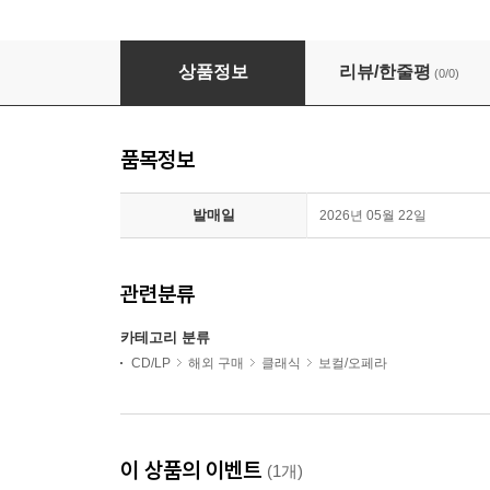
바흐: 요한 수난곡 (Bach: St. John Passion BWV2
상품정보
리뷰/한줄평
(0/0)
품목정보
발매일
2026년 05월 22일
관련분류
카테고리 분류
CD/LP
해외 구매
클래식
보컬/오페라
이 상품의 이벤트
(1개)