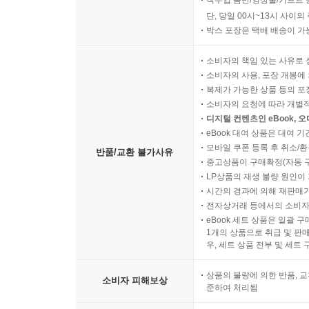
직수입 음반/영상물/기프트 
단, 당일 00시~13시 사이
박스 포장은 택배 배송이 가
소비자의 책임 있는 사유로 
소비자의 사용, 포장 개봉에 
복제가 가능한 상품 등의 포장을 
소비자의 요청에 따라 개별
디지털 컨텐츠인 eBook, 
eBook 대여 상품은 대여 기
모바일 쿠폰 등록 후 취소/환
반품/교환 불가사유
중고상품이 구매확정(자동 
LP상품의 재생 불량 원인이 기
시간의 경과에 의해 재판매가
전자상거래 등에서의 소비자
eBook 세트 상품은 일괄 
1개의 상품으로 취급 및 판매
우, 세트 상품 전부 및 세트
상품의 불량에 의한 반품, 교
소비자 피해보상
준하여 처리됨