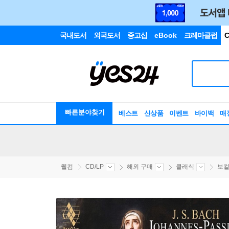
국내도서
외국도서
중고샵
eBook
크레마클럽
C
빠른분야찾기
베스트
신상품
이벤트
바이백
매
웰컴
CD/LP
해외 구매
클래식
보컬