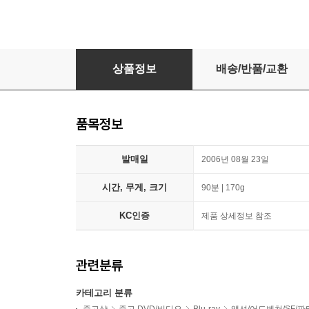
[블루레이 수입] 홍콩영화 동방독응 - Eastern Cond
상품정보
배송/반품/교환
품목정보
발매일
2006년 08월 23일
시간, 무게, 크기
90분 | 170g
KC인증
제품 상세정보 참조
관련분류
카테고리 분류