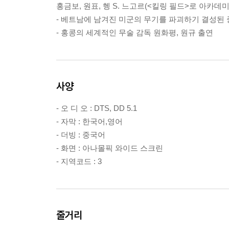
홍금보, 원표, 헹 S. 느고르(<킬링 필드>로 아카데
- 베트남에 남겨진 미군의 무기를 파괴하기 결성된
- 홍콩의 세계적인 무술 감독 원화평, 원규 출연
사양
- 오 디 오 : DTS, DD 5.1
- 자막 : 한국어,영어
- 더빙 : 중국어
- 화면 : 아나몰픽 와이드 스크린
- 지역코드 : 3
줄거리