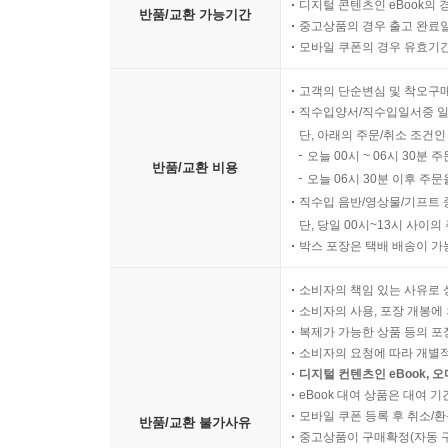
디지털 콘텐츠인 eBook의 
반품/교환 가능기간
중고상품의 경우 출고 완료일
모바일 쿠폰의 경우 유효기간(
고객의 단순변심 및 착오구
직수입양서/직수입일서중 일
단, 아래의 주문/취소 조건인
오늘 00시 ~ 06시 30분 
반품/교환 비용
오늘 06시 30분 이후 주문
직수입 음반/영상물/기프트 
단, 당일 00시~13시 사이
박스 포장은 택배 배송이 가
소비자의 책임 있는 사유로 
소비자의 사용, 포장 개봉에 
복제가 가능한 상품 등의 포장을 
소비자의 요청에 따라 개별
디지털 컨텐츠인 eBook, 
eBook 대여 상품은 대여 기
모바일 쿠폰 등록 후 취소/환
반품/교환 불가사유
중고상품이 구매확정(자동 