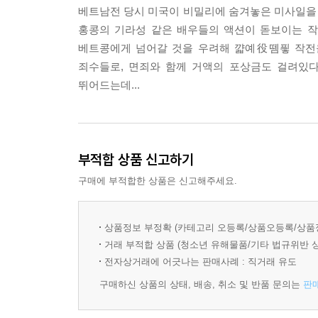
베트남전 당시 미국이 비밀리에 숨겨놓은 미사일을 폭
홍콩의 기라성 같은 배우들의 액션이 돋보이는 작
베트콩에게 넘어갈 것을 우려해 꺏예役뗌픻 작전을
죄수들로, 면죄와 함께 거액의 포상금도 걸려있
뛰어드는데...
부적합 상품 신고하기
구매에 부적합한 상품은 신고해주세요.
상품정보 부정확 (카테고리 오등록/상품오등록/상품
거래 부적합 상품 (청소년 유해물품/기타 법규위반 
전자상거래에 어긋나는 판매사례 : 직거래 유도
구매하신 상품의 상태, 배송, 취소 및 반품 문의는
판