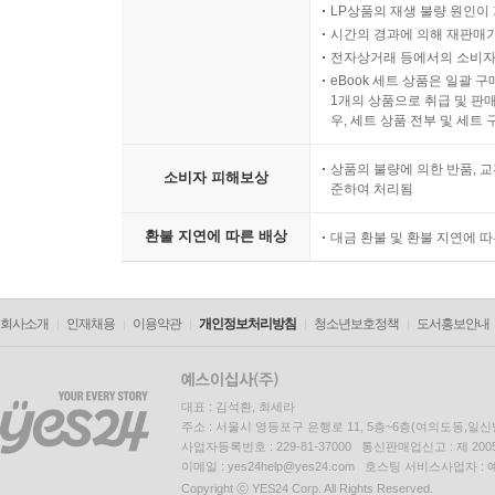
LP상품의 재생 불량 원인이 기
시간의 경과에 의해 재판매가
전자상거래 등에서의 소비자
eBook 세트 상품은 일괄 
1개의 상품으로 취급 및 판매
우, 세트 상품 전부 및 세트
상품의 불량에 의한 반품, 교
소비자 피해보상
준하여 처리됨
환불 지연에 따른 배상
대금 환불 및 환불 지연에 
회사소개
인재채용
이용약관
개인정보처리방침
청소년보호정책
도서홍보안내
대표 : 김석환, 최세라
주소 : 서울시 영등포구 은행로 11, 5층~6층(여의도동,일신
사업자등록번호 : 229-81-37000 통신판매업신고 : 제 200
이메일 : yes24help@yes24.com 호스팅 서비스사업자 :
Copyright ⓒ YES24 Corp. All Rights Reserved.