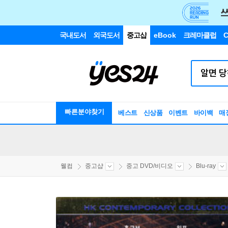
국내도서
외국도서
중고샵
eBook
크레마클럽
C
빠른분야찾기
베스트
신상품
이벤트
바이백
매
웰컴
중고샵
중고 DVD/비디오
Blu-ray