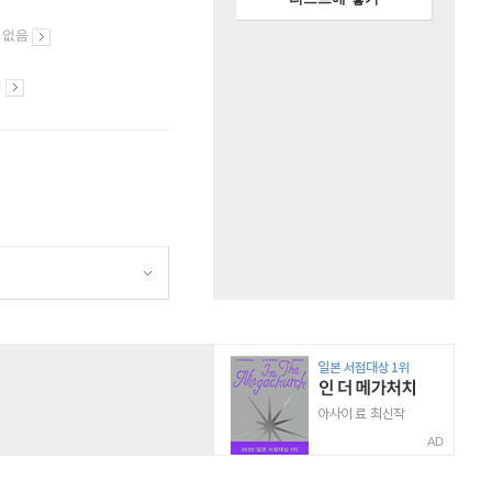
 없음
시
AD