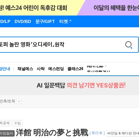
D/LP
DVD/BD
문구
/GIFT
티켓
독서유형검사
RBTI Lab
장안내
채널예스
사락
예스펀딩
클래스24
독서유형검사
AI 일문백답
의견 남기면 YES상품권!
건축/토목
득공제
수입
洋館 明治の夢と挑戰
[ 單行本 ]
수입일서
바인딩 & 에디션 안