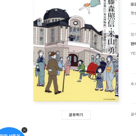
藤
첫
정
판
Y
추
결
공유하기