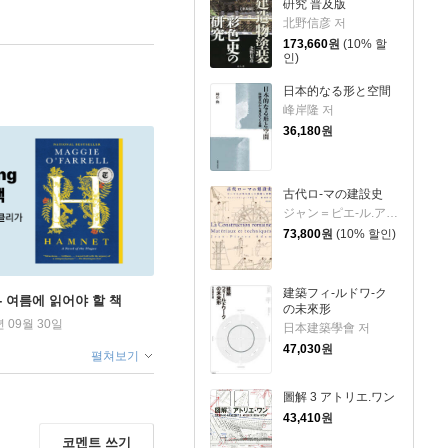
硏究 普及版
北野信彦 저
173,660
원
(10% 할
인)
日本的なる形と空間
峰岸隆 저
36,180
원
古代ロ-マの建設史
ジャン＝ピエ-ル.ア 堀賀貴 저
73,800
원
(10% 할인)
建築フィ-ルドワ-ク
ng - 여름에 읽어야 할 책
の未來形
년 09월 30일
日本建築學會 저
47,030
원
펼쳐보기
圖解 3 アトリエ.ワン
43,410
원
코멘트 쓰기