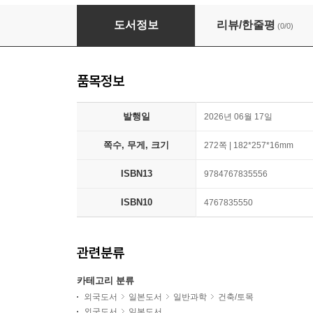
洋館 明治の夢と挑戰
도서정보
리뷰/한줄평
(0/0)
품목정보
발행일
2026년 06월 17일
쪽수, 무게, 크기
272쪽 | 182*257*16mm
ISBN13
9784767835556
ISBN10
4767835550
관련분류
카테고리 분류
외국도서
일본도서
일반과학
건축/토목
외국도서
일본도서