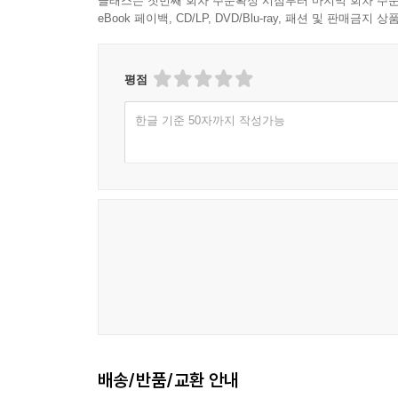
클래스는 첫번째 회차 주문확정 시점부터 마지막 회차 주문
eBook 페이백, CD/LP, DVD/Blu-ray, 패션 및 판매금
평점
한글 기준 50자까지 작성가능
배송/반품/교환 안내