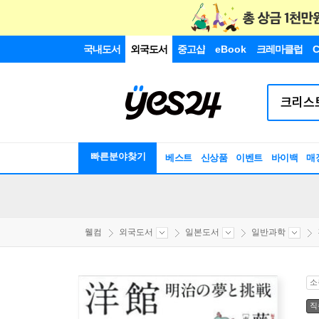
국내도서
외국도서
중고샵
eBook
크레마클럽
C
빠른분야찾기
베스트
신상품
이벤트
바이백
매
웰컴
외국도서
일본도서
일반과학
소
직