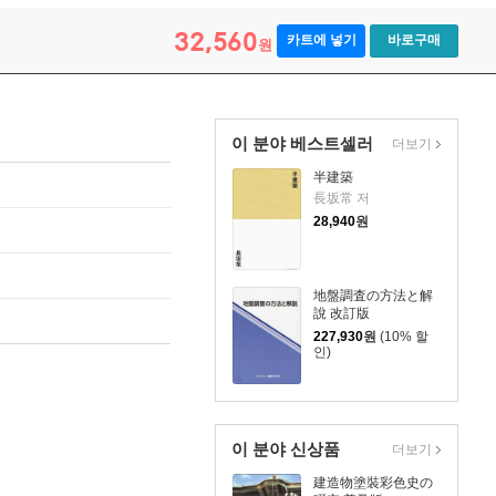
32,560
카트에 넣기
바로구매
원
이 분야 베스트셀러
더보기
半建築
長坂常 저
28,940
원
地盤調査の方法と解
說 改訂版
227,930
원
(10% 할
인)
이 분야 신상품
더보기
建造物塗裝彩色史の