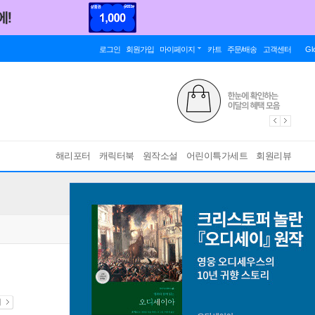
로그인
회원가입
마이페이지
카트
주문/배송
고객센터
Gl
해리포터
캐릭터북
원작소설
어린이특가세트
회원리뷰
내