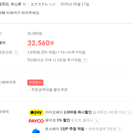
森照信
,
米山勇
저
エクスナレッジ
2026년 06월 17일
번째 리뷰어가 되어주세요.
가
32,560원
32,560
원
매가
ES포인트
1,630원 (5% 적립) + 마니아추가적립
5만원이상 구매 시 2천원 추가적립
가혜택쿠폰
쿠폰받기
주문금액대별 할인쿠폰
제혜택
카카오페이
2,000원 즉시할인
일 400건, 4만원 이상
페이코
1% 할인
포인트 결제시
토스페이
1만P 추첨 적립
+ 생애첫결제 3천원