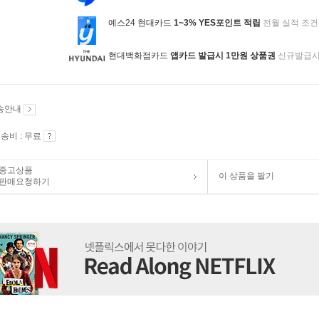
예스24 현대카드
1~3% YES포인트 적립
전월 실적 조건
현대백화점카드
앱카드 발급시 1만원 상품권
신규발급
송안내
송비 : 무료
중고상품
이 상품을 팔기
판매요청하기