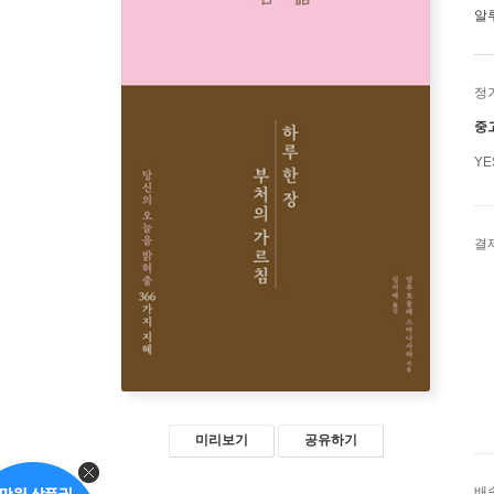
알
정
중
Y
결
미리보기
공유하기
배