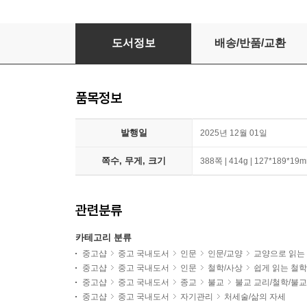
하루 한 장 부처의 가르침
도서정보
배송/반품/교환
품목정보
발행일
2025년 12월 01일
쪽수, 무게, 크기
388쪽 | 414g | 127*189*19
관련분류
카테고리 분류
중고샵
중고 국내도서
인문
인문/교양
교양으로 읽는
중고샵
중고 국내도서
인문
철학/사상
쉽게 읽는 철
중고샵
중고 국내도서
종교
불교
불교 교리/철학/불
중고샵
중고 국내도서
자기관리
처세술/삶의 자세