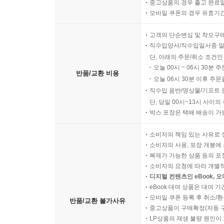
중고상품의 경우 출고 완료일
모바일 쿠폰의 경우 유효기간(
고객의 단순변심 및 착오구
직수입양서/직수입일서중 일
단, 아래의 주문/취소 조건인
오늘 00시 ~ 06시 30분 
반품/교환 비용
오늘 06시 30분 이후 주문
직수입 음반/영상물/기프트 
단, 당일 00시~13시 사이
박스 포장은 택배 배송이 가
소비자의 책임 있는 사유로 
소비자의 사용, 포장 개봉에 
복제가 가능한 상품 등의 포장을 
소비자의 요청에 따라 개별
디지털 컨텐츠인 eBook, 
eBook 대여 상품은 대여 기
모바일 쿠폰 등록 후 취소/환
반품/교환 불가사유
중고상품이 구매확정(자동 
LP상품의 재생 불량 원인이 기