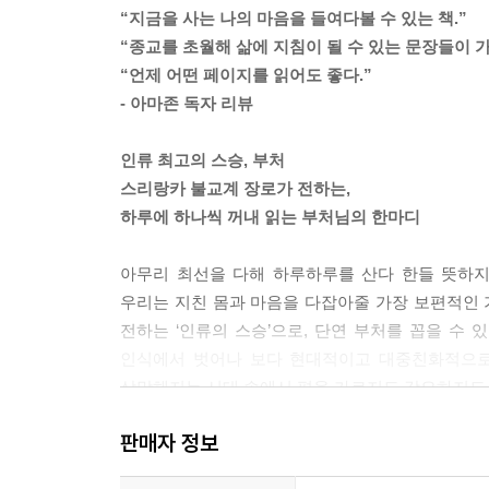
머릿속에서 기존의 생각이 사라지고 새로운 생각이
“지금을 사는 나의 마음을 들여다볼 수 있는 책.”
부처님께서는 “논쟁을 통해 궁극적인 진리에 이르
“종교를 초월해 삶에 지침이 될 수 있는 문장들이 
우리는 논쟁이 가지고 있는 한계와 높은 위험부담에
“언제 어떤 페이지를 읽어도 좋다.”
제대로 이해해야 합니다.
- 아마존 독자 리뷰
--- 「8월 12일, ‘의견 대립은 싸움의 근원’」 중에서
인류 최고의 스승, 부처
‘지금 고생하면 나중에 행복해질 거야’라는 생각에
스리랑카 불교계 장로가 전하는,
사실 행복해진다는 보장이 없습니다.
하루에 하나씩 꺼내 읽는 부처님의 한마디
‘지금’ 행복해지는 길밖에 없습니다.
지금 여기에서 행복을 찾은 사람은
아무리 최선을 다해 하루하루를 산다 한들 뜻하지
다음 순간에도 행복해지는 방법을 알고 있습니다.
우리는 지친 몸과 마음을 다잡아줄 가장 보편적인
그 사람은 긴 노력의 대가를 기다릴 필요도 없이, 이
전하는 ‘인류의 스승’으로, 단연 부처를 꼽을 
--- 「9월 22일, ‘‘지금’ 행복해지는 길밖에 없다’」
인식에서 벗어나 보다 현대적이고 대중친화적으로 
삭막해지는 시대 속에서 편을 가르지도 강요하지도 
무상이란 무한한 가능성이 존재하는 진리입니다.
모든 현상은 무상합니다. 매 순간 변하기 때문입니다
판매자 정보
『하루 한 장 부처의 가르침』은 『법구경』, 『
모든 것이 변하기 때문에 ‘있다’, ‘존재한다’라고 할 
스리랑카 불교계의 장로인 저자가 현대인들의 눈높이에
변하지 않는 것은 존재하지 않습니다.