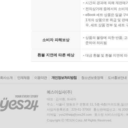
시간의 경과에 의해 재판매가
전자상거래 등에서의 소비자
eBook 세트 상품은 일괄 
1개의 상품으로 취급 및 판매
우, 세트 상품 전부 및 세트
상품의 불량에 의한 반품, 교
소비자 피해보상
준하여 처리됨
환불 지연에 따른 배상
대금 환불 및 환불 지연에 
회사소개
인재채용
이용약관
개인정보처리방침
청소년보호정책
도서홍보안내
대표 : 김석환, 최세라
주소 : 서울시 영등포구 은행로 11, 5층~6층(여의도동,일신
사업자등록번호 : 229-81-37000 통신판매업신고 : 제 200
이메일 : yes24help@yes24.com 호스팅 서비스사업자 :
Copyright ⓒ YES24 Corp. All Rights Reserved.