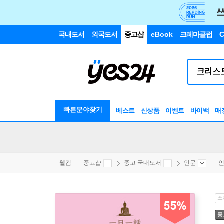
국내도서
외국도서
중고샵
eBook
크레마클럽
C
빠른분야찾기
베스트
신상품
이벤트
바이백
매
웰컴
중고샵
중고 국내도서
인문
인
소
55%
중