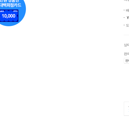
배
도
상
판
판