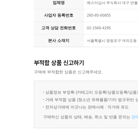
업체명
‘지금 이 순간에 집중하라’, ‘순간의 작은 행위를 
예스이십사 주식회사 대구 반
우리도 숨을 내뱉거나 들이마실 때마다 새로운 나로
일 년 열두 달, 총 366일분의 짧은 이야기를 
사업자 등록번호
285-85-00855
고민하거나 우울해하지 않고, ‘지금의 나’에게 집
--- 「11월 26일, ‘무상함 속은 가능성으로 가득 차 있다」
고객 상담 전화번호
02-1566-4295
우리는 부처를 닿을 수 없는 구름 위의 신적인 존재
본사 소재지
서울특별시 영등포구 여의도동 15
인간이었다. 그렇기에 부처의 철학이 시공을 건
정리되어 있지만, 굳이 순서에 구애받지 않고 마음
곳에든 부처가 전하는 값진 가르침이 기다리고 있을
부적합 상품 신고하기
구매에 부적합한 상품은 신고해주세요.
상품정보 부정확 (카테고리 오등록/상품오등록/상품
거래 부적합 상품 (청소년 유해물품/기타 법규위반 
전자상거래에 어긋나는 판매사례 : 직거래 유도
구매하신 상품의 상태, 배송, 취소 및 반품 문의는
판