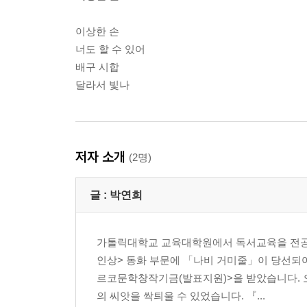
이상한 손
너도 할 수 있어
배구 시합
달라서 빛나
저자 소개
(2명)
글 :
박연희
가톨릭대학교 교육대학원에서 독서교육을 전공하
인상> 동화 부문에 「나비 거미줄」이 당선되어
르코문학창작기금(발표지원)>을 받았습니다. 
의 씨앗을 싹틔울 수 있었습니다. 『...