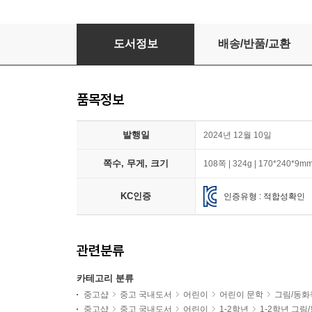
달라서 빛나
도서정보
배송/반품/교환
품목정보
발행일
2024년 12월 10일
쪽수, 무게, 크기
108쪽 | 324g | 170*240*9m
KC인증
인증유형 : 적합성확인
관련분류
카테고리 분류
중고샵
중고 국내도서
어린이
어린이 문학
그림/동화
중고샵
중고 국내도서
어린이
1-2학년
1-2학년 그림