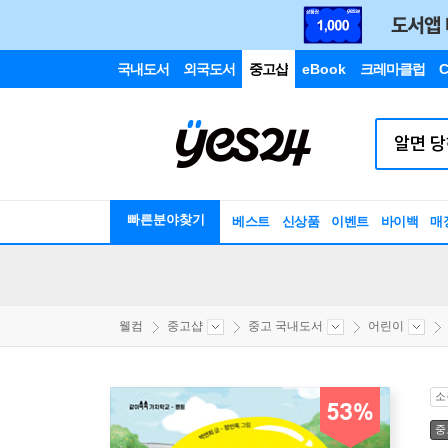
국내도서
외국도서
중고샵
eBook
크레마클럽
C
빠른분야찾기
베스트
신상품
이벤트
바이백
매
웰컴
중고샵
중고 국내도서
어린이
소
53%
중