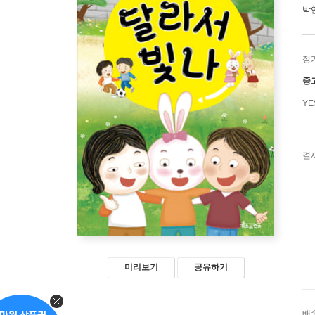
박
정
중
Y
결
미리보기
공유하기
배