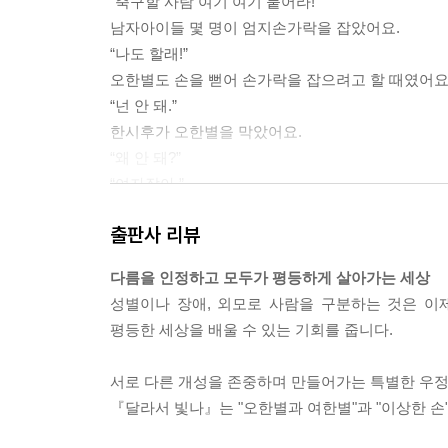
“축구할 사람 여기 여기 붙어라!”
남자아이들 몇 명이 엄지손가락을 잡았어요.
“나도 할래!”
오한별도 손을 뻗어 손가락을 잡으려고 할 때였어요
“넌 안 돼.”
한시후가 오한별을 막았어요.
“왜 안 돼?”
“여자잖아.”
“여자는 안 된다는 거야?”
출판사 리뷰
--- p.20
다름을 인정하고 모두가 평등하게 살아가는 세상
토리는 다롱이가 너무한다고 생각했어요. 안 해도 될
성별이나 장애, 외모로 사람을 구분하는 것은 이
선생님이 토리 옆으로 왔어요.
평등한 세상을 배울 수 있는 기회를 줍니다.
“토리도 해 볼래요?”
토리가 머리를 옆으로 저었어요.
서로 다른 개성을 존중하며 만들어가는 특별한 우정
“알았어요. 마음이 바뀌면 연습해도 돼요.”
『달라서 빛나』는 "오한별과 여한별"과 "이상한 손
선생님이 오카리나 잡는 법을 설명했어요.
“오카리나에서 어떤 소리가 날지 궁금하지요? 선생님