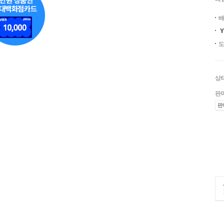
배
도
상
판
판