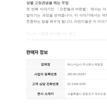
성별 고정관념을 깨는 우정.
첫 번째 이야기인 〈오한별과 여한별〉에서는 이
--- p.70
쌓아가는 과정을 보여줍니다. 이 이야기에서는 여자
존중하는 법을 배우게 됩니다. 어린이들은 이 이야기
자신의 다름을 받아들이는 용기.
두 번째 이야기 〈이상한 손〉에서는 남들과 다
고민하지만, 친구들과 마음을 나누며 조금씩 자신
판매자 정보
꿈을 이룰 수 있다는 희망과 용기를 전해 줍니다.
업체명
문해력도 잡고, 한 번 더 생각해 보는 독후 활동.
예스이십사 주식회사 목동점
『달라서 빛나』는 어린이들이 읽고 나서 평등에 
사업자 등록번호
390-85-00287
제공합니다. 이를 통해 아이들은 다름을 인정하고, 
평등한 세상을 꿈꾸며 성장할 수 있을 것입니다.
고객 상담 전화번호
02-1566-4295
본사 소재지
서울특별시 영등포구 여의도동 15-
『달라서 빛나와 함께 아이들이 자신의 특별함을 깨