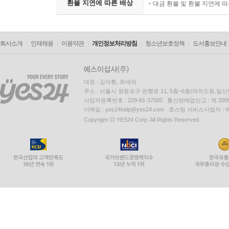
환불 지연에 따른 배상
대금 환불 및 환불 지연에 
회사소개
인재채용
이용약관
개인정보처리방침
청소년보호정책
도서홍보안내
대표 : 김석환, 최세라
주소 : 서울시 영등포구 은행로 11, 5층~6층(여의도동,일신
사업자등록번호 : 229-81-37000 통신판매업신고 : 제 200
이메일 : yes24help@yes24.com 호스팅 서비스사업자 :
Copyright ⓒ YES24 Corp. All Rights Reserved.