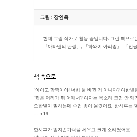
그림 :
장인옥
현재 그림 작가로 활동 중입니다. 그린 책으로
『아빠맨의 탄생』, 『하와이 아리랑』, 『인공
책 속으로
“아이고 깜짝이야! 너희 둘 바뀐 거 아니야? 여한별
“짧은 머리가 뭐 어때서? 여자는 목소리 크면 안 돼?
오한별이 말하는데 수업 종이 울렸어요. 한시후는 할
--- p.16
한시후가 엄지손가락을 세우고 크게 소리쳤어요.