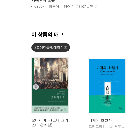
eBook
외국어
영어
독해/문법/작문
이 상품의 태그
#크레마클럽에있어요
오디세이아 (고대 그리
니체의 초월자
스어 완역본)
프리드리히 니체 저/김철 편역