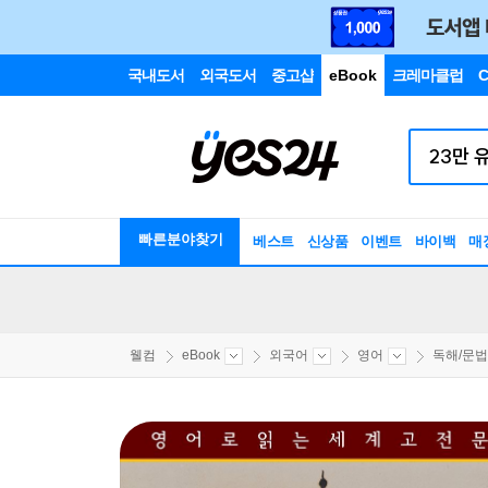
국내도서
외국도서
중고샵
eBook
크레마클럽
C
빠른분야찾기
베스트
신상품
이벤트
바이백
매
웰컴
eBook
외국어
영어
독해/문법