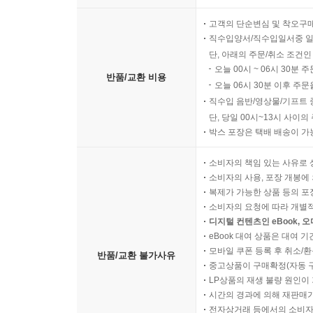
고객의 단순변심 및 착오구
직수입양서/직수입일서중 일
단, 아래의 주문/취소 조건인
오늘 00시 ~ 06시 30분 
반품/교환 비용
오늘 06시 30분 이후 주문
직수입 음반/영상물/기프트 
단, 당일 00시~13시 사이
박스 포장은 택배 배송이 가
소비자의 책임 있는 사유로 
소비자의 사용, 포장 개봉에 
복제가 가능한 상품 등의 포장을 
소비자의 요청에 따라 개별
디지털 컨텐츠인 eBook, 
eBook 대여 상품은 대여 기
모바일 쿠폰 등록 후 취소/환
반품/교환 불가사유
중고상품이 구매확정(자동 
LP상품의 재생 불량 원인이 기
시간의 경과에 의해 재판매가
전자상거래 등에서의 소비자