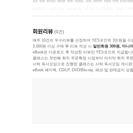
As we lived near the road, we often had the travelle
profess with the veracity of an historian, that I n
remembered their affinity, without any help from th
these claims of kindred; as we had the blind, the 
회원리뷰
the same flesh and blood, they should sit with us a
(0건)
us; for this remark will hold good thro’ life, that t
매주 10건의 우수리뷰를 선정하여 YES포인트 3만원을 드
3,000원 이상 구매 후 리뷰 작성 시
일반회원 300원, 마니아
admiration at the colours of a tulip, or the wing of
eBook은 다운로드 후 작성한 리뷰만 YES포인트 지급됩니
relations was found to be a person of very bad chara
클래스는 첫번째 회차 주문확정 시점부터 마지막 회차 주문
took care to lend him a riding coat, or a pair of boo
사락 독서모임으로 진행된 클래스는 사락 독서모임 게시판
came back to return them. By this the house was c
eBook 페이백, CD/LP, DVD/Blu-ray, 패션 및 판매금
traveller or the poor dependent out of doors.
Thus we lived several years in a state of much ha
the value of its favours. My orchard was often robb
would sometimes fall asleep in the most pathetic part
we soon got over the uneasiness caused by such acc
My children, the offspring of temperance, as they 
and active, my daughters beautiful and blooming. Whe
age, I could not avoid repeating the famous story 