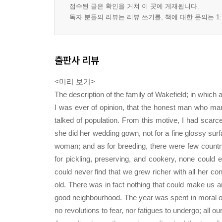
접수된 글은 확인을 거쳐 이 곳에 게재됩니다.
독자 분들의 리뷰는 리뷰 쓰기를, 책에 대한 문의는 1:
출판사 리뷰
<미리 보기>
The description of the family of Wakefield; in which 
I was ever of opinion, that the honest man who mar
talked of population. From this motive, I had scar
she did her wedding gown, not for a fine glossy surf
woman; and as for breeding, there were few countr
for pickling, preserving, and cookery, none could e
could never find that we grew richer with all her 
old. There was in fact nothing that could make us a
good neighbourhood. The year was spent in moral or
no revolutions to fear, nor fatigues to undergo; all o