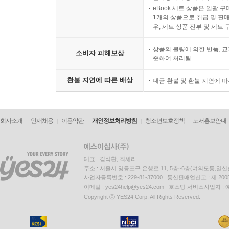
eBook 세트 상품은 일괄 
1개의 상품으로 취급 및 판매
우, 세트 상품 전부 및 세트
상품의 불량에 의한 반품, 교
소비자 피해보상
준하여 처리됨
환불 지연에 따른 배상
대금 환불 및 환불 지연에 
회사소개
인재채용
이용약관
개인정보처리방침
청소년보호정책
도서홍보안내
대표 : 김석환, 최세라
주소 : 서울시 영등포구 은행로 11, 5층~6층(여의도동,일신
사업자등록번호 : 229-81-37000 통신판매업신고 : 제 200
이메일 : yes24help@yes24.com 호스팅 서비스사업자 :
Copyright ⓒ YES24 Corp. All Rights Reserved.