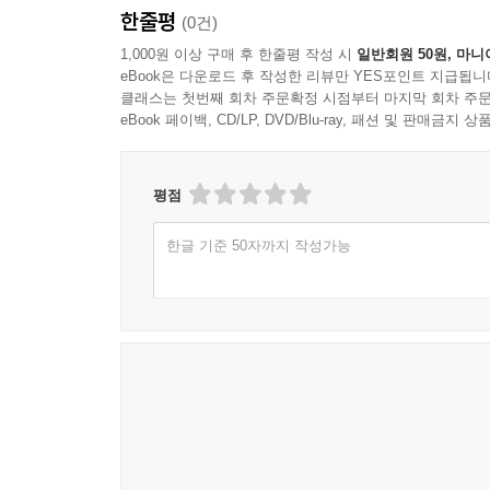
한줄평
(0건)
with their treasures, brought his thirty-two childre
manner, though I had but six, I considered them as
1,000원 이상 구매 후 한줄평 작성 시
일반회원 50원, 마니
eBook은 다운로드 후 작성한 리뷰만 YES포인트 지급됩니
Our eldest son was named George, after his uncle, w
클래스는 첫번째 회차 주문확정 시점부터 마지막 회차 주문
Grissel; but my wife, who during her pregnancy had
eBook 페이백, CD/LP, DVD/Blu-ray, 패션 및 판매금
had another daughter, and now I was determined that
was, by her directions, called Sophia; so that we ha
next, and after an interval of twelve years, we had 
평점
It would be fruitless to deny my exultation when I 
한글 기준 50자까지 작성가능
than mine. When our visitors would say, ‘Well, upon
she would answer, ‘they are as heaven made them,
she would bid the girls hold up their heads; who
circumstance with me, that I should scarce have reme
now about eighteen, had that luxuriancy of beauty 
were not so striking at first; but often did more ce
the other by efforts successfully repeated.