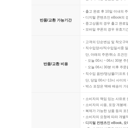
출고 완료 후 10일 이내의 
디지털 콘텐츠인 eBook의 
반품/교환 가능기간
중고상품의 경우 출고 완료일
모바일 쿠폰의 경우 유효기간(
고객의 단순변심 및 착오구
직수입양서/직수입일서중 일
단, 아래의 주문/취소 조건인
오늘 00시 ~ 06시 30분 
반품/교환 비용
오늘 06시 30분 이후 주문
직수입 음반/영상물/기프트 
단, 당일 00시~13시 사이
박스 포장은 택배 배송이 가
소비자의 책임 있는 사유로 
소비자의 사용, 포장 개봉에 
복제가 가능한 상품 등의 포장을 
소비자의 요청에 따라 개별
디지털 컨텐츠인 eBook, 