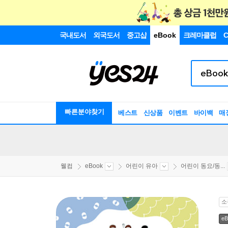
국내도서
외국도서
중고샵
eBook
크레마클럽
C
빠른분야찾기
베스트
신상품
이벤트
바이백
매
웰컴
eBook
어린이 유아
어린이 동요/동...
소
eB