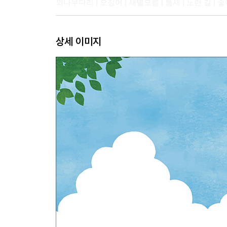
외나무다리 | 오징어 | 새별오름 | 틈새 | 노란 길 | 
4부, 너로인해 내가 반짝여
상세 이미지
바람도 꼬리가 있구나 | 인생 | 주인 | 냉큼 주워 담아
창문이 웃는다 | 나무의 말 | 졸업식 | 눈 내린 날
시인의 말