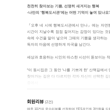
천천히 찾아보는 기쁨, 선명히 새겨지는 행복
-나만의 ‘행복도서관’에는 어떤 기억이 놓여 있나요
『오후 네 시에 행복도서관에서 만나』에는 자연뿐
시간이 지날수록 점점 짙어지는 감정이 있다는 것을
속에 수건을 말아 넣으며 그때의 기쁨을 생각하는
독자의 마음에 선명하게 자국을 남긴다.
세상과 호응하는 시인의 따스한 시선이 돋보이는 작품
“이 동시집은 그 동안 ‘나를 기쁘게 한’ 산책길에서
찾아가는 길은 다 다르지만 각자 자신이 선택한 길을 
중에서
『오후 네 시에 행복 도서관에서 만나』를 읽고, 산
회원리뷰
즐거운 다툼을 할지도”(「인생」) 모른다.
(2건)
매주 10건의 우수리뷰를 선정하여 YES포인트 3만원을 드