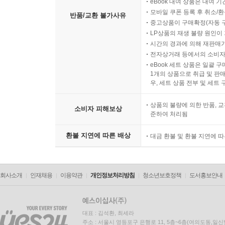
eBook 대여 상품은 대여 기
모바일 쿠폰 등록 후 취소/환
반품/교환 불가사유
중고상품이 구매확정(자동 
LP상품의 재생 불량 원인이 기
시간의 경과에 의해 재판매가
전자상거래 등에서의 소비자
eBook 세트 상품은 일괄 
1개의 상품으로 취급 및 판매
우, 세트 상품 전부 및 세트
상품의 불량에 의한 반품, 교
소비자 피해보상
준하여 처리됨
환불 지연에 따른 배상
대금 환불 및 환불 지연에 
회사소개
인재채용
이용약관
개인정보처리방침
청소년보호정책
도서홍보안내
대표 : 김석환, 최세라
주소 : 서울시 영등포구 은행로 11, 5층~6층(여의도동,일신