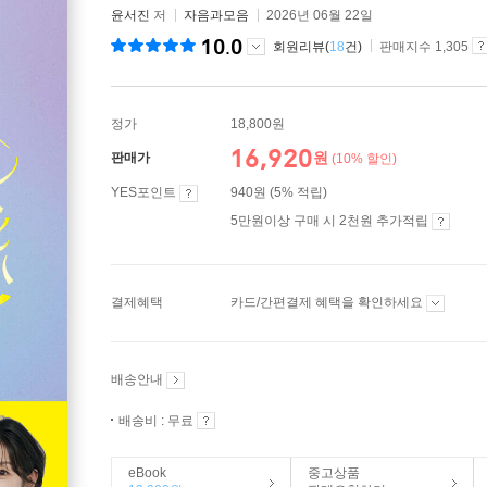
윤서진
저
자음과모음
2026년 06월 22일
10.0
회원리뷰(
18
건)
판매지수 1,305
정가
18,800원
16,920
원
판매가
(10% 할인)
YES포인트
940원 (5% 적립)
5만원이상 구매 시 2천원 추가적립
결제혜택
카드/간편결제 혜택을 확인하세요
배송안내
배송비 : 무료
eBook
중고상품