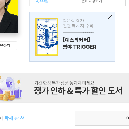
13,900원
판매요청하기
김은성 작가
친필 메시지 수록
---------------
[예스리커버]
유하기
빵야 TRIGGER
들이
함께 산 책