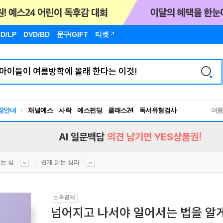
D/LP
DVD/BD
문구
/GIFT
티켓
장안내
채널예스
사락
예스펀딩
클래스24
독서유형검사
여
RBTI Lab
독서유형검사
AI 일문백답
의견 남기면 YES상품권!
 심...
쉽게 읽는 심리...
소득공제
넘어지고 나서야 일어서는 법을 알