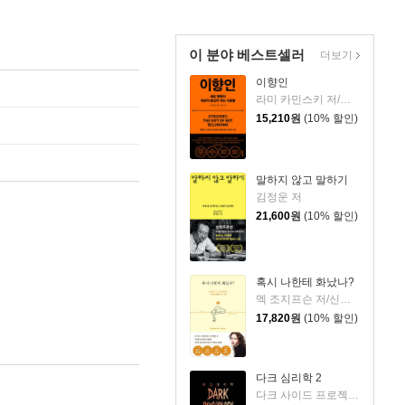
이 분야 베스트셀러
더보기
이향인
라미 카민스키 저/최지숙 역
15,210
원
(10% 할인)
말하지 않고 말하기
김정운 저
21,600
원
(10% 할인)
혹시 나한테 화났나?
멕 조지프슨 저/신동숙 역
17,820
원
(10% 할인)
다크 심리학 2
다크 사이드 프로젝트 저