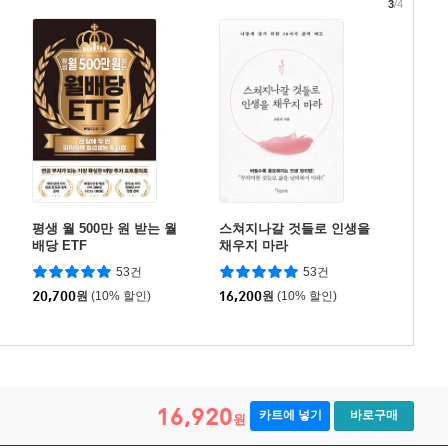
3
/4
평생 월 500만 원 받는 월
스쳐지나갈 것들로 인생을
배당 ETF
채우지 마라
53건
53건
20,700
원
(10% 할인)
16,200
원
(10% 할인)
16,920
카트에 넣기
바로구매
원