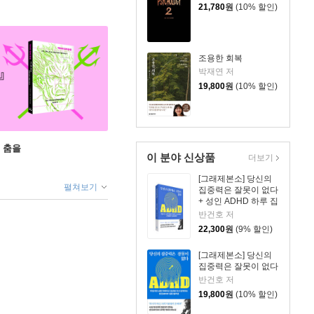
21,780
원
(10% 할인)
조용한 회복
박재연 저
19,800
원
(10% 할인)
 춤을
이 분야 신상품
더보기
[그래제본소] 당신의
펼쳐보기
집중력은 잘못이 없다
+ 성인 ADHD 하루 집
중 리마인더 킷
반건호 저
22,300
원
(9% 할인)
[그래제본소] 당신의
집중력은 잘못이 없다
반건호 저
19,800
원
(10% 할인)