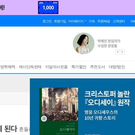
로그인
회원가입
마이페이지
카트
주문/배송
고객센터
Gl
름방학혜택
예사단독판매
이달의사은품
특가할인
추천도서
대량/법인
게 된다
흔들리는 마음을 다독이며 변화를 완성하는 방법