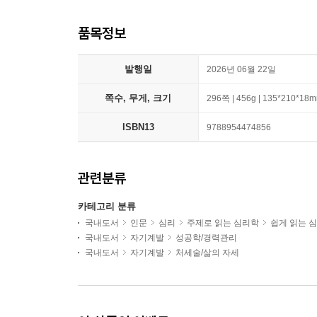
품목정보
발행일
2026년 06월 22일
쪽수, 무게, 크기
296쪽 | 456g | 135*210*18
ISBN13
9788954474856
관련분류
카테고리 분류
국내도서
인문
심리
주제로 읽는 심리학
쉽게 읽는 
국내도서
자기계발
성공학/경력관리
국내도서
자기계발
처세술/삶의 자세