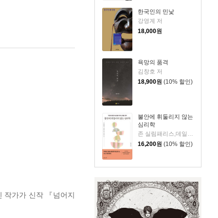
한국인의 민낯
강영계 저
18,000
원
욕망의 품격
김창호 저
18,900
원
(10% 할인)
불안에 휘둘리지 않는
심리학
존 실림패리스,데일리 디애나 슈워츠 저/이연규 역
16,200
원
(10% 할인)
진 작가가 신작 『넘어지