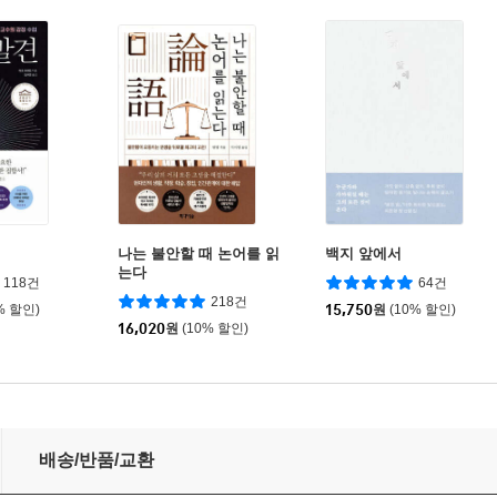
나는 불안할 때 논어를 읽
백지 앞에서
는다
118건
64건
218건
% 할인)
15,750
원
(10% 할인)
16,020
원
(10% 할인)
배송/반품/교환