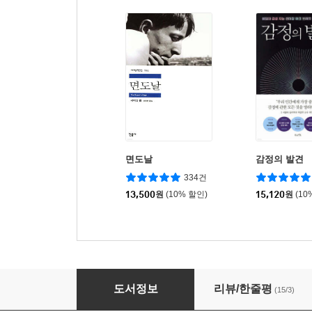
면도날
감정의 발견
334건
13,500
원
(10% 할인)
15,120
원
(10
넘어지고 나서야 일어서는 법을 알게 된다
도서정보
리뷰/한줄평
(15/3)