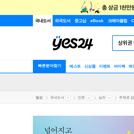
국내도서
외국도서
중고샵
eBook
크레마클럽
C
빠른분야찾기
베스트
신상품
이벤트
바이백
매
웰컴
국내도서
인문
심리
주제로 읽는