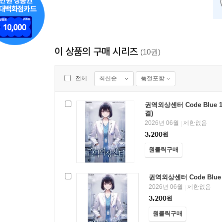
이 상품의 구매 시리즈
(10권)
최신순
품절포함
전체
권역외상센터 Code Blue 1
결)
2026년 06월
제한없음
|
3,200
원
원클릭구매
권역외상센터 Code Blue
2026년 06월
제한없음
|
3,200
원
원클릭구매