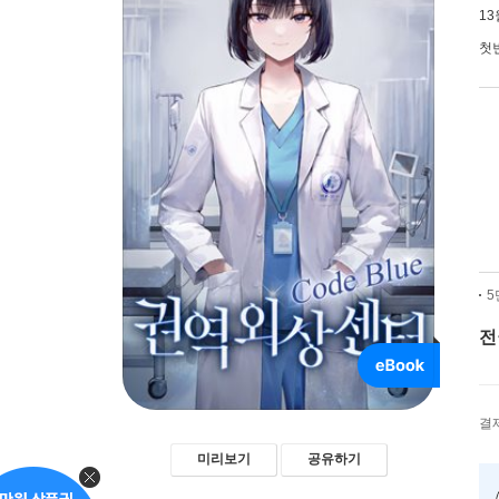
1
첫
5
전
결
미리보기
공유하기