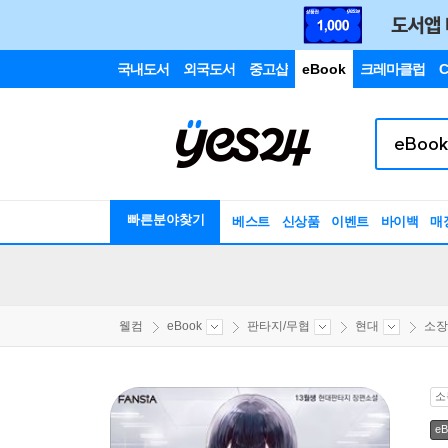
국내도서
외국도서
중고샵
eBook
크레마클럽
C
빠른분야찾기
베스트
신상품
이벤트
바이백
매
웰컴
eBook
판타지/무협
현대
소장
소
eB