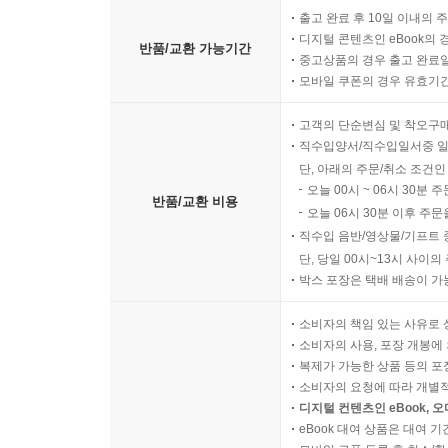
출고 완료 후 10일 이내의 
디지털 콘텐츠인 eBook의 
반품/교환 가능기간
중고상품의 경우 출고 완료일
모바일 쿠폰의 경우 유효기간(
고객의 단순변심 및 착오구
직수입양서/직수입일서중 일
단, 아래의 주문/취소 조건인
오늘 00시 ~ 06시 30분 
반품/교환 비용
오늘 06시 30분 이후 주문
직수입 음반/영상물/기프트 
단, 당일 00시~13시 사이
박스 포장은 택배 배송이 가
소비자의 책임 있는 사유로 
소비자의 사용, 포장 개봉에 
복제가 가능한 상품 등의 포장을 
소비자의 요청에 따라 개별
디지털 컨텐츠인 eBook, 
eBook 대여 상품은 대여 기