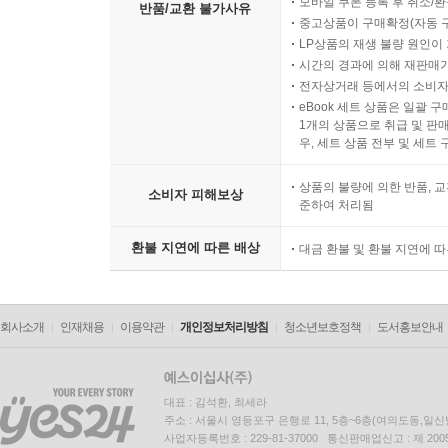
모바일 쿠폰 등록 후 취소/환
반품/교환 불가사유
중고상품이 구매확정(자동 
LP상품의 재생 불량 원인이 기
시간의 경과에 의해 재판매가
전자상거래 등에서의 소비자
eBook 세트 상품은 일괄 
1개의 상품으로 취급 및 판매
우, 세트 상품 전부 및 세트
상품의 불량에 의한 반품, 교
소비자 피해보상
준하여 처리됨
환불 지연에 따른 배상
대금 환불 및 환불 지연에 
회사소개
인재채용
이용약관
개인정보처리방침
청소년보호정책
도서홍보안내
대표 : 김석환, 최세라
주소 : 서울시 영등포구 은행로 11, 5층~6층(여의도동,일신
사업자등록번호 : 229-81-37000 통신판매업신고 : 제 200