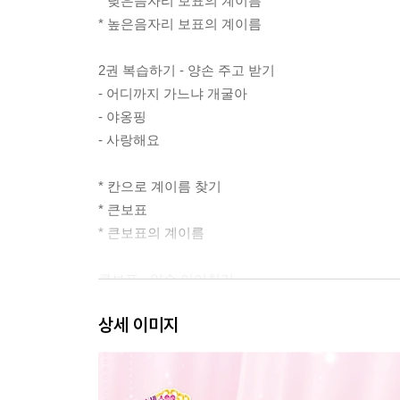
* 낮은음자리 보표의 계이름
* 높은음자리 보표의 계이름
2권 복습하기 - 양손 주고 받기
- 어디까지 가느냐 개굴아
- 야옹핑
- 사랑해요
* 칸으로 계이름 찾기
* 큰보표
* 큰보표의 계이름
큰보표 - 양손 이어치기
1. 큰보표
상세 이미지
2. 스노우핑
3. 이슬핑
4. 주먹 쥐고
5. 어린이