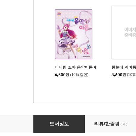
티니핑 꼬마 음악이론 4
한눈에 계이름
4,500
원
(10% 할인)
3,600
원
(10%
티니핑 꼬마 바이엘 3
도서정보
리뷰/한줄평
(0/0)