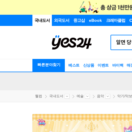
국내도서
외국도서
중고샵
eBook
크레마클럽
C
빠른분야찾기
베스트
신상품
이벤트
바이백
매
웰컴
국내도서
예술
음악
악기/악