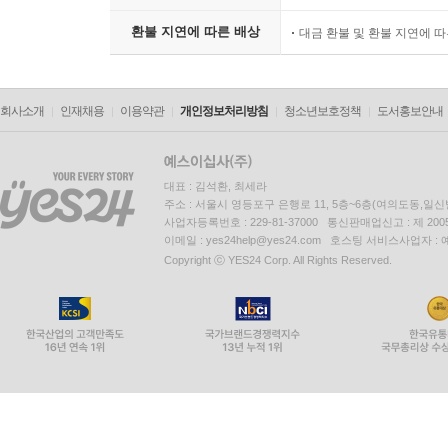
환불 지연에 따른 배상
대금 환불 및 환불 지연에 
회사소개
인재채용
이용약관
개인정보처리방침
청소년보호정책
도서홍보안내
대표 : 김석환, 최세라
주소 : 서울시 영등포구 은행로 11, 5층~6층(여의도동,일신
사업자등록번호 : 229-81-37000 통신판매업신고 : 제 200
이메일 : yes24help@yes24.com 호스팅 서비스사업자 :
Copyright ⓒ YES24 Corp. All Rights Reserved.