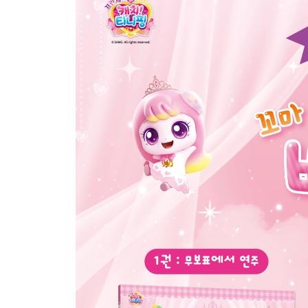
6. 나비야
7. 거미
8. 바둑이
9. 약오르지
* 다른 그림 찾기
* 음표 친구들 - 점2분음표
* 누구의 물건일까?
4분의 3박자
10. 뽀니핑
11. 프린스핑
12. 들로 산으로
13. 아기 새의 눈물
14. 포실핑
점2분음표