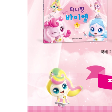
15. 다 함께 노래합시다
* 쉼표 친구들 - 4분쉼표
* 숨은 4분쉼표 찾기
4분쉼표
16. 가을바람
17. 꿈 속의 고향
18. 뱅글뱅글
큰보표 - 양손 번갈아치기
19. 골짜기의 시냇물
20. 젠틀핑
21. 프린세스 열차
연주곡
22. 처음 본 순간(영화 ‘사랑의 하츄핑’ OST)