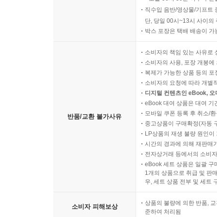
직수입 음반/영상물/기프트 
단, 당일 00시~13시 사이
박스 포장은 택배 배송이 가
소비자의 책임 있는 사유로 
소비자의 사용, 포장 개봉에 
복제가 가능한 상품 등의 포장을 
소비자의 요청에 따라 개별
디지털 컨텐츠인 eBook, 
eBook 대여 상품은 대여 기
모바일 쿠폰 등록 후 취소/환
반품/교환 불가사유
중고상품이 구매확정(자동 
LP상품의 재생 불량 원인이 기
시간의 경과에 의해 재판매가
전자상거래 등에서의 소비자
eBook 세트 상품은 일괄 
1개의 상품으로 취급 및 판매
우, 세트 상품 전부 및 세트
상품의 불량에 의한 반품, 교
소비자 피해보상
준하여 처리됨