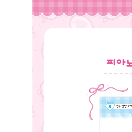
* 미로찾기
* 색칠놀이
* 수료증