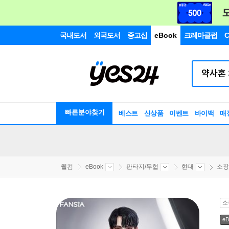
국내도서
외국도서
중고샵
eBook
크레마클럽
C
빠른분야찾기
베스트
신상품
이벤트
바이백
매
웰컴
eBook
판타지/무협
현대
소장
소
eB