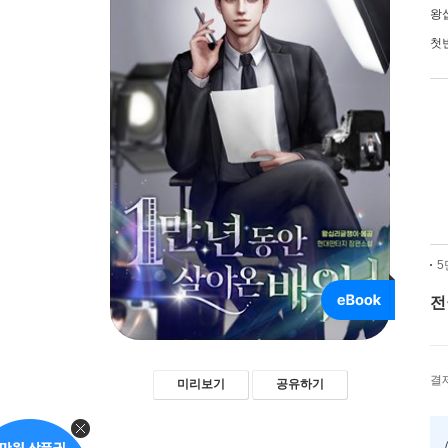
왕
첫
5
전
결
미리보기
공유하기