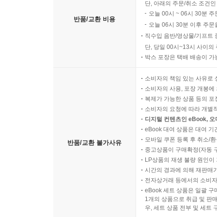
단, 아래의 주문/취소 조건인
오늘 00시 ~ 06시 30분 
반품/교환 비용
오늘 06시 30분 이후 주문
직수입 음반/영상물/기프트 
단, 당일 00시~13시 사이
박스 포장은 택배 배송이 가
소비자의 책임 있는 사유로 
소비자의 사용, 포장 개봉에 
복제가 가능한 상품 등의 포장을 
소비자의 요청에 따라 개별
디지털 컨텐츠인 eBook, 
eBook 대여 상품은 대여 기
모바일 쿠폰 등록 후 취소/환
반품/교환 불가사유
중고상품이 구매확정(자동 
LP상품의 재생 불량 원인이 기
시간의 경과에 의해 재판매가
전자상거래 등에서의 소비자
eBook 세트 상품은 일괄 
1개의 상품으로 취급 및 판매
우, 세트 상품 전부 및 세트