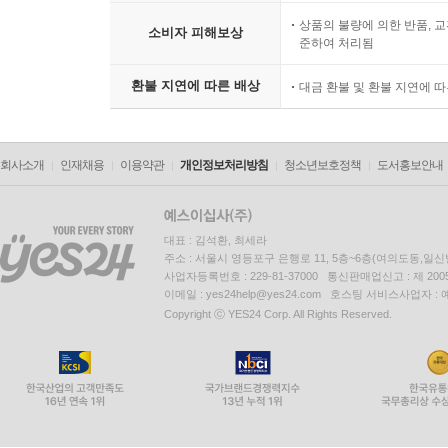
상품의 불량에 의한 반품, 교
소비자 피해보상
준하여 처리됨
환불 지연에 따른 배상
대금 환불 및 환불 지연에 
회사소개
인재채용
이용약관
개인정보처리방침
청소년보호정책
도서홍보안내
대표 : 김석환, 최세라
주소 : 서울시 영등포구 은행로 11, 5층~6층(여의도동,일신
사업자등록번호 : 229-81-37000 통신판매업신고 : 제 200
이메일 : yes24help@yes24.com 호스팅 서비스사업자 :
Copyright ⓒ YES24 Corp. All Rights Reserved.