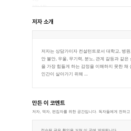
3장 1절
3장 2절
저자 소개
3장 3절
3장 4절
4장
4장 1절
저자는 상담가이자 컨설턴트로서 대학교, 병원
4장 2절
안 불안, 우울, 무기력, 분노, 관계 갈등과 
4장 3절
을 가장 힘들게 하는 감정을 이해하지 못한 채
4장 4절
인간이 살아가기 위해 ...
5장
5장 1절
5장 2절
5장 3절
만든 이 코멘트
5장 4절
저자, 역자, 편집자를 위한 공간입니다. 독자들에게 전하고
6장
6장 1절
6장 2절
접수된 글은 확인을 거쳐 이 곳에 게재됩니다.