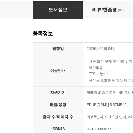
흔들리지 않는 내면의 사계절
도서정보
리뷰/한줄평
(0/0)
품목정보
발행일
2026년 06월 04일
배송 없이 구매 후 바로 읽
제한없음
이용안내
TTS 가능
저작권 보호를 위해 인쇄 기
지원기기
크레마 /PC(윈도우 - 4K 모
파일/용량
EPUB(DRM) | 5.57MB
글자 수/페이지 수
약 6.5만자, 약 1.9만 단어, A
ISBN13
9791199930773