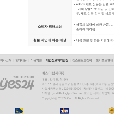
eBook 세트 상품은 일괄 
1개의 상품으로 취급 및 판매
우, 세트 상품 전부 및 세트
상품의 불량에 의한 반품, 교
소비자 피해보상
준하여 처리됨
환불 지연에 따른 배상
대금 환불 및 환불 지연에 
회사소개
인재채용
이용약관
개인정보처리방침
청소년보호정책
도서홍보안내
대표 : 김석환, 최세라
주소 : 서울시 영등포구 은행로 11, 5층~6층(여의도동,일신
사업자등록번호 : 229-81-37000 통신판매업신고 : 제 200
이메일 : yes24help@yes24.com 호스팅 서비스사업자 :
Copyright ⓒ YES24 Corp. All Rights Reserved.