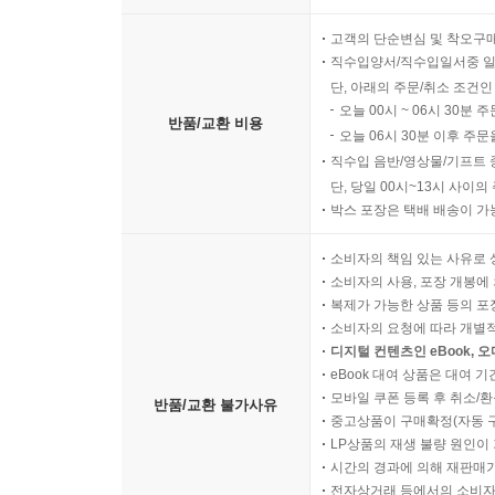
고객의 단순변심 및 착오구
직수입양서/직수입일서중 일
단, 아래의 주문/취소 조건인
오늘 00시 ~ 06시 30분 
반품/교환 비용
오늘 06시 30분 이후 주문
직수입 음반/영상물/기프트 
단, 당일 00시~13시 사이
박스 포장은 택배 배송이 가
소비자의 책임 있는 사유로 
소비자의 사용, 포장 개봉에 
복제가 가능한 상품 등의 포장을 
소비자의 요청에 따라 개별
디지털 컨텐츠인 eBook, 
eBook 대여 상품은 대여 기
모바일 쿠폰 등록 후 취소/환
반품/교환 불가사유
중고상품이 구매확정(자동 
LP상품의 재생 불량 원인이 기
시간의 경과에 의해 재판매가
전자상거래 등에서의 소비자