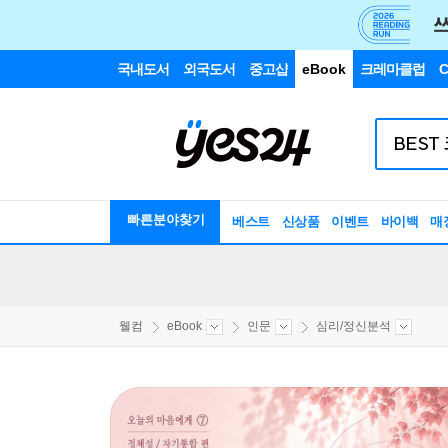
국내도서
외국도서
중고샵
eBook
크레마클럽
C
빠른분야찾기
베스트
신상품
이벤트
바이백
매
웰컴
eBook
인문
심리/정신분석