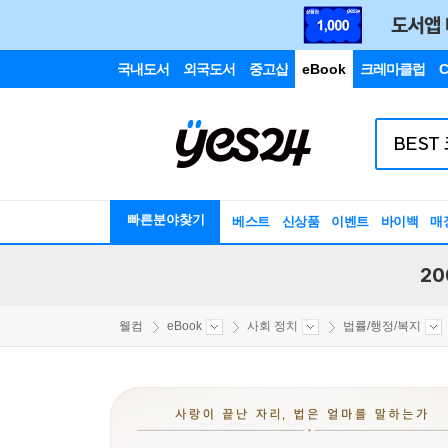
국내도서
외국도서
중고샵
eBook
크레마클럽
C
빠른분야찾기
베스트
신상품
이벤트
바이백
매
20
웰컴
eBook
사회 정치
법률/행정/복지