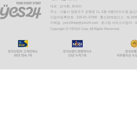
대표 : 김석환, 최세라
주소 : 서울시 영등포구 은행로 11, 5층~6층(여의도동,일신
사업자등록번호 : 229-81-37000 통신판매업신고 : 제 200
이메일 : yes24help@yes24.com 호스팅 서비스사업자 :
Copyright ⓒ YES24 Corp. All Rights Reserved.