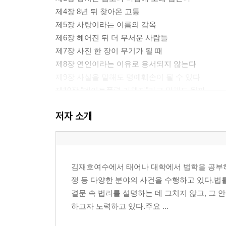
제4장 8년 뒤 찾아온 고통
제5장 사랑이라는 이름의 감옥
제6장 헤어진 뒤 더 무서운 사람들
제7장 사진 한 장이 무기가 될 때
제8장 연인이라는 이유로 용서되지 않는다
제9장 사실을 말해도 명예훼손이 될 수 있다
제10장 "데이트폭력 가해자"라고 말해도 될까
제11장 언론은 어디까지 보도할 수 있는가
저자 소개
제12장 살인도 데이트폭력인가
제13장 피해자는 왜 떠나지 못했을까
제14장 가해자는 왜 집착하는가
제15장 우리는 왜 서로를 망가뜨리는가
김재호여수에서 태어나 대학에서 법학을 공부하였
제16장 사랑은 끝났지만 상처는 남는다
쟁 등 다양한 분야의 사건을 수행하고 있다.법
제17장 데이트폭력 사건에서 반드시 확보해야 할 
결문 속 법리를 설명하는 데 그치지 않고, 그
제18장 판결문이 말하지 않는 것들
하고자 노력하고 있다.주요 ...
에필로그