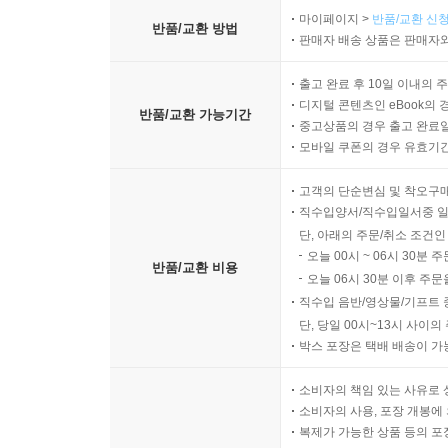
마이페이지 >
반품/교환 신청
반품/교환 방법
판매자 배송 상품은 판매자와
출고 완료 후 10일 이내의 
디지털 콘텐츠인 eBook의 
반품/교환 가능기간
중고상품의 경우 출고 완료일
모바일 쿠폰의 경우 유효기간(
고객의 단순변심 및 착오구
직수입양서/직수입일서중 일
단, 아래의 주문/취소 조건인
오늘 00시 ~ 06시 30분 
반품/교환 비용
오늘 06시 30분 이후 주문
직수입 음반/영상물/기프트 
단, 당일 00시~13시 사이
박스 포장은 택배 배송이 가
소비자의 책임 있는 사유로 
소비자의 사용, 포장 개봉에 
복제가 가능한 상품 등의 포장을 