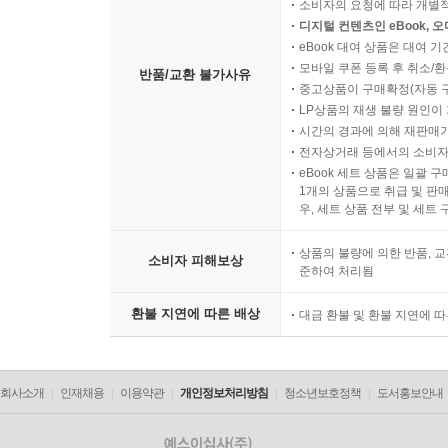
소비자의 요청에 따라 개별
디지털 컨텐츠인 eBook, 
eBook 대여 상품은 대여 기
모바일 쿠폰 등록 후 취소/환
반품/교환 불가사유
중고상품이 구매확정(자동 
LP상품의 재생 불량 원인이 기
시간의 경과에 의해 재판매가
전자상거래 등에서의 소비자
eBook 세트 상품은 일괄 
1개의 상품으로 취급 및 판매
우, 세트 상품 전부 및 세트
상품의 불량에 의한 반품, 교
소비자 피해보상
준하여 처리됨
환불 지연에 따른 배상
대금 환불 및 환불 지연에 
회사소개
인재채용
이용약관
개인정보처리방침
청소년보호정책
도서홍보안내