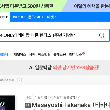
D/LP
DVD/BD
문구
/GIFT
티켓
독서유형검사
장안내
채널예스
사락
예스펀딩
클래스24
RBTI Lab
독서유형검사
AI 일문백답
의견 남기면 YES상품권!
ion/Acid(수...
이달의 팝 LP
,
이달의 일본음악 LP
수입
Masayoshi Takanaka (타카
LP