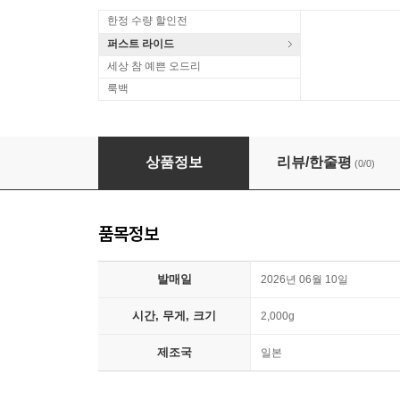
한정 수량 할인전
퍼스트 라이드
세상 참 예쁜 오드리
룩백
Masayoshi Takanaka (타카나카 마사요시) - O
상품정보
리뷰/한줄평
(0/0)
품목정보
발매일
2026년 06월 10일
시간, 무게, 크기
2,000g
제조국
일본