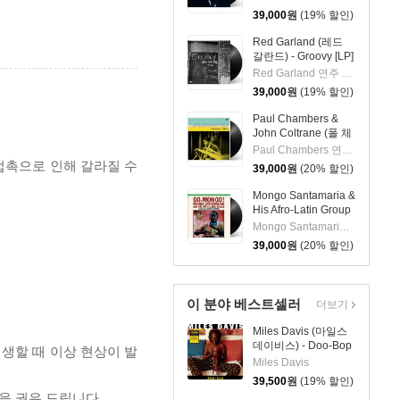
39,000
원
(19% 할인)
Red Garland (레드
갈란드) - Groovy [LP]
Red Garland 연주 외 2명
39,000
원
(19% 할인)
Paul Chambers &
John Coltrane (폴 체
임버스 & 존 콜트레
Paul Chambers 연주 외 1명
인) - A Jazz
 접촉으로 인해 갈라질 수
39,000
원
(20% 할인)
Delegation From the
East: Chamber's
Mongo Santamaria &
Music [LP]
His Afro-Latin Group
(몽고 산타마리아 &
Mongo Santamaria 연주
히스 아프로 라틴 그
39,000
원
(20% 할인)
룹) - Go Mongo!
(Feat. Chick Corea)
[LP]
이 분야 베스트셀러
더보기
Miles Davis (마일스
데이비스) - Doo-Bop
재생할 때 이상 현상이 발
[LP]
Miles Davis
39,500
원
(19% 할인)
을 권유 드립니다.