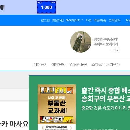
로그인
회원가입
마이페이지
카트
주문/배송
고객센터
Gl
미리듣기
예약음반
Vinyl전문관
스타샵
해외구매
나카 마사요시) - Ocean Breeze [클리어