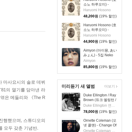
소노 하루오미) -
Yours Sincerely [컬러
Haruomi Hosono
LP]
48,200
원
(19% 할인)
Haruomi Hosono (호
소노 하루오미) -
Yours Sincerely [LP]
Haruomi Hosono
44,900
원
(19% 할인)
Aimyon (아이묭, あい
みょん) - 5집 Neko
Ni Jealousy (고양이
Aimyon
에 대한 질투) [컬러
85,800
원
(19% 할인)
2LP]
카 마사요시의 솔로 데뷔
미리듣기 새 앨범
더보기
 '81의 열기를 담아낸 라
Duke Ellington / Ray
를 엮은 메들리와 《The R
Brown (듀크 엘링턴 /
레이 브라운) - This
Duke Ellington 연주 외 1명
One's For Blanton
78,000
원
(19% 할인)
[LP]
을 진행했으며, 스튜디오의
Ornette Coleman (오
넷 콜맨) - Change Of
를 모두 갖춘 기념반.
The Century [LP]
Ornette Coleman 연주