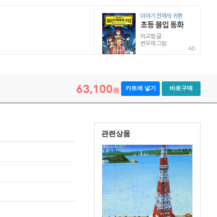
AD
63,100
카트에 넣기
바로구매
원
관련상품