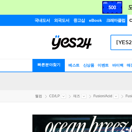
국내도서
외국도서
중고샵
eBook
크레마클럽
C
빠른분야찾기
베스트
신상품
이벤트
바이백
매
웰컴
CD/LP
재즈
Fusion/Acid
Fus