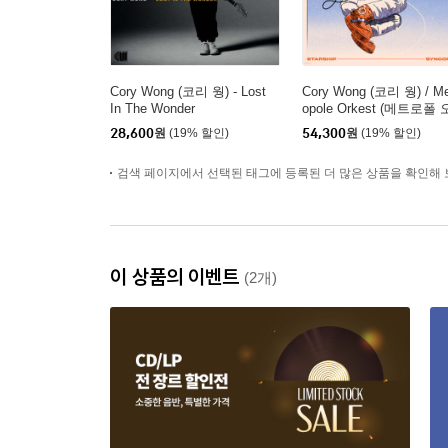
Cory Wong (코리 웡) - Lost
Cory Wong (코리 웡) / Me
In The Wonder
opole Orkest (메트로폴 
케스트라) - Starship Syn
28,600
원
(19% 할인)
54,300
원
(19% 할인)
pation with the Metropol
rkest [LP]
검색 페이지에서 선택된 태그에 등록된 더 많은 상품을 확인해 
이 상품의 이벤트
(2개)