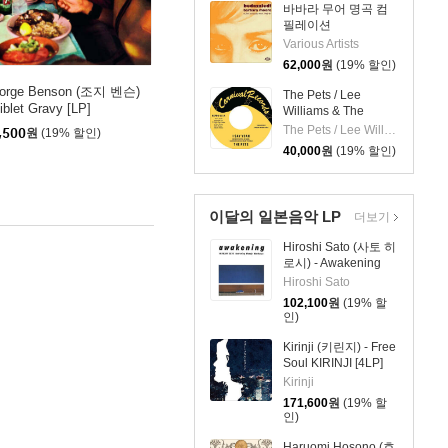
바바라 무어 명곡 컴
필레이션
(Bedazzled! Barbara
Various Artists
Moore TV, Film And
62,000
원
(19% 할인)
Studio Work 1965–
81) [2LP]
orge Benson (조지 벤슨)
The Pets / Lee
iblet Gravy [LP]
Williams & The
Cymbals - I Say
The Pets / Lee Williams & The Cymbals
,500
원
(19% 할인)
Yeah / It's Everything
40,000
원
(19% 할인)
About You I Love [7
인치 Vinyl]
이달의 일본음악 LP
더보기
Hiroshi Sato (사토 히
로시) - Awakening
special edition [클리
Hiroshi Sato
어 블루 & 라이트 블
102,100
원
(19% 할
루 컬러 2LP]
인)
Kirinji (키린지) - Free
Soul KIRINJI [4LP]
Kirinji
171,600
원
(19% 할
인)
Haruomi Hosono (호