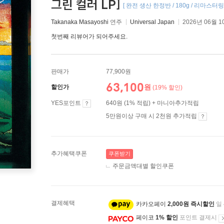
그린 컬러 LP]
[ 완전 생산 한정반 / 180g / 리마스터링 
Takanaka Masayoshi
연주
Universal Japan
2026년 06월 1
첫번째 리뷰어가 되어주세요.
판매가
77,900원
63,100
원
할인가
(19% 할인)
YES포인트
640원 (1% 적립) + 마니아추가적립
5만원이상 구매 시 2천원 추가적립
추가혜택쿠폰
쿠폰받기
주문금액대별 할인쿠폰
결제혜택
카카오페이
2,000원 즉시할인
일
페이코
1% 할인
포인트 결제시