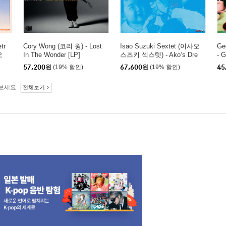
tr
Cory Wong (코리 웡) - Lost
Isao Suzuki Sextet (이사오
Ge
오
In The Wonder [LP]
스즈키 섹스텟) - Ako‘s Dre
- G
co
am [LP]
57,200
원
(19% 할인)
67,600
원
(19% 할인)
45
e O
보세요.
전체보기