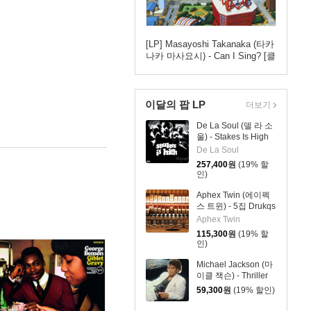
[LP] Masayoshi Takanaka (타카
나카 마사요시) - Can I Sing? [클
리어 블루 컬러 LP]
이달의 팝 LP
더보기
De La Soul (델 라 소
울) - Stakes Is High
[컬러 4LP]
De La Soul
257,400
원
(19% 할
인)
Aphex Twin (에이펙
스 트윈) - 5집 Drukqs
[4LP]
Aphex Twin
115,300
원
(19% 할
인)
Michael Jackson (마
이클 잭슨) - Thriller
[레드 앤 블랙 마블
59,300
원
(19% 할인)
LP]